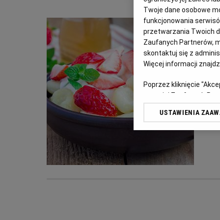
Twoje dane osobowe mog
funkcjonowania serwisów
przetwarzania Twoich dan
Zaufanych Partnerów, m
skontaktuj się z admini
Więcej informacji znajd
Poprzez kliknięcie "Akc
z o. o. jej Zaufanych P
swoje preferencje dot. 
USTAWIENIA ZAA
przetwarzania danych p
„Ustawienia zaawansowa
My, nasi Zaufani Partn
dokładnych danych geolo
Przechowywanie informac
treści, badnie odbiorców