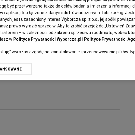
ą być przetwarzane także do celów badania i mierzenia informacji 
 i aplikacji lub łączone z danymi dot. świadczonych Tobie usług. Jeśl
ych jest uzasadniony interes Wyborcza sp. z o.o., jej spółki powiązane
Anna Gaik
asz prawo wyrazić sprzeciw. Aby to zrobić przejdź do „Ustawień Za
Leniwe z truskawkami
stratorem – w zależności od zakresu sprzeciwu i podmiotu, wobec któr
ziesz w
Polityce Prywatności Wyborcza.pl
i
Polityce Prywatności Ago
KLUSKI LENIWE
LENIWE
PIEROGI LENIWE
PRZEPISY KULINARNE
eptuję" wyrażasz zgodę na zainstalowanie i przechowywanie plików ty
artnerów i Agora S.A. na Twoim urządzeniu końcowym. Możesz też w każ
plików cookie, ponownie wywołując narzędzie do zarządzania Twoimi p
WANSOWANE
oprzez odnośnik „Ustawienia prywatności” w stopce serwisu i przecho
ne”. Zmiana ustawień plików cookie możliwa jest także za pomocą us
erzy i Agora S.A. możemy przetwarzać dane osobowe w następujących
kalizacyjnych. Aktywne skanowanie charakterystyki urządzenia do cel
ji na urządzeniu lub dostęp do nich. Spersonalizowane reklamy i treśc
 i ulepszanie usług.
Lista Zaufanych Partnerów