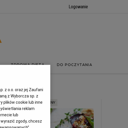
Logowanie
ZDROWA DIETA
DO POCZYTANIA
 z o.o. oraz jej Zaufani
zaną z Wyborcza sp. z
y plików cookie lub inne
MATERIAŁ PROMOCYJNY
yświetlania reklam
rnecie lub
z wyrazić zgody, chcesz
Zaawansowanych”.