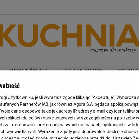
KUCHNIE ŚWIATA
DANIA SEZONOWE
PORADY
watność
gi Użytkowniku, jeśli wyrazisz zgodę klikając "Akceptuję", Wyborcza sp.
EROGI
Zaufanych Partnerów IAB, jak również Agora S.A. będąca spółką powią
woje dane osobowe takie jak adresy IP, adresy e-mail czy identyfikator
ych plikach do celów marketingowych, w szczególności na potrzeby w
NIWE
zainteresowań i preferencji w swoich serwisach, aplikacjach i w Inte
 nich wyświetlanych. Wyrażenie zgody jest dobrowolne. Jeśli nie chces
lub chcesz wycofać zgodę uprzednio udzieloną przejdź do „Ustawień 