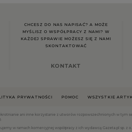
CHCESZ DO NAS NAPISAĆ? A MOŻE
MYŚLISZ O WSPÓŁPRACY Z NAMI? W
KAŻDEJ SPRAWIE MOŻESZ SIĘ Z NAMI
SKONTAKTOWAĆ
KONTAKT
LITYKA PRYWATNOŚCI
POMOC
WSZYSTKIE ARTY
okrotnianie ani inne korzystanie z utworów rozpowszechnionych w tym serw
h
.
ujemy w ramach komercyjnej współpracy z ich wydawcą Gazeta.pl sp. z o.o.