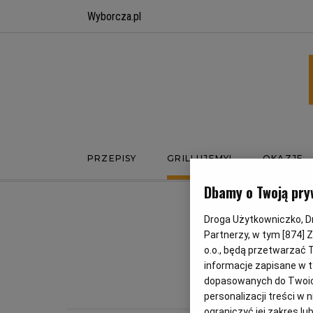
Wyborcza.pl
PRZEPISY
GRILLUJEMY!
OKAZJE
Dbamy o Twoją pry
Droga Użytkowniczko, Dro
PI
Partnerzy, w tym [
874
] 
o.o., będą przetwarzać T
informacje zapisane w t
LE
dopasowanych do Twoich 
personalizacji treści w
ograniczyć jej zakres 