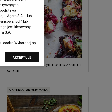
dotyczących
i podstawą
j – Agora S.A. – lub
awansowanych” lub
ego jest kierowany.
ra S.A.
pu cookie Wyborczej sp.
dej chwili zmienić
referencjami dot.
AKCEPTUJĘ
dząc do sekcji
Letnia tarta z młodymi buraczkami i
tawień przeglądarki.
serem
 celach:
Użycie
ów identyfikacji.
i, pomiar reklam i
MATERIAŁ PROMOCYJNY