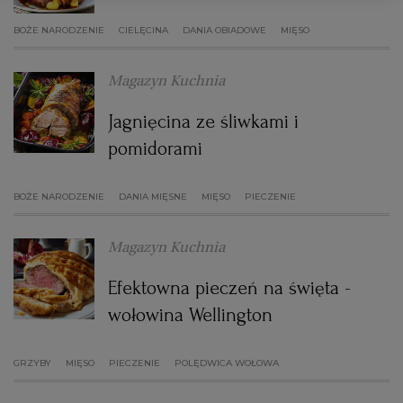
BOŻE NARODZENIE
CIELĘCINA
DANIA OBIADOWE
MIĘSO
RZESZÓW
Magazyn Kuchnia
SOSNOWIEC
Jagnięcina ze śliwkami i
pomidorami
SZCZECIN
BOŻE NARODZENIE
DANIA MIĘSNE
MIĘSO
PIECZENIE
TORUŃ
Magazyn Kuchnia
TRÓJMIASTO
Efektowna pieczeń na święta -
wołowina Wellington
WAŁBRZYCH
GRZYBY
MIĘSO
PIECZENIE
POLĘDWICA WOŁOWA
WARSZAWA