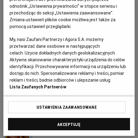
PUBLIO.PL
LUBLIN
odnośnik „Ustawienia prywatności” w stopce serwisu i
Magazyn Kuchnia
przechodząc do sekcji „Ustawienia zaawansowane”.
Zmiana ustawień plików cookie możliwa jest także za
KULTURALNYSKLEP.PL
ŁÓDŹ
Marynowana na mokro pieczeń
pomocą ustawień przeglądarki.
wieprzowa
My, nasi Zaufani Partnerzy i Agora S.A. możemy
OLSZTYN
DZIECKO
przetwarzać dane osobowe w następujących
celach:
Użycie dokładnych danych geolokalizacyjnych.
BOŻE NARODZENIE
DANIA OBIADOWE
MIĘSO
PIECZENIE
ZDROWIE
OPOLE
Aktywne skanowanie charakterystyki urządzenia do celów
identyfikacji. Przechowywanie informacji na urządzeniu lub
Magazyn Kuchnia
dostęp do nich. Spersonalizowane reklamy i treści, pomiar
POGODA
PŁOCK
reklam i treści, badnie odbiorców i ulepszanie usług.
Rolada z dwóch mięs
Lista Zaufanych Partnerów
PODRÓŻE
POZNAŃ
BOŻE NARODZENIE
DANIA OBIADOWE
DRÓB
MIĘSO
USTAWIENIA ZAAWANSOWANE
RADOM
WIDEO
Magazyn Kuchnia
AKCEPTUJĘ
Pieczony schab cielęcy z kostką
RYBNIK
FORUM