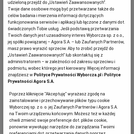
udzieloną przejdź do „Ustawień Zaawansowanych”.
KUCHNIA MEKSYKAŃSKA
DOMOWE PRZETWORY
WYBORCZA TV I VOD
BIQDATA
GLIWICE
Twoje dane osobowe mogą być przetwarzane także do
Comber jagnięcy z sosem
celów badania i mierzenia informacji dotyczących
musztardowym
funkcjonowania serwisów i aplikacji lub łączone z danymi dot.
SOST, DIPY I INNE DODATKI
GORZÓW WIELKOPOLSKI
KUCHNIA INDYJSKA
TYLKO ZDROWIE
JUTRONAUCI
świadczonych Tobie usług. Jeśli podstawą przetwarzania
Twoich danych jest uzasadniony interes Wyborcza sp. z o.o.,
MIĘSO
MUSZTARDA
PIECZENIE
PRZEPISY
jej spółki powiązanej – Agora S.A. – lub Zaufanych Partnerów,
KSIĄŻKI. MAGAZYN DO CZYTANIA
KUCHNIA HISZPAŃSKA
ARCHIWUM
KALISZ
masz prawo wyrazić sprzeciw. Aby to zrobić przejdź do
Magazyn Kuchnia
„Ustawień Zaawansowanych” lub skontaktuj się z
administratorem – w zależności od zakresu sprzeciwu i
KUCHNIA NIEMIECKA
NASZA EUROPA
INNE SERWISY
KATOWICE
Sztufada wołowa
podmiotu, wobec którego jest kierowany. Więcej informacji
znajdziesz w
Polityce Prywatności Wyborcza.pl
i
Polityce
Prywatności Agora S.A.
SŁÓWKA. MAGAZYN O JĘZYKU
GAZETA.PL
KIELCE
MIĘSO MIELONE
PIECZENIE
PRZEPISY
WIELKANOC
Poprzez kliknięcie "Akceptuję" wyrażasz zgodę na
Magazyn Kuchnia
KOSZALIN
TOK FM
zainstalowanie i przechowywanie plików typu cookie
Wyborczej sp. z o. o. jej Zaufanych Partnerów i Agora S.A.
Rolada z pieczonej karkówki
na Twoim urządzeniu końcowym. Możesz też w każdej
SPORT.PL
KRAKÓW
chwili zmienić swoje preferencje dot. plików cookie,
ponownie wywołując narzędzie do zarządzania Twoimi
BOŻE NARODZENIE
DANIA OBIADOWE
KARKÓWKA
MIĘSO
preferencjami dot. przetwarzania danych poprzez