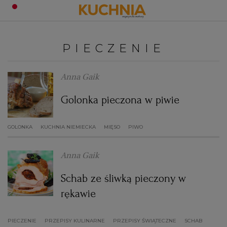
PRZEPISY
PIECZENIE
Zaloguj się
ŚNIADANIA
OKAZJE
Anna Gaik
Golonka pieczona w piwie
KUCHNIE ŚWIATA
HALLOWEEN
OBIADY
GOLONKA
KUCHNIA NIEMIECKA
MIĘSO
PIWO
BOŻE NARODZENIE
DANIA SEZONOWE
KUCHNIA WŁOSKA
KOLACJE
Anna Gaik
KUCHNIA BRYTYJSKA
KARNAWAŁ
PORADY
DESERY
Schab ze śliwką pieczony w
KUCHNIA AFRYKAŃSKA
SZKOŁA GOTOWANIA
ZDROWA DIETA
WIELKANOC
ZUPY
rękawie
PIECZENIE
PRZEPISY KULINARNE
KUCHNIA JAPOŃSKA
DO POCZYTANIA
WALENTYNKI
PORADY
CIASTA
DIETA
PRZEPISY ŚWIĄTECZNE
SCHAB