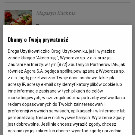
Magazyn Kuchnia
PODRÓŻE KULINARNE
DOMOWE PRZYJĘCIE
KUCHNIA CHIŃSKA
NASZE SERWISY
FIT PRZEPISY
NAPOJE
ZAKUPY
7 przepisów na pyszne i proste
HISTORIE KULINARNE
SPRZĘT KUCHENNY
SERWISY LOKALNE
KUCHNIA TAJSKA
SAŁATKI
WEGE
GRILL
ciasta na Światowy Dzień
Dbamy o Twoją prywatność
Pieczenia i nie tylko
Droga Użytkowniczko, Drogi Użytkowniku, jeśli wyrazisz
FELIETONY KULINARNE
KUCHNIA GRECKA
WYBORCZA.PL
MAKARONY
BIAŁYSTOK
WEGAN
zgodę klikając "Akceptuję", Wyborcza sp. z o.o. oraz jej
CIASTA DOMOWE
OWOCE
PIECZENIE
PROSTE CIASTO
Zaufani Partnerzy, w tym [
872
] Zaufanych Partnerów IAB, jak
KUCHNIA PORTUGALSKA
KSIĄŻKI KULINARNE
BIELSKO-BIAŁA
BEZ GLUTENU
MAGAZYNY
DRÓB
również Agora S.A. będąca spółką powiązaną z Wyborcza sp.
Magdalena Żołyńska
z o.o., będą przetwarzać Twoje dane osobowe takie jak
adresy IP, adresy e-mail czy identyfikatory plików cookie lub
KUCHNIA FRANCUSKA
WYBORCZA CLASSIC
DUŻY FORMAT
SZEF KUCHNI
BYDGOSZCZ
MIĘSA
Piekarnik Candy Cook Light -
inne informacje zapisane w tych plikach do celów
marketingowych, w szczególności na potrzeby wyświetlania
technologia we włoskim stylu
reklam dopasowanych do Twoich zainteresowań i
KUCHNIA AMERYKAŃSKA
WOLNA SOBOTA
WYBORCZA.BIZ
CZĘSTOCHOWA
RYBY
preferencji w swoich serwisach, aplikacjach i w Internecie lub
AGD
CANDY
KUCHNIA
PIECZENIE
personalizacji treści w nich wyświetlanych. Wyrażenie zgody
jest dobrowolne. Jeśli nie chcesz wyrazić zgody, chcesz
WYSOKIE OBCASY
KUCHNIA POLSKA
ALE HISTORIA
PRZEKĄSKI
ELBLĄG
ograniczyć jej zakres lub chcesz wycofać zgodę uprzednio
Magazyn Kuchnia