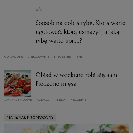
WROCŁAW
kło
Sposób na dobrą rybę. Którą warto
ZAKOPANE
ugotować, którą usmażyć, a jaką
rybę warto upiec?
ZIELONA GÓRA
GOTOWANIE
GRILLOWANIE
PIECZENIE
RYBY
Obiad w weekend robi się sam.
Pieczone mięsa
DANIA OBIADOWE
KOLACJA
MIĘSO
PIECZENIE
MATERIAŁ PROMOCYJNY