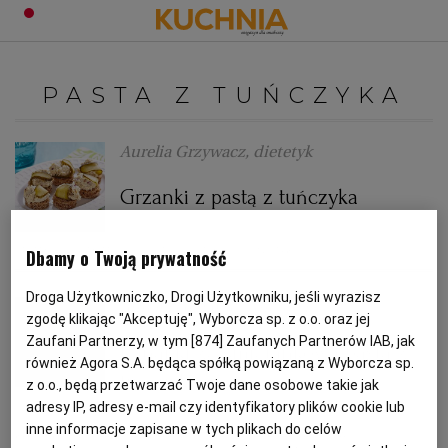
PRZEPISY
PASTA Z TUŃCZYKA
Zaloguj się
ŚNIADANIA
OKAZJE
Aurelia Grzywacz, dietetyk
Grzanki z pastą z tuńczyka
KUCHNIE ŚWIATA
HALLOWEEN
OBIADY
GRZANKI
KANAPKI
OGÓRKI KISZONE
TUŃCZYK
Dbamy o Twoją prywatność
BOŻE NARODZENIE
DANIA SEZONOWE
KUCHNIA WŁOSKA
KOLACJE
Droga Użytkowniczko, Drogi Użytkowniku, jeśli wyrazisz
Aurelia Grzywacz, dietetyk
KUCHNIA BRYTYJSKA
KARNAWAŁ
PORADY
DESERY
zgodę klikając "Akceptuję", Wyborcza sp. z o.o. oraz jej
Zaufani Partnerzy, w tym [
874
] Zaufanych Partnerów IAB, jak
Kanapki ze śmietankową pastą z
również Agora S.A. będąca spółką powiązaną z Wyborcza sp.
KUCHNIA AFRYKAŃSKA
SZKOŁA GOTOWANIA
ZDROWA DIETA
WIELKANOC
ZUPY
tuńczyka
z o.o., będą przetwarzać Twoje dane osobowe takie jak
adresy IP, adresy e-mail czy identyfikatory plików cookie lub
inne informacje zapisane w tych plikach do celów
KANAPKI
KAPARY
KUCHNIA JAPOŃSKA
OGÓRKI KISZONE
DO POCZYTANIA
WALENTYNKI
PORADY
CIASTA
DIETA
PASTA KANAPKOWA