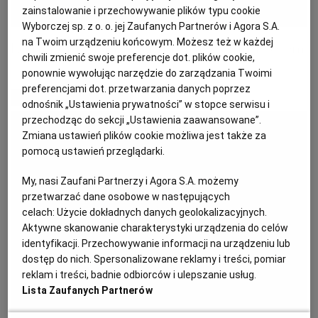
zainstalowanie i przechowywanie plików typu cookie
KUCHNIA MEKSYKAŃSKA
DOMOWE PRZETWORY
WYBORCZA TV I VOD
BIQDATA
GLIWICE
Wyborczej sp. z o. o. jej Zaufanych Partnerów i Agora S.A.
na Twoim urządzeniu końcowym. Możesz też w każdej
Letnia tarta z młodymi buraczkami i serem
chwili zmienić swoje preferencje dot. plików cookie,
SOST, DIPY I INNE DODATKI
GORZÓW WIELKOPOLSKI
KUCHNIA INDYJSKA
TYLKO ZDROWIE
JUTRONAUCI
ponownie wywołując narzędzie do zarządzania Twoimi
preferencjami dot. przetwarzania danych poprzez
MATERIAŁ PROMOCYJNY
odnośnik „Ustawienia prywatności” w stopce serwisu i
KSIĄŻKI. MAGAZYN DO CZYTANIA
KUCHNIA HISZPAŃSKA
ARCHIWUM
KALISZ
przechodząc do sekcji „Ustawienia zaawansowane”.
Zmiana ustawień plików cookie możliwa jest także za
KUCHNIA NIEMIECKA
NASZA EUROPA
INNE SERWISY
KATOWICE
pomocą ustawień przeglądarki.
My, nasi Zaufani Partnerzy i Agora S.A. możemy
SŁÓWKA. MAGAZYN O JĘZYKU
GAZETA.PL
KIELCE
przetwarzać dane osobowe w następujących
celach:
Użycie dokładnych danych geolokalizacyjnych.
Aktywne skanowanie charakterystyki urządzenia do celów
KOSZALIN
TOK FM
identyfikacji. Przechowywanie informacji na urządzeniu lub
dostęp do nich. Spersonalizowane reklamy i treści, pomiar
reklam i treści, badnie odbiorców i ulepszanie usług.
SPORT.PL
KRAKÓW
Lista Zaufanych Partnerów