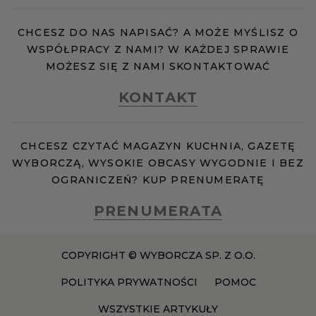
CHCESZ DO NAS NAPISAĆ? A MOŻE MYŚLISZ O
RZESZÓW
WSPÓŁPRACY Z NAMI? W KAŻDEJ SPRAWIE
MOŻESZ SIĘ Z NAMI SKONTAKTOWAĆ
SOSNOWIEC
KONTAKT
SZCZECIN
CHCESZ CZYTAĆ MAGAZYN KUCHNIA, GAZETĘ
WYBORCZĄ, WYSOKIE OBCASY WYGODNIE I BEZ
TORUŃ
OGRANICZEŃ? KUP PRENUMERATĘ
TRÓJMIASTO
PRENUMERATA
WAŁBRZYCH
COPYRIGHT © WYBORCZA SP. Z O.O.
POLITYKA PRYWATNOŚCI
POMOC
WARSZAWA
WSZYSTKIE ARTYKUŁY