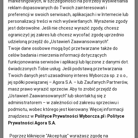
marketingowych, w szczególności na potrzeby wyświetlania
reklam dopasowanych do Twoich zainteresowań i
preferencji w swoich serwisach, aplikacjach i w Internecie lub
MATERIAŁ PROMOCYJNY
PODRÓŻE KULINARNE
DOMOWE PRZYJĘCIE
KUCHNIA CHIŃSKA
NASZE SERWISY
FIT PRZEPISY
NAPOJE
ZAKUPY
personalizacji treści w nich wyświetlanych. Wyrażenie zgody
jest dobrowolne. Jeśli nie chcesz wyrazić zgody, chcesz
HISTORIE KULINARNE
SPRZĘT KUCHENNY
SERWISY LOKALNE
KUCHNIA TAJSKA
SAŁATKI
WEGE
GRILL
ograniczyć jej zakres lub chcesz wycofać zgodę uprzednio
udzieloną przejdź do „Ustawień Zaawansowanych”.
Twoje dane osobowe mogą być przetwarzane także do
FELIETONY KULINARNE
KUCHNIA GRECKA
WYBORCZA.PL
MAKARONY
BIAŁYSTOK
WEGAN
celów badania i mierzenia informacji dotyczących
funkcjonowania serwisów i aplikacji lub łączone z danymi dot.
świadczonych Tobie usług. Jeśli podstawą przetwarzania
KUCHNIA PORTUGALSKA
KSIĄŻKI KULINARNE
BIELSKO-BIAŁA
BEZ GLUTENU
MAGAZYNY
DRÓB
Twoich danych jest uzasadniony interes Wyborcza sp. z o.o.,
jej spółki powiązanej – Agora S.A. – lub Zaufanych Partnerów,
masz prawo wyrazić sprzeciw. Aby to zrobić przejdź do
KUCHNIA FRANCUSKA
WYBORCZA CLASSIC
DUŻY FORMAT
SZEF KUCHNI
BYDGOSZCZ
MIĘSA
„Ustawień Zaawansowanych” lub skontaktuj się z
administratorem – w zależności od zakresu sprzeciwu i
KUCHNIA AMERYKAŃSKA
WOLNA SOBOTA
WYBORCZA.BIZ
CZĘSTOCHOWA
RYBY
podmiotu, wobec którego jest kierowany. Więcej informacji
znajdziesz w
Polityce Prywatności Wyborcza.pl
i
Polityce
Prywatności Agora S.A.
WYSOKIE OBCASY
KUCHNIA POLSKA
ALE HISTORIA
PRZEKĄSKI
ELBLĄG
Poprzez kliknięcie "Akceptuję" wyrażasz zgodę na