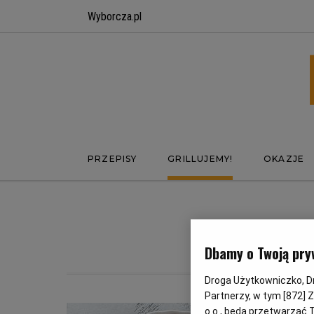
Wyborcza.pl
PRZEPISY
GRILLUJEMY!
OKAZJE
O
Dbamy o Twoją pry
Droga Użytkowniczko, Dro
Partnerzy, w tym [
872
] 
o.o., będą przetwarzać T