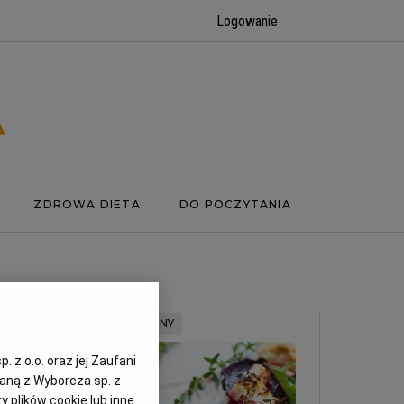
Logowanie
ZDROWA DIETA
DO POCZYTANIA
MATERIAŁ PROMOCYJNY
 z o.o. oraz jej Zaufani
zaną z Wyborcza sp. z
y plików cookie lub inne