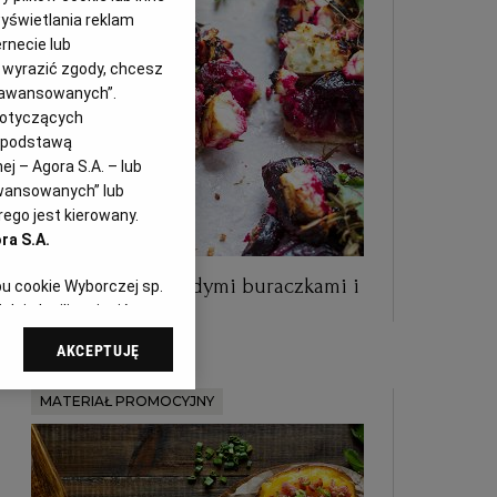
yświetlania reklam
rnecie lub
z wyrazić zgody, chcesz
Zaawansowanych”.
dotyczących
i podstawą
j – Agora S.A. – lub
awansowanych” lub
ego jest kierowany.
ra S.A.
Letnia tarta z młodymi buraczkami i
pu cookie Wyborczej sp.
serem
dej chwili zmienić
referencjami dot.
AKCEPTUJĘ
dząc do sekcji
tawień przeglądarki.
MATERIAŁ PROMOCYJNY
 celach:
Użycie
ów identyfikacji.
i, pomiar reklam i