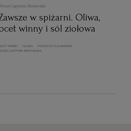
Tessa Capponi-Borawska
Zawsze w spiżarni. Oliwa,
ocet winny i sól ziołowa
OCET WINNY
OLIWA
PRZEPISY KULINARNE
TESSA CAPPONI-BORAWSKA