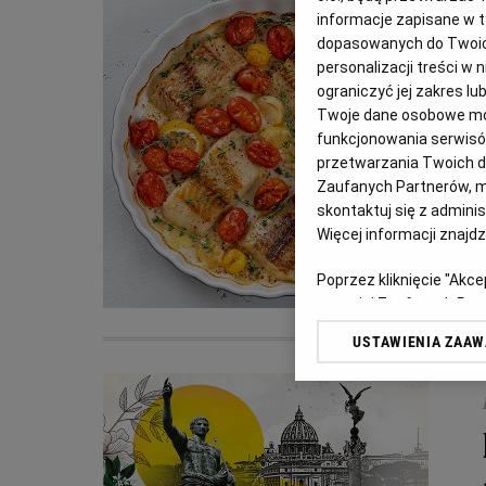
informacje zapisane w t
dopasowanych do Twoich 
personalizacji treści w
ograniczyć jej zakres 
Twoje dane osobowe mog
funkcjonowania serwisów
przetwarzania Twoich dan
Zaufanych Partnerów, m
skontaktuj się z admini
Więcej informacji znajd
Poprzez kliknięcie "Akc
z o. o. jej Zaufanych P
swoje preferencje dot. 
USTAWIENIA ZAA
przetwarzania danych p
„Ustawienia zaawansowa
My, nasi Zaufani Partn
dokładnych danych geolo
Przechowywanie informac