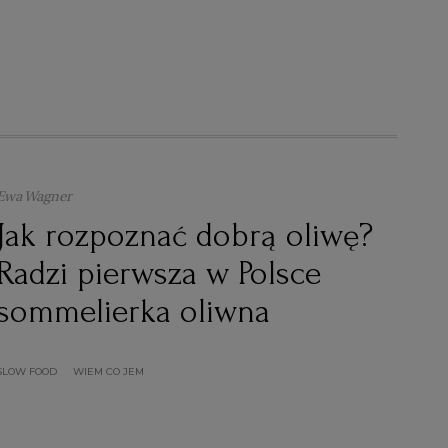
Ewa Wagner
Jak rozpoznać dobrą oliwę?
Radzi pierwsza w Polsce
sommelierka oliwna
SLOW FOOD
WIEM CO JEM