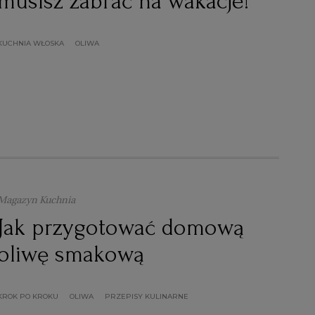
musisz zabrać na wakacje!
 i ulepszanie usług.
Lista Zaufanych Partnerów
KUCHNIA WŁOSKA
OLIWA
Magazyn Kuchnia
Jak przygotować domową
oliwę smakową
KROK PO KROKU
OLIWA
PRZEPISY KULINARNE