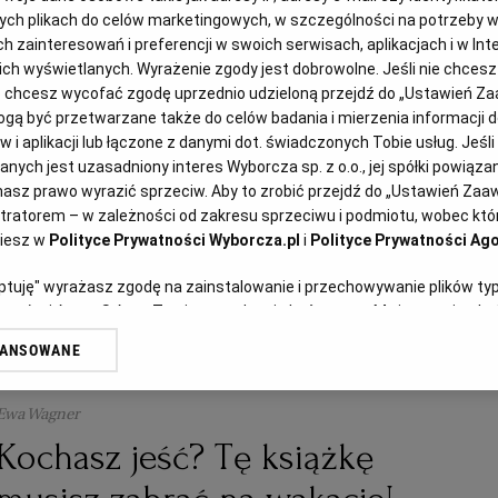
Aurelia Grzywacz, dietetyk
ych plikach do celów marketingowych, w szczególności na potrzeby w
zainteresowań i preferencji w swoich serwisach, aplikacjach i w Inte
Dorsz zapiekany z fetą i
 nich wyświetlanych. Wyrażenie zgody jest dobrowolne. Jeśli nie chces
pomidorkami
lub chcesz wycofać zgodę uprzednio udzieloną przejdź do „Ustawień 
ą być przetwarzane także do celów badania i mierzenia informacji 
 i aplikacji lub łączone z danymi dot. świadczonych Tobie usług. Jeśl
ych jest uzasadniony interes Wyborcza sp. z o.o., jej spółki powiązane
FETA
OLIWA
POMIDORY
RYBY
asz prawo wyrazić sprzeciw. Aby to zrobić przejdź do „Ustawień Za
stratorem – w zależności od zakresu sprzeciwu i podmiotu, wobec któr
ziesz w
Polityce Prywatności Wyborcza.pl
i
Polityce Prywatności Ago
eptuję" wyrażasz zgodę na zainstalowanie i przechowywanie plików ty
artnerów i Agora S.A. na Twoim urządzeniu końcowym. Możesz też w każ
plików cookie, ponownie wywołując narzędzie do zarządzania Twoimi p
WANSOWANE
oprzez odnośnik „Ustawienia prywatności” w stopce serwisu i przecho
ne”. Zmiana ustawień plików cookie możliwa jest także za pomocą us
Ewa Wagner
erzy i Agora S.A. możemy przetwarzać dane osobowe w następujących
Kochasz jeść? Tę książkę
kalizacyjnych. Aktywne skanowanie charakterystyki urządzenia do cel
ji na urządzeniu lub dostęp do nich. Spersonalizowane reklamy i treśc