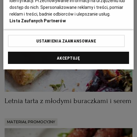
identyfikacji. Przechowywanie informacji na urządzeniu lub
PUBLIO.PL
LUBLIN
dostęp do nich. Spersonalizowane reklamy i treści, pomiar
reklam i treści, badnie odbiorców i ulepszanie usług.
Lista Zaufanych Partnerów
KULTURALNYSKLEP.PL
ŁÓDŹ
OLSZTYN
DZIECKO
USTAWIENIA ZAAWANSOWANE
AKCEPTUJĘ
ZDROWIE
OPOLE
POGODA
PŁOCK
PODRÓŻE
POZNAŃ
Letnia tarta z młodymi buraczkami i serem
RADOM
WIDEO
MATERIAŁ PROMOCYJNY
RYBNIK
FORUM