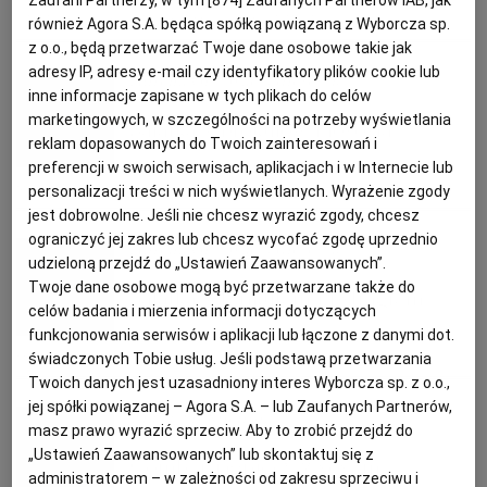
DANIA OBIADOWE
KRÓLIK
MIĘSO
MUSZTARDA
również Agora S.A. będąca spółką powiązaną z Wyborcza sp.
z o.o., będą przetwarzać Twoje dane osobowe takie jak
PODRÓŻE KULINARNE
DOMOWE PRZYJĘCIE
KUCHNIA CHIŃSKA
NASZE SERWISY
FIT PRZEPISY
NAPOJE
ZAKUPY
adresy IP, adresy e-mail czy identyfikatory plików cookie lub
Aurelia Grzywacz, dietetyk
inne informacje zapisane w tych plikach do celów
marketingowych, w szczególności na potrzeby wyświetlania
HISTORIE KULINARNE
SPRZĘT KUCHENNY
SERWISY LOKALNE
KUCHNIA TAJSKA
SAŁATKI
WEGE
GRILL
Sałatka z brokułów i łososia
reklam dopasowanych do Twoich zainteresowań i
preferencji w swoich serwisach, aplikacjach i w Internecie lub
FELIETONY KULINARNE
KUCHNIA GRECKA
WYBORCZA.PL
MAKARONY
BIAŁYSTOK
WEGAN
MUSZTARDA
OLEJ LNIANY
POMIDORY
RUKOLA
personalizacji treści w nich wyświetlanych. Wyrażenie zgody
jest dobrowolne. Jeśli nie chcesz wyrazić zgody, chcesz
ograniczyć jej zakres lub chcesz wycofać zgodę uprzednio
Aurelia Grzywacz, dietetyk
KUCHNIA PORTUGALSKA
KSIĄŻKI KULINARNE
BIELSKO-BIAŁA
BEZ GLUTENU
MAGAZYNY
DRÓB
udzieloną przejdź do „Ustawień Zaawansowanych”.
Twoje dane osobowe mogą być przetwarzane także do
Sałatka z fenkułem i pstrągiem
celów badania i mierzenia informacji dotyczących
KUCHNIA FRANCUSKA
WYBORCZA CLASSIC
DUŻY FORMAT
SZEF KUCHNI
BYDGOSZCZ
MIĘSA
funkcjonowania serwisów i aplikacji lub łączone z danymi dot.
FENKUŁ
KOPER WŁOSKI
MUSZTARDA
POMARAŃCZE
świadczonych Tobie usług. Jeśli podstawą przetwarzania
Twoich danych jest uzasadniony interes Wyborcza sp. z o.o.,
KUCHNIA AMERYKAŃSKA
WOLNA SOBOTA
WYBORCZA.BIZ
CZĘSTOCHOWA
RYBY
jej spółki powiązanej – Agora S.A. – lub Zaufanych Partnerów,
Magazyn Kuchnia
masz prawo wyrazić sprzeciw. Aby to zrobić przejdź do
WYSOKIE OBCASY
KUCHNIA POLSKA
ALE HISTORIA
PRZEKĄSKI
ELBLĄG
„Ustawień Zaawansowanych” lub skontaktuj się z
Comber jagnięcy z sosem
administratorem – w zależności od zakresu sprzeciwu i