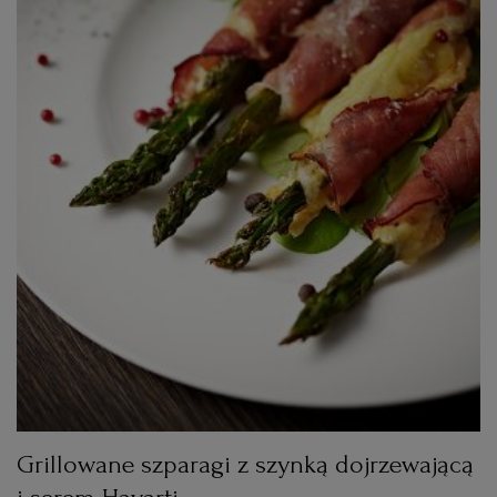
RZESZÓW
SOSNOWIEC
SZCZECIN
TORUŃ
TRÓJMIASTO
WAŁBRZYCH
Grillowane szparagi z szynką dojrzewającą
WARSZAWA