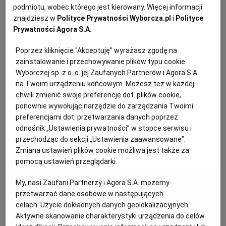
musztardowym
podmiotu, wobec którego jest kierowany. Więcej informacji
KUCHNIA MEKSYKAŃSKA
DOMOWE PRZETWORY
WYBORCZA TV I VOD
BIQDATA
GLIWICE
znajdziesz w
Polityce Prywatności Wyborcza.pl
i
Polityce
Prywatności Agora S.A.
MIĘSO
MUSZTARDA
PIECZENIE
PRZEPISY
SOST, DIPY I INNE DODATKI
GORZÓW WIELKOPOLSKI
KUCHNIA INDYJSKA
TYLKO ZDROWIE
JUTRONAUCI
Poprzez kliknięcie "Akceptuję" wyrażasz zgodę na
Inka Wrońska
zainstalowanie i przechowywanie plików typu cookie
Wyborczej sp. z o. o. jej Zaufanych Partnerów i Agora S.A.
KSIĄŻKI. MAGAZYN DO CZYTANIA
KUCHNIA HISZPAŃSKA
ARCHIWUM
KALISZ
Domowa musztarda - zrób to sam.
na Twoim urządzeniu końcowym. Możesz też w każdej
chwili zmienić swoje preferencje dot. plików cookie,
To łatwe!
ponownie wywołując narzędzie do zarządzania Twoimi
KUCHNIA NIEMIECKA
NASZA EUROPA
INNE SERWISY
KATOWICE
preferencjami dot. przetwarzania danych poprzez
KROK PO KROKU
MUSZTARDA
odnośnik „Ustawienia prywatności” w stopce serwisu i
SŁÓWKA. MAGAZYN O JĘZYKU
GAZETA.PL
KIELCE
przechodząc do sekcji „Ustawienia zaawansowane”.
Zmiana ustawień plików cookie możliwa jest także za
MATERIAŁ PROMOCYJNY
pomocą ustawień przeglądarki.
KOSZALIN
TOK FM
My, nasi Zaufani Partnerzy i Agora S.A. możemy
przetwarzać dane osobowe w następujących
SPORT.PL
KRAKÓW
celach:
Użycie dokładnych danych geolokalizacyjnych.
Aktywne skanowanie charakterystyki urządzenia do celów