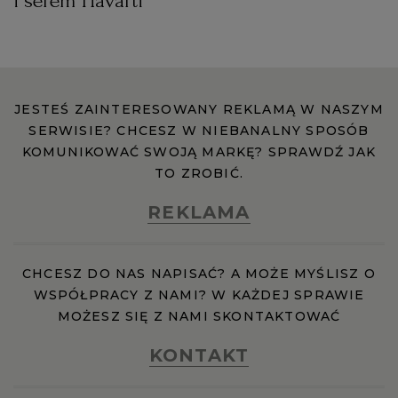
i serem Havarti
WROCŁAW
ZAKOPANE
JESTEŚ ZAINTERESOWANY REKLAMĄ W NASZYM
SERWISIE? CHCESZ W NIEBANALNY SPOSÓB
ZIELONA GÓRA
KOMUNIKOWAĆ SWOJĄ MARKĘ? SPRAWDŹ JAK
TO ZROBIĆ.
REKLAMA
CHCESZ DO NAS NAPISAĆ? A MOŻE MYŚLISZ O
WSPÓŁPRACY Z NAMI? W KAŻDEJ SPRAWIE
MOŻESZ SIĘ Z NAMI SKONTAKTOWAĆ
KONTAKT