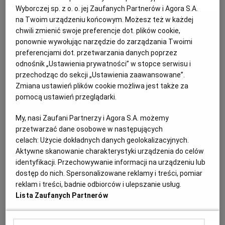
MATERIAŁ PROMOCYJNY
Wyborczej sp. z o. o. jej Zaufanych Partnerów i Agora S.A.
KUCHNIA MEKSYKAŃSKA
DOMOWE PRZETWORY
WYBORCZA TV I VOD
BIQDATA
GLIWICE
na Twoim urządzeniu końcowym. Możesz też w każdej
chwili zmienić swoje preferencje dot. plików cookie,
ponownie wywołując narzędzie do zarządzania Twoimi
SOST, DIPY I INNE DODATKI
GORZÓW WIELKOPOLSKI
KUCHNIA INDYJSKA
TYLKO ZDROWIE
JUTRONAUCI
preferencjami dot. przetwarzania danych poprzez
odnośnik „Ustawienia prywatności” w stopce serwisu i
przechodząc do sekcji „Ustawienia zaawansowane”.
KSIĄŻKI. MAGAZYN DO CZYTANIA
KUCHNIA HISZPAŃSKA
ARCHIWUM
KALISZ
Zmiana ustawień plików cookie możliwa jest także za
pomocą ustawień przeglądarki.
KUCHNIA NIEMIECKA
NASZA EUROPA
INNE SERWISY
KATOWICE
My, nasi Zaufani Partnerzy i Agora S.A. możemy
przetwarzać dane osobowe w następujących
SŁÓWKA. MAGAZYN O JĘZYKU
GAZETA.PL
KIELCE
celach:
Użycie dokładnych danych geolokalizacyjnych.
Aktywne skanowanie charakterystyki urządzenia do celów
identyfikacji. Przechowywanie informacji na urządzeniu lub
KOSZALIN
TOK FM
dostęp do nich. Spersonalizowane reklamy i treści, pomiar
reklam i treści, badnie odbiorców i ulepszanie usług.
Lista Zaufanych Partnerów
SPORT.PL
KRAKÓW