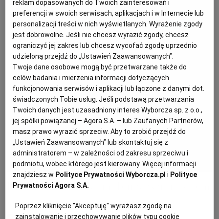
reklam dopasowanych do Twoich zainteresowań i
preferencji w swoich serwisach, aplikacjach i w Internecie lub
personalizacji treści w nich wyświetlanych. Wyrażenie zgody
PODRÓŻE KULINARNE
DOMOWE PRZYJĘCIE
KUCHNIA CHIŃSKA
NASZE SERWISY
FIT PRZEPISY
NAPOJE
ZAKUPY
jest dobrowolne. Jeśli nie chcesz wyrazić zgody, chcesz
ograniczyć jej zakres lub chcesz wycofać zgodę uprzednio
HISTORIE KULINARNE
SPRZĘT KUCHENNY
SERWISY LOKALNE
KUCHNIA TAJSKA
SAŁATKI
WEGE
GRILL
udzieloną przejdź do „Ustawień Zaawansowanych”.
Twoje dane osobowe mogą być przetwarzane także do
celów badania i mierzenia informacji dotyczących
FELIETONY KULINARNE
KUCHNIA GRECKA
WYBORCZA.PL
MAKARONY
BIAŁYSTOK
WEGAN
funkcjonowania serwisów i aplikacji lub łączone z danymi dot.
świadczonych Tobie usług. Jeśli podstawą przetwarzania
Twoich danych jest uzasadniony interes Wyborcza sp. z o.o.,
KUCHNIA PORTUGALSKA
KSIĄŻKI KULINARNE
BIELSKO-BIAŁA
BEZ GLUTENU
MAGAZYNY
DRÓB
jej spółki powiązanej – Agora S.A. – lub Zaufanych Partnerów,
masz prawo wyrazić sprzeciw. Aby to zrobić przejdź do
„Ustawień Zaawansowanych” lub skontaktuj się z
KUCHNIA FRANCUSKA
WYBORCZA CLASSIC
DUŻY FORMAT
SZEF KUCHNI
BYDGOSZCZ
MIĘSA
administratorem – w zależności od zakresu sprzeciwu i
podmiotu, wobec którego jest kierowany. Więcej informacji
KUCHNIA AMERYKAŃSKA
WOLNA SOBOTA
WYBORCZA.BIZ
CZĘSTOCHOWA
RYBY
znajdziesz w
Polityce Prywatności Wyborcza.pl
i
Polityce
Letnia tarta z młodymi buraczkami i serem
Prywatności Agora S.A.
WYSOKIE OBCASY
KUCHNIA POLSKA
ALE HISTORIA
PRZEKĄSKI
ELBLĄG
Poprzez kliknięcie "Akceptuję" wyrażasz zgodę na
zainstalowanie i przechowywanie plików typu cookie