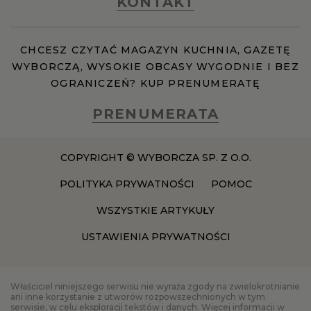
KONTAKT
RZESZÓW
CHCESZ CZYTAĆ MAGAZYN KUCHNIA, GAZETĘ
WYBORCZĄ, WYSOKIE OBCASY WYGODNIE I BEZ
SOSNOWIEC
OGRANICZEŃ? KUP PRENUMERATĘ
PRENUMERATA
SZCZECIN
COPYRIGHT © WYBORCZA SP. Z O.O.
TORUŃ
POLITYKA PRYWATNOŚCI
POMOC
TRÓJMIASTO
WSZYSTKIE ARTYKUŁY
USTAWIENIA PRYWATNOŚCI
WAŁBRZYCH
Właściciel niniejszego serwisu nie wyraża zgody na zwielokrotnianie
WARSZAWA
ani inne korzystanie z utworów rozpowszechnionych w tym
serwisie, w celu eksploracji tekstów i danych. Więcej informacji w