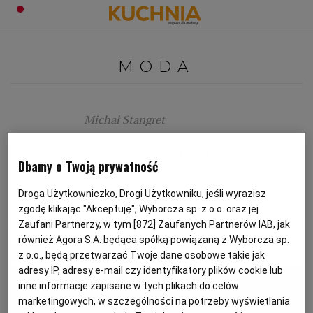
PRZEPISY
MODA
Zaloguj się
ŚNIADANIA
OKAZJE
Michał Stangret
KUCHNIE ŚWIATA
HALLOWEEN
OBIADY
Prawdziwa wędlina na święta. Jak
Dbamy o Twoją prywatność
wędzić na balkonie?
BOŻE NARODZENIE
DANIA SEZONOWE
KUCHNIA WŁOSKA
KOLACJE
Droga Użytkowniczko, Drogi Użytkowniku, jeśli wyrazisz
zgodę klikając "Akceptuję", Wyborcza sp. z o.o. oraz jej
MICHAŁ STANGRET
MODA
PORADNIK KONSUMENTA
PRZEPISY
KUCHNIA BRYTYJSKA
KARNAWAŁ
PORADY
DESERY
Zaufani Partnerzy, w tym [
872
] Zaufanych Partnerów IAB, jak
również Agora S.A. będąca spółką powiązaną z Wyborcza sp.
MATERIAŁ PROMOCYJNY
z o.o., będą przetwarzać Twoje dane osobowe takie jak
KUCHNIA AFRYKAŃSKA
SZKOŁA GOTOWANIA
ZDROWA DIETA
WIELKANOC
ZUPY
adresy IP, adresy e-mail czy identyfikatory plików cookie lub
inne informacje zapisane w tych plikach do celów
marketingowych, w szczególności na potrzeby wyświetlania
KUCHNIA JAPOŃSKA
DO POCZYTANIA
WALENTYNKI
PORADY
CIASTA
DIETA