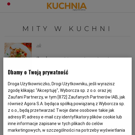
PRZEPISY
MITY W KUCHNI
Zaloguj się
ŚNIADANIA
OKAZJE
ak
Siedem mitów na temat gotowania
KUCHNIE ŚWIATA
HALLOWEEN
OBIADY
makaronu
Dbamy o Twoją prywatność
BOŻE NARODZENIE
DANIA SEZONOWE
KUCHNIA WŁOSKA
KOLACJE
Droga Użytkowniczko, Drogi Użytkowniku, jeśli wyrazisz
JAK GOTOWAĆ MAKARON
KUCHNIA WŁOSKA
MAKARON
zgodę klikając "Akceptuję", Wyborcza sp. z o.o. oraz jej
MITY W KUCHNI
KUCHNIA BRYTYJSKA
KARNAWAŁ
PORADY
DESERY
Zaufani Partnerzy, w tym [
872
] Zaufanych Partnerów IAB, jak
również Agora S.A. będąca spółką powiązaną z Wyborcza sp.
z o.o., będą przetwarzać Twoje dane osobowe takie jak
MATERIAŁ PROMOCYJNY
KUCHNIA AFRYKAŃSKA
SZKOŁA GOTOWANIA
ZDROWA DIETA
WIELKANOC
ZUPY
adresy IP, adresy e-mail czy identyfikatory plików cookie lub
inne informacje zapisane w tych plikach do celów
marketingowych, w szczególności na potrzeby wyświetlania
KUCHNIA JAPOŃSKA
DO POCZYTANIA
WALENTYNKI
PORADY
CIASTA
DIETA