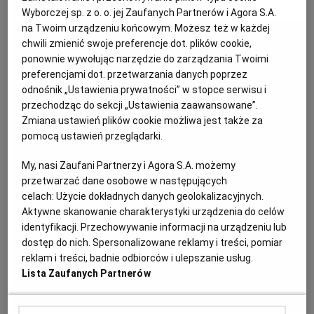
MATERIAŁ PROMOCYJNY
Wyborczej sp. z o. o. jej Zaufanych Partnerów i Agora S.A.
KUCHNIA MEKSYKAŃSKA
DOMOWE PRZETWORY
WYBORCZA TV I VOD
BIQDATA
GLIWICE
na Twoim urządzeniu końcowym. Możesz też w każdej
chwili zmienić swoje preferencje dot. plików cookie,
ponownie wywołując narzędzie do zarządzania Twoimi
SOST, DIPY I INNE DODATKI
GORZÓW WIELKOPOLSKI
KUCHNIA INDYJSKA
TYLKO ZDROWIE
JUTRONAUCI
preferencjami dot. przetwarzania danych poprzez
odnośnik „Ustawienia prywatności” w stopce serwisu i
przechodząc do sekcji „Ustawienia zaawansowane”.
KSIĄŻKI. MAGAZYN DO CZYTANIA
KUCHNIA HISZPAŃSKA
ARCHIWUM
KALISZ
Zmiana ustawień plików cookie możliwa jest także za
pomocą ustawień przeglądarki.
KUCHNIA NIEMIECKA
NASZA EUROPA
INNE SERWISY
KATOWICE
My, nasi Zaufani Partnerzy i Agora S.A. możemy
przetwarzać dane osobowe w następujących
SŁÓWKA. MAGAZYN O JĘZYKU
GAZETA.PL
KIELCE
celach:
Użycie dokładnych danych geolokalizacyjnych.
Aktywne skanowanie charakterystyki urządzenia do celów
identyfikacji. Przechowywanie informacji na urządzeniu lub
KOSZALIN
TOK FM
dostęp do nich. Spersonalizowane reklamy i treści, pomiar
reklam i treści, badnie odbiorców i ulepszanie usług.
Lista Zaufanych Partnerów
SPORT.PL
KRAKÓW