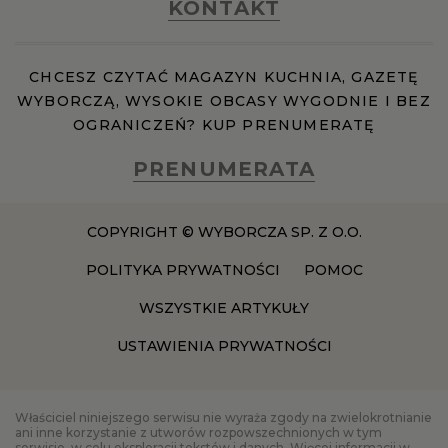
KONTAKT
RZESZÓW
CHCESZ CZYTAĆ MAGAZYN KUCHNIA, GAZETĘ
WYBORCZĄ, WYSOKIE OBCASY WYGODNIE I BEZ
SOSNOWIEC
OGRANICZEŃ? KUP PRENUMERATĘ
PRENUMERATA
SZCZECIN
COPYRIGHT © WYBORCZA SP. Z O.O.
TORUŃ
POLITYKA PRYWATNOŚCI
POMOC
TRÓJMIASTO
WSZYSTKIE ARTYKUŁY
USTAWIENIA PRYWATNOŚCI
WAŁBRZYCH
WARSZAWA
Właściciel niniejszego serwisu nie wyraża zgody na zwielokrotnianie
ani inne korzystanie z utworów rozpowszechnionych w tym
serwisie, w celu eksploracji tekstów i danych. Więcej informacji w