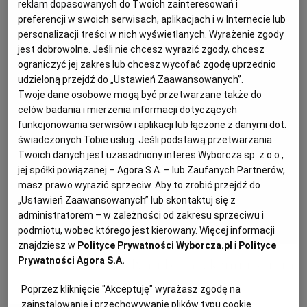
reklam dopasowanych do Twoich zainteresowań i
preferencji w swoich serwisach, aplikacjach i w Internecie lub
personalizacji treści w nich wyświetlanych. Wyrażenie zgody
PODRÓŻE KULINARNE
DOMOWE PRZYJĘCIE
KUCHNIA CHIŃSKA
NASZE SERWISY
FIT PRZEPISY
NAPOJE
ZAKUPY
jest dobrowolne. Jeśli nie chcesz wyrazić zgody, chcesz
ograniczyć jej zakres lub chcesz wycofać zgodę uprzednio
HISTORIE KULINARNE
SPRZĘT KUCHENNY
SERWISY LOKALNE
KUCHNIA TAJSKA
SAŁATKI
WEGE
GRILL
udzieloną przejdź do „Ustawień Zaawansowanych”.
Twoje dane osobowe mogą być przetwarzane także do
celów badania i mierzenia informacji dotyczących
FELIETONY KULINARNE
KUCHNIA GRECKA
WYBORCZA.PL
MAKARONY
BIAŁYSTOK
WEGAN
funkcjonowania serwisów i aplikacji lub łączone z danymi dot.
świadczonych Tobie usług. Jeśli podstawą przetwarzania
Twoich danych jest uzasadniony interes Wyborcza sp. z o.o.,
KUCHNIA PORTUGALSKA
KSIĄŻKI KULINARNE
BIELSKO-BIAŁA
BEZ GLUTENU
MAGAZYNY
DRÓB
jej spółki powiązanej – Agora S.A. – lub Zaufanych Partnerów,
masz prawo wyrazić sprzeciw. Aby to zrobić przejdź do
„Ustawień Zaawansowanych” lub skontaktuj się z
KUCHNIA FRANCUSKA
WYBORCZA CLASSIC
DUŻY FORMAT
SZEF KUCHNI
BYDGOSZCZ
MIĘSA
administratorem – w zależności od zakresu sprzeciwu i
podmiotu, wobec którego jest kierowany. Więcej informacji
KUCHNIA AMERYKAŃSKA
WOLNA SOBOTA
WYBORCZA.BIZ
CZĘSTOCHOWA
RYBY
znajdziesz w
Polityce Prywatności Wyborcza.pl
i
Polityce
Prywatności Agora S.A.
Letnia tarta z młodymi buraczkami i serem
WYSOKIE OBCASY
KUCHNIA POLSKA
ALE HISTORIA
PRZEKĄSKI
ELBLĄG
Poprzez kliknięcie "Akceptuję" wyrażasz zgodę na
zainstalowanie i przechowywanie plików typu cookie