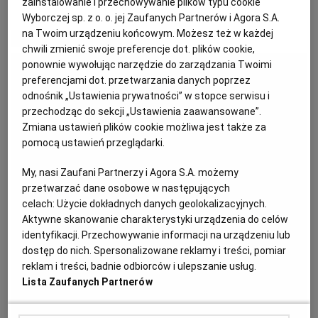
zainstalowanie i przechowywanie plików typu cookie
Wyborczej sp. z o. o. jej Zaufanych Partnerów i Agora S.A.
KUCHNIA MEKSYKAŃSKA
DOMOWE PRZETWORY
WYBORCZA TV I VOD
BIQDATA
GLIWICE
na Twoim urządzeniu końcowym. Możesz też w każdej
MATERIAŁ PROMOCYJNY
chwili zmienić swoje preferencje dot. plików cookie,
SOST, DIPY I INNE DODATKI
GORZÓW WIELKOPOLSKI
KUCHNIA INDYJSKA
TYLKO ZDROWIE
JUTRONAUCI
ponownie wywołując narzędzie do zarządzania Twoimi
preferencjami dot. przetwarzania danych poprzez
odnośnik „Ustawienia prywatności” w stopce serwisu i
KSIĄŻKI. MAGAZYN DO CZYTANIA
KUCHNIA HISZPAŃSKA
ARCHIWUM
KALISZ
przechodząc do sekcji „Ustawienia zaawansowane”.
Zmiana ustawień plików cookie możliwa jest także za
pomocą ustawień przeglądarki.
KUCHNIA NIEMIECKA
NASZA EUROPA
INNE SERWISY
KATOWICE
My, nasi Zaufani Partnerzy i Agora S.A. możemy
przetwarzać dane osobowe w następujących
SŁÓWKA. MAGAZYN O JĘZYKU
GAZETA.PL
KIELCE
celach:
Użycie dokładnych danych geolokalizacyjnych.
Aktywne skanowanie charakterystyki urządzenia do celów
identyfikacji. Przechowywanie informacji na urządzeniu lub
KOSZALIN
TOK FM
dostęp do nich. Spersonalizowane reklamy i treści, pomiar
reklam i treści, badnie odbiorców i ulepszanie usług.
SPORT.PL
KRAKÓW
Lista Zaufanych Partnerów