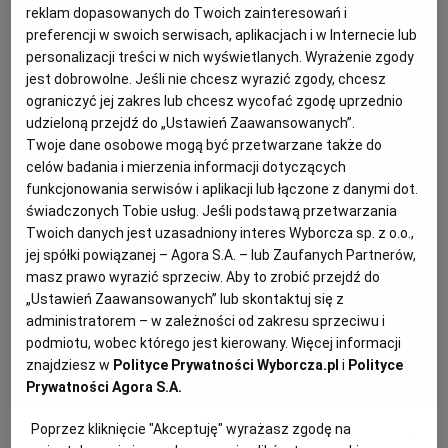
reklam dopasowanych do Twoich zainteresowań i
preferencji w swoich serwisach, aplikacjach i w Internecie lub
PODRÓŻE KULINARNE
DOMOWE PRZYJĘCIE
KUCHNIA CHIŃSKA
NASZE SERWISY
FIT PRZEPISY
NAPOJE
ZAKUPY
personalizacji treści w nich wyświetlanych. Wyrażenie zgody
jest dobrowolne. Jeśli nie chcesz wyrazić zgody, chcesz
ograniczyć jej zakres lub chcesz wycofać zgodę uprzednio
HISTORIE KULINARNE
SPRZĘT KUCHENNY
SERWISY LOKALNE
KUCHNIA TAJSKA
SAŁATKI
WEGE
GRILL
udzieloną przejdź do „Ustawień Zaawansowanych”.
Twoje dane osobowe mogą być przetwarzane także do
celów badania i mierzenia informacji dotyczących
FELIETONY KULINARNE
KUCHNIA GRECKA
WYBORCZA.PL
MAKARONY
BIAŁYSTOK
WEGAN
funkcjonowania serwisów i aplikacji lub łączone z danymi dot.
świadczonych Tobie usług. Jeśli podstawą przetwarzania
Twoich danych jest uzasadniony interes Wyborcza sp. z o.o.,
KUCHNIA PORTUGALSKA
KSIĄŻKI KULINARNE
BIELSKO-BIAŁA
BEZ GLUTENU
MAGAZYNY
DRÓB
jej spółki powiązanej – Agora S.A. – lub Zaufanych Partnerów,
masz prawo wyrazić sprzeciw. Aby to zrobić przejdź do
KUCHNIA FRANCUSKA
WYBORCZA CLASSIC
DUŻY FORMAT
SZEF KUCHNI
BYDGOSZCZ
MIĘSA
„Ustawień Zaawansowanych” lub skontaktuj się z
administratorem – w zależności od zakresu sprzeciwu i
podmiotu, wobec którego jest kierowany. Więcej informacji
KUCHNIA AMERYKAŃSKA
WOLNA SOBOTA
WYBORCZA.BIZ
CZĘSTOCHOWA
RYBY
znajdziesz w
Polityce Prywatności Wyborcza.pl
i
Polityce
Prywatności Agora S.A.
WYSOKIE OBCASY
KUCHNIA POLSKA
ALE HISTORIA
PRZEKĄSKI
ELBLĄG
Letnia tarta z młodymi buraczkami i serem
Poprzez kliknięcie "Akceptuję" wyrażasz zgodę na