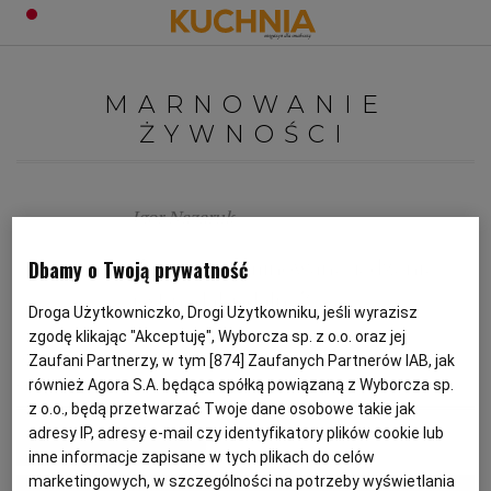
PRZEPISY
MARNOWANIE
Zaloguj się
ŻYWNOŚCI
ŚNIADANIA
OKAZJE
KUCHNIE ŚWIATA
HALLOWEEN
OBIADY
Igor Nazaruk
Czy przeterminowane jedzenie
Dbamy o Twoją prywatność
BOŻE NARODZENIE
DANIA SEZONOWE
KUCHNIA WŁOSKA
KOLACJE
jest nadal jadalne?
Droga Użytkowniczko, Drogi Użytkowniku, jeśli wyrazisz
zgodę klikając "Akceptuję", Wyborcza sp. z o.o. oraz jej
KUCHNIA BRYTYJSKA
KARNAWAŁ
PORADY
DESERY
Zaufani Partnerzy, w tym [
874
] Zaufanych Partnerów IAB, jak
JEDZENIE
KUCHNIA
MARNOWANIE JEDZENIA
również Agora S.A. będąca spółką powiązaną z Wyborcza sp.
MARNOWANIE ŻYWNOŚCI
z o.o., będą przetwarzać Twoje dane osobowe takie jak
KUCHNIA AFRYKAŃSKA
SZKOŁA GOTOWANIA
ZDROWA DIETA
WIELKANOC
ZUPY
adresy IP, adresy e-mail czy identyfikatory plików cookie lub
MATERIAŁ PROMOCYJNY
inne informacje zapisane w tych plikach do celów
KUCHNIA JAPOŃSKA
DO POCZYTANIA
WALENTYNKI
PORADY
CIASTA
DIETA
marketingowych, w szczególności na potrzeby wyświetlania