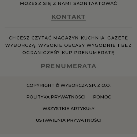
MOŻESZ SIĘ Z NAMI SKONTAKTOWAĆ
RZESZÓW
KONTAKT
SOSNOWIEC
CHCESZ CZYTAĆ MAGAZYN KUCHNIA, GAZETĘ
WYBORCZĄ, WYSOKIE OBCASY WYGODNIE I BEZ
SZCZECIN
OGRANICZEŃ? KUP PRENUMERATĘ
PRENUMERATA
TORUŃ
COPYRIGHT © WYBORCZA SP. Z O.O.
TRÓJMIASTO
POLITYKA PRYWATNOŚCI
POMOC
WAŁBRZYCH
WSZYSTKIE ARTYKUŁY
USTAWIENIA PRYWATNOŚCI
WARSZAWA