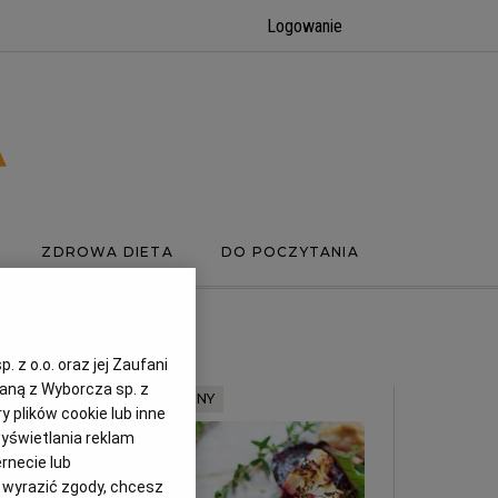
Logowanie
ZDROWA DIETA
DO POCZYTANIA
 z o.o. oraz jej Zaufani
zaną z Wyborcza sp. z
MATERIAŁ PROMOCYJNY
y plików cookie lub inne
yświetlania reklam
rnecie lub
z wyrazić zgody, chcesz