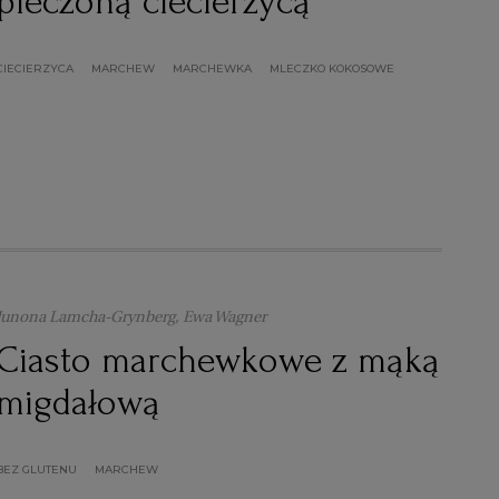
pieczoną ciecierzycą
CIECIERZYCA
MARCHEW
MARCHEWKA
MLECZKO KOKOSOWE
Junona Lamcha-Grynberg, Ewa Wagner
Ciasto marchewkowe z mąką
migdałową
BEZ GLUTENU
MARCHEW