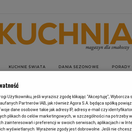
KUCHNIE ŚWIATA
DANIA SEZONOWE
PORADY
watność
gi Użytkowniku, jeśli wyrazisz zgodę klikając "Akceptuję", Wyborcza sp.
RCHEW
Zaufanych Partnerów IAB, jak również Agora S.A. będąca spółką powią
woje dane osobowe takie jak adresy IP, adresy e-mail czy identyfikator
ych plikach do celów marketingowych, w szczególności na potrzeby w
zainteresowań i preferencji w swoich serwisach, aplikacjach i w Inte
 nich wyświetlanych. Wyrażenie zgody jest dobrowolne. Jeśli nie chces