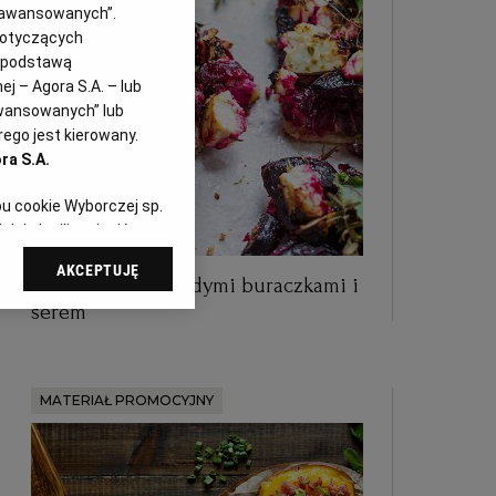
Zaawansowanych”.
dotyczących
i podstawą
j – Agora S.A. – lub
awansowanych” lub
ego jest kierowany.
ra S.A.
pu cookie Wyborczej sp.
dej chwili zmienić
referencjami dot.
AKCEPTUJĘ
dząc do sekcji
Letnia tarta z młodymi buraczkami i
tawień przeglądarki.
serem
 celach:
Użycie
ów identyfikacji.
i, pomiar reklam i
MATERIAŁ PROMOCYJNY