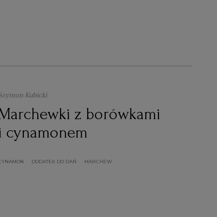
Szymon Kubicki
Marchewki z borówkami
i cynamonem
CYNAMON
DODATEK DO DAŃ
MARCHEW