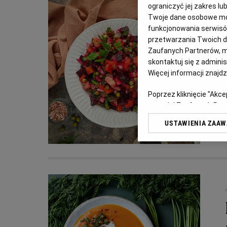
ograniczyć jej zakres 
Twoje dane osobowe mog
funkcjonowania serwisów
przetwarzania Twoich dan
Zaufanych Partnerów, m
skontaktuj się z admini
Więcej informacji znajd
Poprzez kliknięcie "Akc
z o. o. jej Zaufanych P
swoje preferencje dot. 
USTAWIENIA ZAA
przetwarzania danych p
„Ustawienia zaawansowa
My, nasi Zaufani Partn
dokładnych danych geolo
Przechowywanie informac
treści, badnie odbiorców