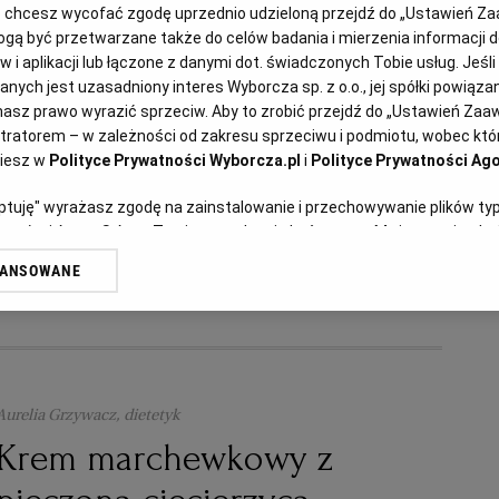
lub chcesz wycofać zgodę uprzednio udzieloną przejdź do „Ustawień 
Magazyn Kuchnia
ą być przetwarzane także do celów badania i mierzenia informacji 
Sałatka winegret
 i aplikacji lub łączone z danymi dot. świadczonych Tobie usług. Jeśl
ych jest uzasadniony interes Wyborcza sp. z o.o., jej spółki powiązane
asz prawo wyrazić sprzeciw. Aby to zrobić przejdź do „Ustawień Za
BURAKI
MARCHEW
OGÓRKI KISZONE
PRZEPISY KULINARNE
stratorem – w zależności od zakresu sprzeciwu i podmiotu, wobec któr
ziesz w
Polityce Prywatności Wyborcza.pl
i
Polityce Prywatności Ago
eptuję" wyrażasz zgodę na zainstalowanie i przechowywanie plików ty
artnerów i Agora S.A. na Twoim urządzeniu końcowym. Możesz też w każ
plików cookie, ponownie wywołując narzędzie do zarządzania Twoimi p
WANSOWANE
oprzez odnośnik „Ustawienia prywatności” w stopce serwisu i przecho
ne”. Zmiana ustawień plików cookie możliwa jest także za pomocą us
erzy i Agora S.A. możemy przetwarzać dane osobowe w następujących
kalizacyjnych. Aktywne skanowanie charakterystyki urządzenia do cel
ji na urządzeniu lub dostęp do nich. Spersonalizowane reklamy i treśc
Aurelia Grzywacz, dietetyk
 i ulepszanie usług.
Lista Zaufanych Partnerów
Krem marchewkowy z