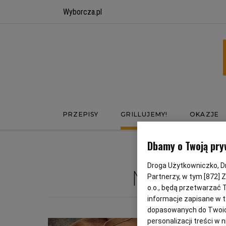
Wyborcza.pl
PRZEPISY
GRILLUJEMY!
OKAZJE
Dbamy o Twoją pry
Droga Użytkowniczko, Dro
MA
Partnerzy, w tym [
872
] 
o.o., będą przetwarzać T
informacje zapisane w t
dopasowanych do Twoich 
personalizacji treści w