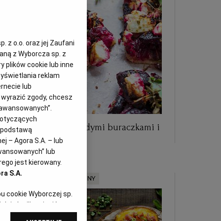
 z o.o. oraz jej Zaufani
zaną z Wyborcza sp. z
y plików cookie lub inne
yświetlania reklam
rnecie lub
z wyrazić zgody, chcesz
Zaawansowanych”.
dotyczących
Letnia tarta z młodymi buraczkami i
i podstawą
serem
j – Agora S.A. – lub
awansowanych” lub
ego jest kierowany.
ra S.A.
MATERIAŁ PROMOCYJNY
pu cookie Wyborczej sp.
dej chwili zmienić
referencjami dot.