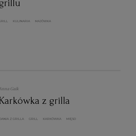
grillu
GRILL
KULINARIA
MAJÓWKA
Anna Gaik
Karkówka z grilla
DANIA Z GRILLA
GRILL
KARKÓWKA
MIĘSO