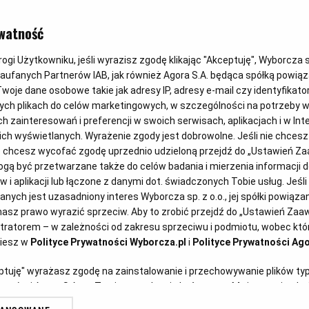
Magazyn Kuchnia
watność
Roladki z grillowanej cukinii
z serem feta z rukolą
gi Użytkowniku, jeśli wyrazisz zgodę klikając "Akceptuję", Wyborcza sp.
Zaufanych Partnerów IAB, jak również Agora S.A. będąca spółką powią
woje dane osobowe takie jak adresy IP, adresy e-mail czy identyfikator
CUKINIA
DANIA WEGETARIAŃSKIE
FETA
MAJÓWKA
ych plikach do celów marketingowych, w szczególności na potrzeby w
zainteresowań i preferencji w swoich serwisach, aplikacjach i w Inte
 nich wyświetlanych. Wyrażenie zgody jest dobrowolne. Jeśli nie chces
lub chcesz wycofać zgodę uprzednio udzieloną przejdź do „Ustawień 
ą być przetwarzane także do celów badania i mierzenia informacji 
 i aplikacji lub łączone z danymi dot. świadczonych Tobie usług. Jeśl
ych jest uzasadniony interes Wyborcza sp. z o.o., jej spółki powiązane
asz prawo wyrazić sprzeciw. Aby to zrobić przejdź do „Ustawień Za
stratorem – w zależności od zakresu sprzeciwu i podmiotu, wobec któr
ziesz w
Polityce Prywatności Wyborcza.pl
i
Polityce Prywatności Ago
Anna Gaik
eptuję" wyrażasz zgodę na zainstalowanie i przechowywanie plików ty
Kaszanka z grilla z kapustą
artnerów i Agora S.A. na Twoim urządzeniu końcowym. Możesz też w każ
plików cookie, ponownie wywołując narzędzie do zarządzania Twoimi p