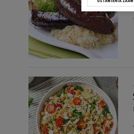
USTAWIENIA ZAA
przetwarzania danych p
„Ustawienia zaawansowa
My, nasi Zaufani Partn
dokładnych danych geolo
Przechowywanie informac
treści, badnie odbiorców