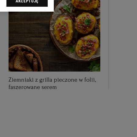
AKCEPTUJĘ
dząc do sekcji
tawień przeglądarki.
 celach:
Użycie
ów identyfikacji.
i, pomiar reklam i
Ziemniaki z grilla pieczone w folii,
faszerowane serem