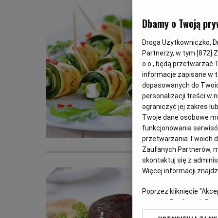
Dbamy o Twoją pry
Droga Użytkowniczko, Dro
Partnerzy, w tym [
872
] 
o.o., będą przetwarzać T
informacje zapisane w t
dopasowanych do Twoich 
personalizacji treści w
ograniczyć jej zakres 
Twoje dane osobowe mog
funkcjonowania serwisów
przetwarzania Twoich dan
Zaufanych Partnerów, m
skontaktuj się z admini
Więcej informacji znajd
Poprzez kliknięcie "Akc
z o. o. jej Zaufanych P
swoje preferencje dot. 