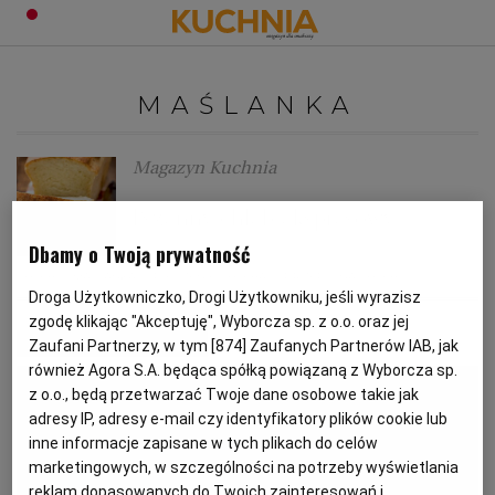
PRZEPISY
MAŚLANKA
Zaloguj się
ŚNIADANIA
OKAZJE
Magazyn Kuchnia
Pszenny chleb ekspresowy
KUCHNIE ŚWIATA
HALLOWEEN
OBIADY
Dbamy o Twoją prywatność
CHLEB
MAŚLANKA
PIECZENIE CHLEBA
PRZEPIS NA CHLEB
BOŻE NARODZENIE
DANIA SEZONOWE
KUCHNIA WŁOSKA
KOLACJE
Droga Użytkowniczko, Drogi Użytkowniku, jeśli wyrazisz
zgodę klikając "Akceptuję", Wyborcza sp. z o.o. oraz jej
MATERIAŁ PROMOCYJNY
Zaufani Partnerzy, w tym [
874
] Zaufanych Partnerów IAB, jak
KUCHNIA BRYTYJSKA
KARNAWAŁ
PORADY
DESERY
również Agora S.A. będąca spółką powiązaną z Wyborcza sp.
z o.o., będą przetwarzać Twoje dane osobowe takie jak
KUCHNIA AFRYKAŃSKA
SZKOŁA GOTOWANIA
ZDROWA DIETA
WIELKANOC
ZUPY
adresy IP, adresy e-mail czy identyfikatory plików cookie lub
inne informacje zapisane w tych plikach do celów
marketingowych, w szczególności na potrzeby wyświetlania
KUCHNIA JAPOŃSKA
DO POCZYTANIA
WALENTYNKI
PORADY
CIASTA
DIETA
reklam dopasowanych do Twoich zainteresowań i