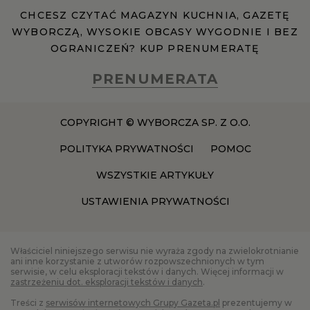
CHCESZ CZYTAĆ MAGAZYN KUCHNIA, GAZETĘ
WYBORCZĄ, WYSOKIE OBCASY WYGODNIE I BEZ
RZESZÓW
OGRANICZEŃ? KUP PRENUMERATĘ
SOSNOWIEC
PRENUMERATA
SZCZECIN
COPYRIGHT © WYBORCZA SP. Z O.O.
POLITYKA PRYWATNOŚCI
POMOC
TORUŃ
WSZYSTKIE ARTYKUŁY
USTAWIENIA PRYWATNOŚCI
TRÓJMIASTO
WAŁBRZYCH
Właściciel niniejszego serwisu nie wyraża zgody na zwielokrotnianie
ani inne korzystanie z utworów rozpowszechnionych w tym
serwisie, w celu eksploracji tekstów i danych. Więcej informacji w
zastrzeżeniu dot. eksploracji tekstów i danych
.
WARSZAWA
Treści z
serwisów internetowych Grupy Gazeta.pl
prezentujemy w