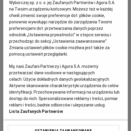
Wyborczej sp. z o. o. jej Zaufanych Partnerów i Agora S.A.
KUCHNIA MEKSYKAŃSKA
DOMOWE PRZETWORY
WYBORCZA TV I VOD
BIQDATA
GLIWICE
na Twoim urządzeniu końcowym. Możesz też w każdej
chwili zmienić swoje preferencje dot. plików cookie,
ponownie wywołując narzędzie do zarządzania Twoimi
SOST, DIPY I INNE DODATKI
GORZÓW WIELKOPOLSKI
KUCHNIA INDYJSKA
TYLKO ZDROWIE
JUTRONAUCI
preferencjami dot. przetwarzania danych poprzez
odnośnik „Ustawienia prywatności” w stopce serwisu i
przechodząc do sekcji „Ustawienia zaawansowane”.
KSIĄŻKI. MAGAZYN DO CZYTANIA
KUCHNIA HISZPAŃSKA
ARCHIWUM
KALISZ
Zmiana ustawień plików cookie możliwa jest także za
pomocą ustawień przeglądarki.
KUCHNIA NIEMIECKA
NASZA EUROPA
INNE SERWISY
KATOWICE
My, nasi Zaufani Partnerzy i Agora S.A. możemy
przetwarzać dane osobowe w następujących
celach:
Użycie dokładnych danych geolokalizacyjnych.
SŁÓWKA. MAGAZYN O JĘZYKU
GAZETA.PL
KIELCE
Aktywne skanowanie charakterystyki urządzenia do celów
identyfikacji. Przechowywanie informacji na urządzeniu lub
KOSZALIN
TOK FM
dostęp do nich. Spersonalizowane reklamy i treści, pomiar
reklam i treści, badnie odbiorców i ulepszanie usług.
Lista Zaufanych Partnerów
SPORT.PL
KRAKÓW
Grillowane szparagi z szynką dojrzewającą
USTAWIENIA ZAAWANSOWANE