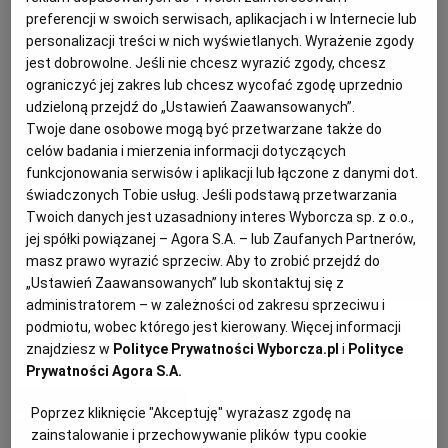
preferencji w swoich serwisach, aplikacjach i w Internecie lub
personalizacji treści w nich wyświetlanych. Wyrażenie zgody
PODRÓŻE KULINARNE
DOMOWE PRZYJĘCIE
KUCHNIA CHIŃSKA
NASZE SERWISY
FIT PRZEPISY
NAPOJE
ZAKUPY
jest dobrowolne. Jeśli nie chcesz wyrazić zgody, chcesz
ograniczyć jej zakres lub chcesz wycofać zgodę uprzednio
udzieloną przejdź do „Ustawień Zaawansowanych”.
HISTORIE KULINARNE
SPRZĘT KUCHENNY
SERWISY LOKALNE
KUCHNIA TAJSKA
SAŁATKI
WEGE
GRILL
Twoje dane osobowe mogą być przetwarzane także do
celów badania i mierzenia informacji dotyczących
FELIETONY KULINARNE
KUCHNIA GRECKA
WYBORCZA.PL
MAKARONY
BIAŁYSTOK
WEGAN
funkcjonowania serwisów i aplikacji lub łączone z danymi dot.
świadczonych Tobie usług. Jeśli podstawą przetwarzania
Twoich danych jest uzasadniony interes Wyborcza sp. z o.o.,
KUCHNIA PORTUGALSKA
KSIĄŻKI KULINARNE
BIELSKO-BIAŁA
BEZ GLUTENU
MAGAZYNY
DRÓB
jej spółki powiązanej – Agora S.A. – lub Zaufanych Partnerów,
masz prawo wyrazić sprzeciw. Aby to zrobić przejdź do
„Ustawień Zaawansowanych” lub skontaktuj się z
KUCHNIA FRANCUSKA
WYBORCZA CLASSIC
DUŻY FORMAT
SZEF KUCHNI
BYDGOSZCZ
MIĘSA
administratorem – w zależności od zakresu sprzeciwu i
Letnia tarta z młodymi buraczkami i serem
podmiotu, wobec którego jest kierowany. Więcej informacji
znajdziesz w
Polityce Prywatności Wyborcza.pl
i
Polityce
KUCHNIA AMERYKAŃSKA
WOLNA SOBOTA
WYBORCZA.BIZ
CZĘSTOCHOWA
RYBY
Prywatności Agora S.A.
MATERIAŁ PROMOCYJNY
Poprzez kliknięcie "Akceptuję" wyrażasz zgodę na
WYSOKIE OBCASY
KUCHNIA POLSKA
ALE HISTORIA
PRZEKĄSKI
ELBLĄG
zainstalowanie i przechowywanie plików typu cookie