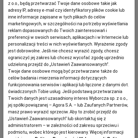
z o.o., będą przetwarzać Twoje dane osobowe takie jak
adresy IP, adresy e-mail czy identyfikatory plików cookie lub
Magazyn Kuchnia
PODRÓŻE KULINARNE
DOMOWE PRZYJĘCIE
KUCHNIA CHIŃSKA
NASZE SERWISY
FIT PRZEPISY
NAPOJE
ZAKUPY
inne informacje zapisane w tych plikach do celów
marketingowych, w szczególności na potrzeby wyświetlania
Pasztet z królika z żurawiną
reklam dopasowanych do Twoich zainteresowań i
HISTORIE KULINARNE
SPRZĘT KUCHENNY
SERWISY LOKALNE
KUCHNIA TAJSKA
SAŁATKI
WEGE
GRILL
i pistacjami
preferencji w swoich serwisach, aplikacjach i w Internecie lub
personalizacji treści w nich wyświetlanych. Wyrażenie zgody
jest dobrowolne. Jeśli nie chcesz wyrazić zgody, chcesz
FELIETONY KULINARNE
KUCHNIA GRECKA
WYBORCZA.PL
MAKARONY
BIAŁYSTOK
WEGAN
BOŻE NARODZENIE
DANIA OBIADOWE
KRÓLIK
MIĘSO
ograniczyć jej zakres lub chcesz wycofać zgodę uprzednio
udzieloną przejdź do „Ustawień Zaawansowanych”.
Giedre Barauskiene
Twoje dane osobowe mogą być przetwarzane także do
KUCHNIA PORTUGALSKA
KSIĄŻKI KULINARNE
BIELSKO-BIAŁA
BEZ GLUTENU
MAGAZYNY
DRÓB
celów badania i mierzenia informacji dotyczących
Jesienny obiad
funkcjonowania serwisów i aplikacji lub łączone z danymi dot.
KUCHNIA FRANCUSKA
WYBORCZA CLASSIC
DUŻY FORMAT
SZEF KUCHNI
BYDGOSZCZ
MIĘSA
świadczonych Tobie usług. Jeśli podstawą przetwarzania
Twoich danych jest uzasadniony interes Wyborcza sp. z o.o.,
JESIENNE PRZEPISY
KRÓLIK
SZARLOTKA
jej spółki powiązanej – Agora S.A. – lub Zaufanych Partnerów,
KUCHNIA AMERYKAŃSKA
WOLNA SOBOTA
WYBORCZA.BIZ
CZĘSTOCHOWA
RYBY
masz prawo wyrazić sprzeciw. Aby to zrobić przejdź do
Tadeusz Pióro, Marek Bieńczyk
„Ustawień Zaawansowanych” lub skontaktuj się z
administratorem – w zależności od zakresu sprzeciwu i
WYSOKIE OBCASY
KUCHNIA POLSKA
ALE HISTORIA
PRZEKĄSKI
ELBLĄG
Pióro i Bieńczyk: dania z królika
podmiotu, wobec którego jest kierowany. Więcej informacji