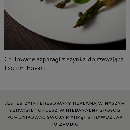
RZESZÓW
SOSNOWIEC
SZCZECIN
Grillowane szparagi z szynką dojrzewającą
i serem Havarti
TORUŃ
TRÓJMIASTO
WAŁBRZYCH
JESTEŚ ZAINTERESOWANY REKLAMĄ W NASZYM
SERWISIE? CHCESZ W NIEBANALNY SPOSÓB
KOMUNIKOWAĆ SWOJĄ MARKĘ? SPRAWDŹ JAK
WARSZAWA
TO ZROBIĆ.