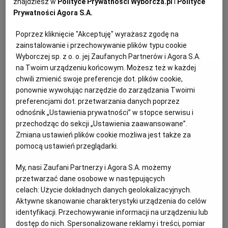
znajdziesz w
Polityce Prywatności Wyborcza.pl
i
Polityce
Prywatności Agora S.A.
KUCHNIA MEKSYKAŃSKA
DOMOWE PRZETWORY
WYBORCZA TV I VOD
BIQDATA
GLIWICE
BIEŃCZYK
KRÓLIK
PIÓRO
Poprzez kliknięcie "Akceptuję" wyrażasz zgodę na
zainstalowanie i przechowywanie plików typu cookie
SOST, DIPY I INNE DODATKI
GORZÓW WIELKOPOLSKI
KUCHNIA INDYJSKA
TYLKO ZDROWIE
JUTRONAUCI
MATERIAŁ PROMOCYJNY
Wyborczej sp. z o. o. jej Zaufanych Partnerów i Agora S.A.
na Twoim urządzeniu końcowym. Możesz też w każdej
KSIĄŻKI. MAGAZYN DO CZYTANIA
KUCHNIA HISZPAŃSKA
ARCHIWUM
KALISZ
chwili zmienić swoje preferencje dot. plików cookie,
ponownie wywołując narzędzie do zarządzania Twoimi
preferencjami dot. przetwarzania danych poprzez
KUCHNIA NIEMIECKA
NASZA EUROPA
INNE SERWISY
KATOWICE
odnośnik „Ustawienia prywatności” w stopce serwisu i
przechodząc do sekcji „Ustawienia zaawansowane”.
Zmiana ustawień plików cookie możliwa jest także za
SŁÓWKA. MAGAZYN O JĘZYKU
GAZETA.PL
KIELCE
pomocą ustawień przeglądarki.
My, nasi Zaufani Partnerzy i Agora S.A. możemy
KOSZALIN
TOK FM
przetwarzać dane osobowe w następujących
celach:
Użycie dokładnych danych geolokalizacyjnych.
SPORT.PL
KRAKÓW
Aktywne skanowanie charakterystyki urządzenia do celów
identyfikacji. Przechowywanie informacji na urządzeniu lub
dostęp do nich. Spersonalizowane reklamy i treści, pomiar