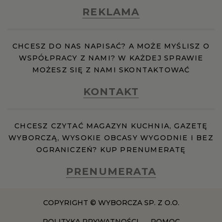
REKLAMA
WROCŁAW
ZAKOPANE
CHCESZ DO NAS NAPISAĆ? A MOŻE MYŚLISZ O
WSPÓŁPRACY Z NAMI? W KAŻDEJ SPRAWIE
MOŻESZ SIĘ Z NAMI SKONTAKTOWAĆ
ZIELONA GÓRA
KONTAKT
CHCESZ CZYTAĆ MAGAZYN KUCHNIA, GAZETĘ
WYBORCZĄ, WYSOKIE OBCASY WYGODNIE I BEZ
OGRANICZEŃ? KUP PRENUMERATĘ
PRENUMERATA
COPYRIGHT © WYBORCZA SP. Z O.O.
POLITYKA PRYWATNOŚCI
POMOC