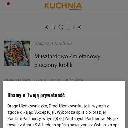
PRZEPISY
KRÓLIK
Zaloguj się
ŚNIADANIA
OKAZJE
Magazyn Kuchnia
Musztardowo-śmietanowy
KUCHNIE ŚWIATA
HALLOWEEN
OBIADY
pieczony królik
BOŻE NARODZENIE
DANIA SEZONOWE
KUCHNIA WŁOSKA
KOLACJE
DANIA OBIADOWE
KRÓLIK
MIĘSO
MUSZTARDA
KUCHNIA BRYTYJSKA
KARNAWAŁ
PORADY
DESERY
Dbamy o Twoją prywatność
Anna Gaik
Droga Użytkowniczko, Drogi Użytkowniku, jeśli wyrazisz
KUCHNIA AFRYKAŃSKA
SZKOŁA GOTOWANIA
ZDROWA DIETA
WIELKANOC
ZUPY
Pasztet z królikiem z pistacjami
zgodę klikając "Akceptuję", Wyborcza sp. z o.o. oraz jej
Zaufani Partnerzy, w tym [
872
] Zaufanych Partnerów IAB, jak
KRÓLIK
PASZTET
PRZEKĄSKI
KUCHNIA JAPOŃSKA
DO POCZYTANIA
WALENTYNKI
PORADY
CIASTA
DIETA
PRZEPISY KULINARNE
również Agora S.A. będąca spółką powiązaną z Wyborcza sp.