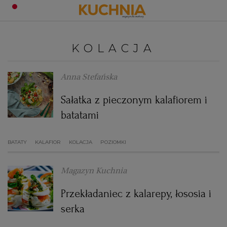
PRZEPISY
KOLACJA
Zaloguj się
ŚNIADANIA
OKAZJE
Anna Stefańska
Sałatka z pieczonym kalafiorem i
KUCHNIE ŚWIATA
HALLOWEEN
OBIADY
batatami
BOŻE NARODZENIE
DANIA SEZONOWE
KUCHNIA WŁOSKA
KOLACJE
BATATY
KALAFIOR
KOLACJA
POZIOMKI
KUCHNIA BRYTYJSKA
KARNAWAŁ
PORADY
DESERY
Magazyn Kuchnia
KUCHNIA AFRYKAŃSKA
SZKOŁA GOTOWANIA
ZDROWA DIETA
WIELKANOC
ZUPY
Przekładaniec z kalarepy, łososia i
serka
KUCHNIA JAPOŃSKA
DO POCZYTANIA
WALENTYNKI
PORADY
CIASTA
DIETA