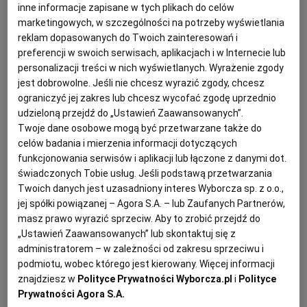
Szparagi w cieście filo
inne informacje zapisane w tych plikach do celów
KUCHNIA MEKSYKAŃSKA
DOMOWE PRZETWORY
WYBORCZA TV I VOD
BIQDATA
GLIWICE
marketingowych, w szczególności na potrzeby wyświetlania
reklam dopasowanych do Twoich zainteresowań i
CIASTO FILO
DANIA OBIADOWE
KOLACJA
PRZEKĄSKI
preferencji w swoich serwisach, aplikacjach i w Internecie lub
SOST, DIPY I INNE DODATKI
GORZÓW WIELKOPOLSKI
KUCHNIA INDYJSKA
TYLKO ZDROWIE
JUTRONAUCI
personalizacji treści w nich wyświetlanych. Wyrażenie zgody
Paweł Zasławski
jest dobrowolne. Jeśli nie chcesz wyrazić zgody, chcesz
ograniczyć jej zakres lub chcesz wycofać zgodę uprzednio
KSIĄŻKI. MAGAZYN DO CZYTANIA
KUCHNIA HISZPAŃSKA
ARCHIWUM
KALISZ
Trzy sposoby na przygotowanie
udzieloną przejdź do „Ustawień Zaawansowanych”.
Twoje dane osobowe mogą być przetwarzane także do
jajka w koszulce
celów badania i mierzenia informacji dotyczących
KUCHNIA NIEMIECKA
NASZA EUROPA
INNE SERWISY
KATOWICE
funkcjonowania serwisów i aplikacji lub łączone z danymi dot.
JAJKA
KOLACJA
PRZEPISY KULINARNE
ŚNIADANIE
świadczonych Tobie usług. Jeśli podstawą przetwarzania
SŁÓWKA. MAGAZYN O JĘZYKU
GAZETA.PL
KIELCE
Twoich danych jest uzasadniony interes Wyborcza sp. z o.o.,
jej spółki powiązanej – Agora S.A. – lub Zaufanych Partnerów,
Magazyn Kuchnia
masz prawo wyrazić sprzeciw. Aby to zrobić przejdź do
KOSZALIN
TOK FM
„Ustawień Zaawansowanych” lub skontaktuj się z
Naleśniki z młodą kapustą
administratorem – w zależności od zakresu sprzeciwu i
podmiotu, wobec którego jest kierowany. Więcej informacji
SPORT.PL
KRAKÓW
KAPUSTA
KOLACJA
MŁODA KAPUSTA
NALEŚNIKI
znajdziesz w
Polityce Prywatności Wyborcza.pl
i
Polityce
Prywatności Agora S.A.