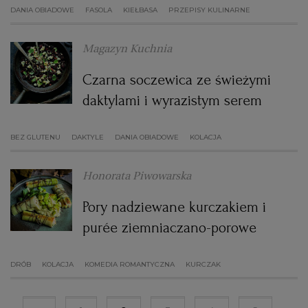
DANIA OBIADOWE
FASOLA
KIEŁBASA
PRZEPISY KULINARNE
Magazyn Kuchnia
Czarna soczewica ze świeżymi
daktylami i wyrazistym serem
BEZ GLUTENU
DAKTYLE
DANIA OBIADOWE
KOLACJA
Honorata Piwowarska
Pory nadziewane kurczakiem i
purée ziemniaczano-porowe
DRÓB
KOLACJA
KOMEDIA ROMANTYCZNA
KURCZAK