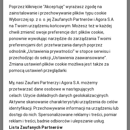
PUBLIO.PL
LUBLIN
Magazyn Kuchnia
Poprzez kliknięcie "Akceptuję" wyrażasz zgodę na
zainstalowanie i przechowywanie plików typu cookie
Szparagowy festiwal - 6 przepisów
Wyborczej sp. z o. o. jej Zaufanych Partnerów i Agora S.A.
KULTURALNYSKLEP.PL
ŁÓDŹ
na śniadanie, obiad i kolację
na Twoim urządzeniu końcowym. Możesz też w każdej
chwili zmienić swoje preferencje dot. plików cookie,
OLSZTYN
DZIECKO
ponownie wywołując narzędzie do zarządzania Twoimi
DANIA OBIADOWE
KOLACJA
PRZEKĄSKI
PRZEPISY KULINARNE
preferencjami dot. przetwarzania danych poprzez
odnośnik „Ustawienia prywatności” w stopce serwisu i
ZDROWIE
OPOLE
Anna Gaik
przechodząc do sekcji „Ustawienia zaawansowane”.
Zmiana ustawień plików cookie możliwa jest także za
Tarta ze szpinakiem
pomocą ustawień przeglądarki.
POGODA
PŁOCK
My, nasi Zaufani Partnerzy i Agora S.A. możemy
FETA
KOLACJA
PRZEPISY KULINARNE
PRZYJĘCIE
przetwarzać dane osobowe w następujących
PODRÓŻE
POZNAŃ
celach:
Użycie dokładnych danych geolokalizacyjnych.
Anna Gaik
Aktywne skanowanie charakterystyki urządzenia do celów
identyfikacji. Przechowywanie informacji na urządzeniu lub
RADOM
WIDEO
Leniwe ze szpinakiem
dostęp do nich. Spersonalizowane reklamy i treści, pomiar
reklam i treści, badnie odbiorców i ulepszanie usług.
RYBNIK
FORUM
Lista Zaufanych Partnerów