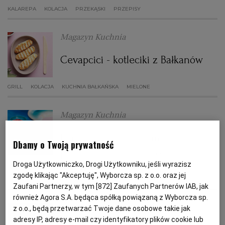
KALAREPA
KOLACJA
PRZEKĄSKI
PRZEPISY
PODRÓŻE KULINARNE
DOMOWE PRZYJĘCIE
KUCHNIA CHIŃSKA
NASZE SERWISY
FIT PRZEPISY
NAPOJE
ZAKUPY
Magazyn Kuchnia
HISTORIE KULINARNE
SPRZĘT KUCHENNY
SERWISY LOKALNE
KUCHNIA TAJSKA
SAŁATKI
WEGE
GRILL
Cevapcici - kotleciki z Bałkanów
FELIETONY KULINARNE
KUCHNIA GRECKA
WYBORCZA.PL
MAKARONY
BIAŁYSTOK
WEGAN
GRILL
KOLACJA
KUCHNIA BAŁKAŃSKA
MIELONE
Magazyn Kuchnia
KUCHNIA PORTUGALSKA
KSIĄŻKI KULINARNE
BIELSKO-BIAŁA
BEZ GLUTENU
MAGAZYNY
DRÓB
Burgery z grillowanymi
Dbamy o Twoją prywatność
KUCHNIA FRANCUSKA
WYBORCZA CLASSIC
DUŻY FORMAT
SZEF KUCHNI
BYDGOSZCZ
MIĘSA
pieczarkami portobello
Droga Użytkowniczko, Drogi Użytkowniku, jeśli wyrazisz
zgodę klikając "Akceptuję", Wyborcza sp. z o.o. oraz jej
KUCHNIA AMERYKAŃSKA
WOLNA SOBOTA
WYBORCZA.BIZ
CZĘSTOCHOWA
RYBY
BURGERY
DANIA OBIADOWE
KOLACJA
KUCHNIE ŚWIATA
Zaufani Partnerzy, w tym [
872
] Zaufanych Partnerów IAB, jak
również Agora S.A. będąca spółką powiązaną z Wyborcza sp.
Magazyn Kuchnia
z o.o., będą przetwarzać Twoje dane osobowe takie jak
WYSOKIE OBCASY
KUCHNIA POLSKA
ALE HISTORIA
PRZEKĄSKI
ELBLĄG
adresy IP, adresy e-mail czy identyfikatory plików cookie lub