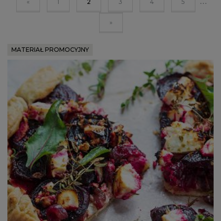
...
«
1
2
3
4
5
»
MATERIAŁ PROMOCYJNY