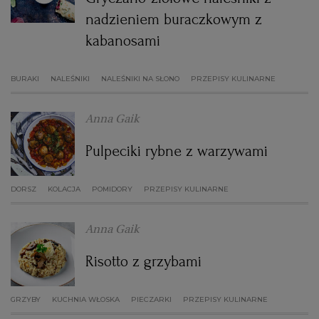
nadzieniem buraczkowym z
WROCŁAW
kabanosami
ZAKOPANE
BURAKI
NALEŚNIKI
NALEŚNIKI NA SŁONO
PRZEPISY KULINARNE
ZIELONA GÓRA
Anna Gaik
Pulpeciki rybne z warzywami
DORSZ
KOLACJA
POMIDORY
PRZEPISY KULINARNE
Anna Gaik
Risotto z grzybami
GRZYBY
KUCHNIA WŁOSKA
PIECZARKI
PRZEPISY KULINARNE