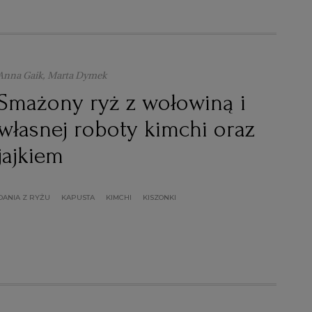
Anna Gaik, Marta Dymek
Smażony ryż z wołowiną i
własnej roboty kimchi oraz
jajkiem
DANIA Z RYŻU
KAPUSTA
KIMCHI
KISZONKI