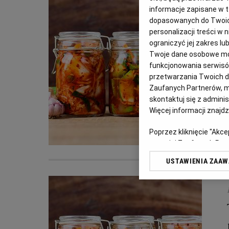
informacje zapisane w t
dopasowanych do Twoich 
personalizacji treści w
ograniczyć jej zakres 
Twoje dane osobowe mog
funkcjonowania serwisów
przetwarzania Twoich dan
Zaufanych Partnerów, m
skontaktuj się z admini
Więcej informacji znajd
Poprzez kliknięcie "Akc
z o. o. jej Zaufanych P
swoje preferencje dot. 
USTAWIENIA ZAA
przetwarzania danych p
„Ustawienia zaawansowa
My, nasi Zaufani Partn
dokładnych danych geolo
Przechowywanie informac