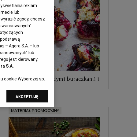
yświetlania reklam
rnecie lub
z wyrazić zgody, chcesz
Zaawansowanych”.
dotyczących
i podstawą
j – Agora S.A. – lub
awansowanych” lub
ego jest kierowany.
ra S.A.
Letnia tarta z młodymi buraczkami i
pu cookie Wyborczej sp.
serem
dej chwili zmienić
referencjami dot.
AKCEPTUJĘ
dząc do sekcji
tawień przeglądarki.
MATERIAŁ PROMOCYJNY
 celach:
Użycie
ów identyfikacji.
i, pomiar reklam i