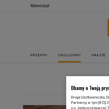
Wyborcza.pl
PRZEPISY
GRILLUJEMY!
OKAZJE
KI
Dbamy o Twoją pry
Droga Użytkowniczko, Dro
Partnerzy, w tym [
872
] 
o.o., będą przetwarzać T