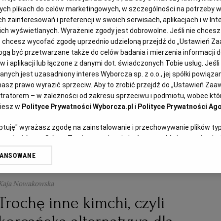
Magazyn Kuchnia
ych plikach do celów marketingowych, w szczególności na potrzeby w
zainteresowań i preferencji w swoich serwisach, aplikacjach i w Inte
Kimchi
 nich wyświetlanych. Wyrażenie zgody jest dobrowolne. Jeśli nie chces
lub chcesz wycofać zgodę uprzednio udzieloną przejdź do „Ustawień 
ą być przetwarzane także do celów badania i mierzenia informacji 
KAPUSTA
KAPUSTA KISZONA
KAPUSTA PEKIŃSKA
KIMCHI
 i aplikacji lub łączone z danymi dot. świadczonych Tobie usług. Jeśl
ych jest uzasadniony interes Wyborcza sp. z o.o., jej spółki powiązane
asz prawo wyrazić sprzeciw. Aby to zrobić przejdź do „Ustawień Za
stratorem – w zależności od zakresu sprzeciwu i podmiotu, wobec któr
ziesz w
Polityce Prywatności Wyborcza.pl
i
Polityce Prywatności Ago
eptuję" wyrażasz zgodę na zainstalowanie i przechowywanie plików ty
artnerów i Agora S.A. na Twoim urządzeniu końcowym. Możesz też w każ
plików cookie, ponownie wywołując narzędzie do zarządzania Twoimi p
WANSOWANE
oprzez odnośnik „Ustawienia prywatności” w stopce serwisu i przecho
ne”. Zmiana ustawień plików cookie możliwa jest także za pomocą us
Kaja Nowakowska
erzy i Agora S.A. możemy przetwarzać dane osobowe w następujących
Trochę inne kimchi, czyli
kalizacyjnych. Aktywne skanowanie charakterystyki urządzenia do cel
ji na urządzeniu lub dostęp do nich. Spersonalizowane reklamy i treśc