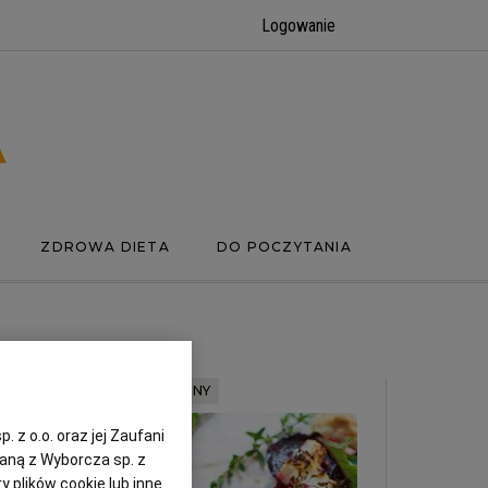
Logowanie
ZDROWA DIETA
DO POCZYTANIA
MATERIAŁ PROMOCYJNY
 z o.o. oraz jej Zaufani
zaną z Wyborcza sp. z
y plików cookie lub inne