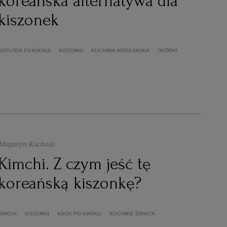
koreańska alternatywa dla
 i ulepszanie usług.
Lista Zaufanych Partnerów
kiszonek
KAPUSTA PEKIŃSKA
KISZONKI
KUCHNIA KOREAŃSKA
OGÓRKI
Magazyn Kuchnia
Kimchi. Z czym jeść tę
koreańską kiszonkę?
KIMCHI
KISZONKI
KROK PO KROKU
KUCHNIE ŚWIATA