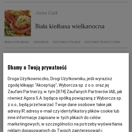
Anna Gaik
PODRÓŻE KULINARNE
DOMOWE PRZYJĘCIE
KUCHNIA CHIŃSKA
NASZE SERWISY
FIT PRZEPISY
NAPOJE
ZAKUPY
Biała kiełbasa wielkanocna
HISTORIE KULINARNE
SPRZĘT KUCHENNY
SERWISY LOKALNE
KUCHNIA TAJSKA
SAŁATKI
WEGE
GRILL
BIAŁA KIEŁBASA
KIEŁBASA
KUCHNIA POLSKA
KUCHNIA TRADYCYJNA
FELIETONY KULINARNE
KUCHNIA GRECKA
WYBORCZA.PL
MAKARONY
BIAŁYSTOK
WEGAN
Magazyn Kuchnia
Dbamy o Twoją prywatność
KUCHNIA PORTUGALSKA
KSIĄŻKI KULINARNE
BIELSKO-BIAŁA
BEZ GLUTENU
MAGAZYNY
DRÓB
Żurek z pieczoną białą kiełbasą
Droga Użytkowniczko, Drogi Użytkowniku, jeśli wyrazisz
zgodę klikając "Akceptuję", Wyborcza sp. z o.o. oraz jej
KUCHNIA FRANCUSKA
WYBORCZA CLASSIC
DUŻY FORMAT
SZEF KUCHNI
BYDGOSZCZ
MIĘSA
KIEŁBASA
KUCHNIA TRADYCYJNA
PRZEPISY KULINARNE
WIELKANOC
Zaufani Partnerzy, w tym [
874
] Zaufanych Partnerów IAB, jak
również Agora S.A. będąca spółką powiązaną z Wyborcza sp.
Magazyn Kuchnia
z o.o., będą przetwarzać Twoje dane osobowe takie jak
KUCHNIA AMERYKAŃSKA
WOLNA SOBOTA
WYBORCZA.BIZ
CZĘSTOCHOWA
RYBY
adresy IP, adresy e-mail czy identyfikatory plików cookie lub
Kiełbasa z białą fasolą
inne informacje zapisane w tych plikach do celów
WYSOKIE OBCASY
KUCHNIA POLSKA
ALE HISTORIA
PRZEKĄSKI
ELBLĄG
marketingowych, w szczególności na potrzeby wyświetlania
reklam dopasowanych do Twoich zainteresowań i