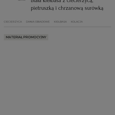
Biała kiełbasa z ciecierzycą,
pietruszką i chrzanową surówką
CIECIERZYCA
DANIA OBIADOWE
KIEŁBASA
KOLACJA
MATERIAŁ PROMOCYJNY