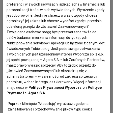
DANIA OBIADOWE
FASOLA
KIEŁBASA
PRZEPISY KULINARNE
preferencji w swoich serwisach, aplikacjach i w Internecie lub
KUCHNIA MEKSYKAŃSKA
DOMOWE PRZETWORY
WYBORCZA TV I VOD
BIQDATA
GLIWICE
personalizacji treści w nich wyświetlanych. Wyrażenie zgody
Anna Gaik
jest dobrowolne. Jeśli nie chcesz wyrazić zgody, chcesz
ograniczyć jej zakres lub chcesz wycofać zgodę uprzednio
SOST, DIPY I INNE DODATKI
GORZÓW WIELKOPOLSKI
KUCHNIA INDYJSKA
TYLKO ZDROWIE
JUTRONAUCI
Kiełbasa z grilla - klasyczny miks
udzieloną przejdź do „Ustawień Zaawansowanych”.
Twoje dane osobowe mogą być przetwarzane także do
celów badania i mierzenia informacji dotyczących
KSIĄŻKI. MAGAZYN DO CZYTANIA
KUCHNIA HISZPAŃSKA
ARCHIWUM
KALISZ
BIAŁA KIEŁBASA
GRILL
KIEŁBASA
KUCHNIA POLSKA
funkcjonowania serwisów i aplikacji lub łączone z danymi dot.
świadczonych Tobie usług. Jeśli podstawą przetwarzania
KUCHNIA NIEMIECKA
NASZA EUROPA
INNE SERWISY
KATOWICE
Anna Gaik
Twoich danych jest uzasadniony interes Wyborcza sp. z o.o.,
jej spółki powiązanej – Agora S.A. – lub Zaufanych Partnerów,
Chłopski garnek
masz prawo wyrazić sprzeciw. Aby to zrobić przejdź do
SŁÓWKA. MAGAZYN O JĘZYKU
GAZETA.PL
KIELCE
„Ustawień Zaawansowanych” lub skontaktuj się z
administratorem – w zależności od zakresu sprzeciwu i
BOCZEK
GULASZ
KIEŁBASA
KOLACJA
podmiotu, wobec którego jest kierowany. Więcej informacji
KOSZALIN
TOK FM
znajdziesz w
Polityce Prywatności Wyborcza.pl
i
Polityce
Prywatności Agora S.A.
Anna Gaik
SPORT.PL
KRAKÓW
Poprzez kliknięcie "Akceptuję" wyrażasz zgodę na
Fasolka po bretońsku
zainstalowanie i przechowywanie plików typu cookie