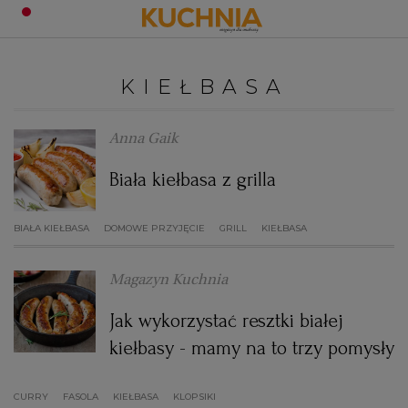
PRZEPISY
KIEŁBASA
Zaloguj się
ŚNIADANIA
OKAZJE
Anna Gaik
Biała kiełbasa z grilla
KUCHNIE ŚWIATA
HALLOWEEN
OBIADY
BIAŁA KIEŁBASA
DOMOWE PRZYJĘCIE
GRILL
KIEŁBASA
BOŻE NARODZENIE
DANIA SEZONOWE
KUCHNIA WŁOSKA
KOLACJE
Magazyn Kuchnia
KUCHNIA BRYTYJSKA
KARNAWAŁ
PORADY
DESERY
Jak wykorzystać resztki białej
KUCHNIA AFRYKAŃSKA
SZKOŁA GOTOWANIA
ZDROWA DIETA
WIELKANOC
ZUPY
kiełbasy - mamy na to trzy pomysły
CURRY
FASOLA
KIEŁBASA
KUCHNIA JAPOŃSKA
DO POCZYTANIA
WALENTYNKI
PORADY
KLOPSIKI
CIASTA
DIETA