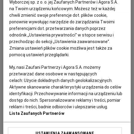
Wyborczej sp. z o. o. jej Zaufanych Partnerów i Agora S.A.
PUBLIO.PL
LUBLIN
KIEŁBASA
KOLACJA
KUCHNIA POLSKA
POMIDORY
na Twoim urządzeniu końcowym. Możesz też w każdej
chwili zmienić swoje preferencje dot. plików cookie,
KULTURALNYSKLEP.PL
ŁÓDŹ
ponownie wywołując narzędzie do zarządzania Twoimi
Magazyn Kuchnia
preferencjami dot. przetwarzania danych poprzez
odnośnik „Ustawienia prywatności” w stopce serwisu i
Grillujemy ser halloumi, kaszankę,
OLSZTYN
DZIECKO
przechodząc do sekcji „Ustawienia zaawansowane”.
kiszkę ziemniaczaną i kurczaka
Zmiana ustawień plików cookie możliwa jest także za
pomocą ustawień przeglądarki.
ZDROWIE
OPOLE
DANIA OBIADOWE
JABŁKA
KASZANKA
KIEŁBASA
My, nasi Zaufani Partnerzy i Agora S.A. możemy
przetwarzać dane osobowe w następujących
POGODA
PŁOCK
Anna Stefańska
celach:
Użycie dokładnych danych geolokalizacyjnych.
Aktywne skanowanie charakterystyki urządzenia do celów
Przepisy wielkanocne: białe
identyfikacji. Przechowywanie informacji na urządzeniu lub
PODRÓŻE
POZNAŃ
kiełbaski zapiekane ze szparagami
dostęp do nich. Spersonalizowane reklamy i treści, pomiar
reklam i treści, badnie odbiorców i ulepszanie usług.
RADOM
WIDEO
Lista Zaufanych Partnerów
BIAŁA KIEŁBASA
KIEŁBASA
PRZEPISY NA WIELKANOC
SZPARAGI
RYBNIK
FORUM
USTAWIENIA ZAAWANSOWANE
Aurelia Grzywacz, dietetyk