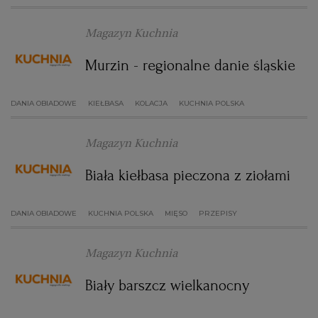
WROCŁAW
Magazyn Kuchnia
Murzin - regionalne danie śląskie
ZAKOPANE
DANIA OBIADOWE
KIEŁBASA
KOLACJA
KUCHNIA POLSKA
ZIELONA GÓRA
Magazyn Kuchnia
Biała kiełbasa pieczona z ziołami
DANIA OBIADOWE
KUCHNIA POLSKA
MIĘSO
PRZEPISY
Magazyn Kuchnia
Biały barszcz wielkanocny