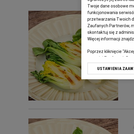
Twoje dane osobowe mog
funkcjonowania serwisów
przetwarzania Twoich dan
Zaufanych Partnerów, m
skontaktuj się z admini
Więcej informacji znajd
Poprzez kliknięcie "Akc
z o. o. jej Zaufanych P
swoje preferencje dot. 
USTAWIENIA ZAA
przetwarzania danych p
„Ustawienia zaawansowa
My, nasi Zaufani Partn
dokładnych danych geolo
Przechowywanie informac
treści, badnie odbiorców