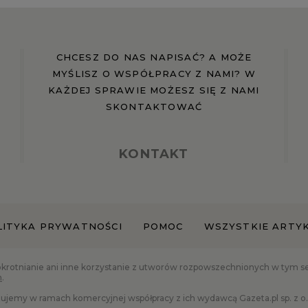
CHCESZ DO NAS NAPISAĆ? A MOŻE
MYŚLISZ O WSPÓŁPRACY Z NAMI? W
KAŻDEJ SPRAWIE MOŻESZ SIĘ Z NAMI
SKONTAKTOWAĆ
KONTAKT
LITYKA PRYWATNOŚCI
POMOC
WSZYSTKIE ARTY
okrotnianie ani inne korzystanie z utworów rozpowszechnionych w tym serw
h
.
ujemy w ramach komercyjnej współpracy z ich wydawcą Gazeta.pl sp. z o.o.