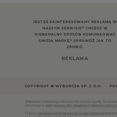
JESTEŚ ZAINTERESOWANY REKLAMĄ W
NASZYM SERWISIE? CHCESZ W
NIEBANALNY SPOSÓB KOMUNIKOWAĆ
SWOJĄ MARKĘ? SPRAWDŹ JAK TO
ZROBIĆ.
REKLAMA
COPYRIGHT © WYBORCZA SP. Z O.O.
PO
Właściciel niniejszego serwisu nie wyraża zgody na zwiel
informacji w
zastrzeżeniu dot. eksploracji tekstów i danyc
Treści z
serwisów internetowych Grupy Gazeta.pl
prezent