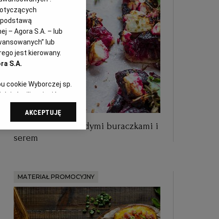
dotyczących
i podstawą
j – Agora S.A. – lub
awansowanych” lub
ego jest kierowany.
ra S.A.
pu cookie Wyborczej sp.
dej chwili zmienić
referencjami dot.
AKCEPTUJĘ
dząc do sekcji
Letnia tarta z młodymi buraczkami i
tawień przeglądarki.
serem
 celach:
Użycie
ów identyfikacji.
i, pomiar reklam i
MATERIAŁ PROMOCYJNY