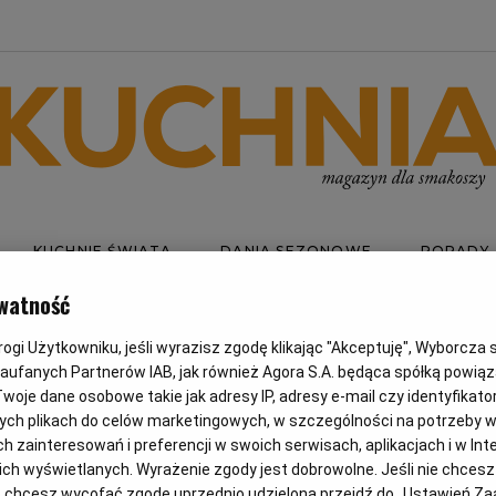
KUCHNIE ŚWIATA
DANIA SEZONOWE
PORADY
watność
gi Użytkowniku, jeśli wyrazisz zgodę klikając "Akceptuję", Wyborcza sp.
STA PAK
Zaufanych Partnerów IAB, jak również Agora S.A. będąca spółką powią
woje dane osobowe takie jak adresy IP, adresy e-mail czy identyfikator
ych plikach do celów marketingowych, w szczególności na potrzeby w
HOI
zainteresowań i preferencji w swoich serwisach, aplikacjach i w Inte
 nich wyświetlanych. Wyrażenie zgody jest dobrowolne. Jeśli nie chces
lub chcesz wycofać zgodę uprzednio udzieloną przejdź do „Ustawień 