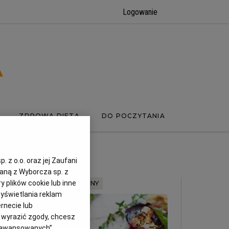
Logowanie
ZDROWA DIETA
DO POCZYTANIA
 z o.o. oraz jej Zaufani
zaną z Wyborcza sp. z
y plików cookie lub inne
MATERIAŁ PROMOCYJNY
yświetlania reklam
rnecie lub
z wyrazić zgody, chcesz
Zaawansowanych”.