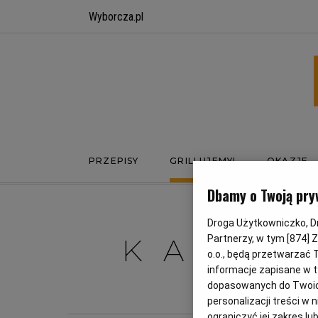
Wyborcza.pl
PRZEPISY
GRILLUJEMY!
OKAZJE
Dbamy o Twoją pry
Droga Użytkowniczko, Dro
KAPU
Partnerzy, w tym [
874
] 
o.o., będą przetwarzać T
informacje zapisane w t
C
dopasowanych do Twoich 
personalizacji treści w
ograniczyć jej zakres 