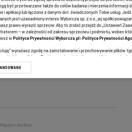
ą być przetwarzane także do celów badania i mierzenia informacji 
 i aplikacji lub łączone z danymi dot. świadczonych Tobie usług. Jeśl
ych jest uzasadniony interes Wyborcza sp. z o.o., jej spółki powiązane
Honorata Piwowarska
asz prawo wyrazić sprzeciw. Aby to zrobić przejdź do „Ustawień Za
Bok choy - jak się zabrać za
stratorem – w zależności od zakresu sprzeciwu i podmiotu, wobec któr
ziesz w
Polityce Prywatności Wyborcza.pl
i
Polityce Prywatności Ago
tę kapustę?
eptuję" wyrażasz zgodę na zainstalowanie i przechowywanie plików ty
artnerów i Agora S.A. na Twoim urządzeniu końcowym. Możesz też w każ
BOK CHOY
CHIŃSKA KAPUSTA
KAPUSTA PAK CHOI
plików cookie, ponownie wywołując narzędzie do zarządzania Twoimi p
KUCHNIA CHIŃSKA
WANSOWANE
oprzez odnośnik „Ustawienia prywatności” w stopce serwisu i przecho
ne”. Zmiana ustawień plików cookie możliwa jest także za pomocą us
erzy i Agora S.A. możemy przetwarzać dane osobowe w następujących
kalizacyjnych. Aktywne skanowanie charakterystyki urządzenia do cel
ji na urządzeniu lub dostęp do nich. Spersonalizowane reklamy i treśc
 i ulepszanie usług.
Lista Zaufanych Partnerów
Magazyn Kuchnia