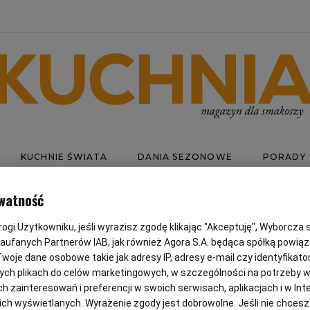
KUCHNIE ŚWIATA
DANIA SEZONOWE
PORADY
watność
gi Użytkowniku, jeśli wyrazisz zgodę klikając "Akceptuję", Wyborcza sp.
AREPA
Zaufanych Partnerów IAB, jak również Agora S.A. będąca spółką powią
woje dane osobowe takie jak adresy IP, adresy e-mail czy identyfikator
ych plikach do celów marketingowych, w szczególności na potrzeby w
zainteresowań i preferencji w swoich serwisach, aplikacjach i w Inte
 nich wyświetlanych. Wyrażenie zgody jest dobrowolne. Jeśli nie chces