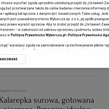
lub chcesz wycofać zgodę uprzednio udzieloną przejdź do „Ustawień 
Magazyn Kuchnia
ą być przetwarzane także do celów badania i mierzenia informacji 
Przekładaniec z kalarepy,
 i aplikacji lub łączone z danymi dot. świadczonych Tobie usług. Jeśl
ych jest uzasadniony interes Wyborcza sp. z o.o., jej spółki powiązane
łososia i serka
asz prawo wyrazić sprzeciw. Aby to zrobić przejdź do „Ustawień Za
stratorem – w zależności od zakresu sprzeciwu i podmiotu, wobec któr
ziesz w
Polityce Prywatności Wyborcza.pl
i
Polityce Prywatności Ago
KALAREPA
KOLACJA
PRZEKĄSKI
PRZEPISY
eptuję" wyrażasz zgodę na zainstalowanie i przechowywanie plików ty
artnerów i Agora S.A. na Twoim urządzeniu końcowym. Możesz też w każ
plików cookie, ponownie wywołując narzędzie do zarządzania Twoimi p
WANSOWANE
oprzez odnośnik „Ustawienia prywatności” w stopce serwisu i przecho
ne”. Zmiana ustawień plików cookie możliwa jest także za pomocą us
erzy i Agora S.A. możemy przetwarzać dane osobowe w następujących
kalizacyjnych. Aktywne skanowanie charakterystyki urządzenia do cel
ji na urządzeniu lub dostęp do nich. Spersonalizowane reklamy i treśc
Magazyn Kuchnia
 i ulepszanie usług.
Lista Zaufanych Partnerów
Kalarepka surowa, gotowana