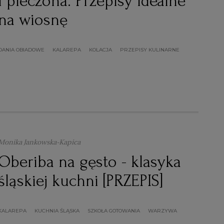
i pieczona. Przepisy idealne
na wiosnę
DANIA OBIADOWE
KALAREPA
KOLACJA
PRZEPISY KULINARNE
Monika Jankowska-Kapica
Oberiba na gęsto - klasyka
śląskiej kuchni [PRZEPIS]
KALAREPA
KUCHNIA ŚLĄSKA
SZKOŁA GOTOWANIA
WARZYWA