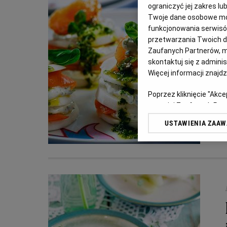
ograniczyć jej zakres 
Twoje dane osobowe mog
funkcjonowania serwisów
przetwarzania Twoich dan
Zaufanych Partnerów, m
skontaktuj się z admini
Więcej informacji znajd
Poprzez kliknięcie "Akc
z o. o. jej Zaufanych P
swoje preferencje dot. 
USTAWIENIA ZAA
przetwarzania danych p
„Ustawienia zaawansowa
My, nasi Zaufani Partn
dokładnych danych geolo
Przechowywanie informac
treści, badnie odbiorców