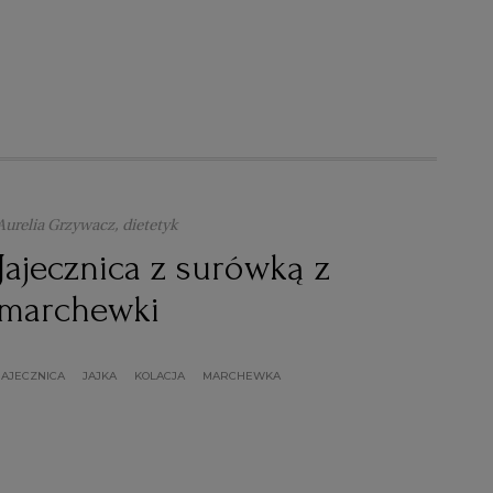
Aurelia Grzywacz, dietetyk
Jajecznica z surówką z
marchewki
JAJECZNICA
JAJKA
KOLACJA
MARCHEWKA