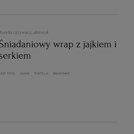
Aurelia Grzywacz, dietetyk
Śniadaniowy wrap z jajkiem i
serkiem
FAST FOOD
JAJKA
TORTILLA
ŚNIADANIE