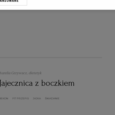
WANSOWANE
oprzez odnośnik „Ustawienia prywatności” w stopce serwisu i przecho
JAJECZNICA
JAJKA
KURKI
ŚNIADANIE
ne”. Zmiana ustawień plików cookie możliwa jest także za pomocą us
erzy i Agora S.A. możemy przetwarzać dane osobowe w następujących
kalizacyjnych. Aktywne skanowanie charakterystyki urządzenia do cel
ji na urządzeniu lub dostęp do nich. Spersonalizowane reklamy i treśc
 i ulepszanie usług.
Lista Zaufanych Partnerów
Aurelia Grzywacz, dietetyk
Jajecznica z boczkiem
BEKON
FIT PRZEPIS
JAJKA
ŚNIADANIE