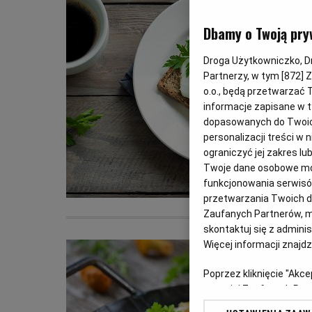
Dbamy o Twoją pry
Droga Użytkowniczko, Dro
Partnerzy, w tym [
872
] 
o.o., będą przetwarzać T
informacje zapisane w t
dopasowanych do Twoich 
personalizacji treści w
ograniczyć jej zakres 
Twoje dane osobowe mog
funkcjonowania serwisów
przetwarzania Twoich dan
Zaufanych Partnerów, m
skontaktuj się z admini
Więcej informacji znajd
Poprzez kliknięcie "Akc
z o. o. jej Zaufanych P
swoje preferencje dot. 