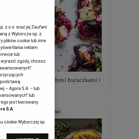
 z o.o. oraz jej Zaufani
zaną z Wyborcza sp. z
y plików cookie lub inne
yświetlania reklam
rnecie lub
z wyrazić zgody, chcesz
Zaawansowanych”.
dotyczących
Letnia tarta z młodymi buraczkami i
i podstawą
serem
j – Agora S.A. – lub
awansowanych” lub
ego jest kierowany.
ra S.A.
MATERIAŁ PROMOCYJNY
pu cookie Wyborczej sp.
dej chwili zmienić
referencjami dot.