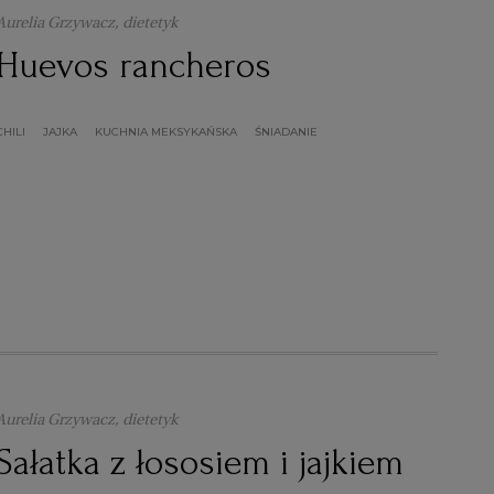
Aurelia Grzywacz, dietetyk
Huevos rancheros
CHILI
JAJKA
KUCHNIA MEKSYKAŃSKA
ŚNIADANIE
Aurelia Grzywacz, dietetyk
Sałatka z łososiem i jajkiem