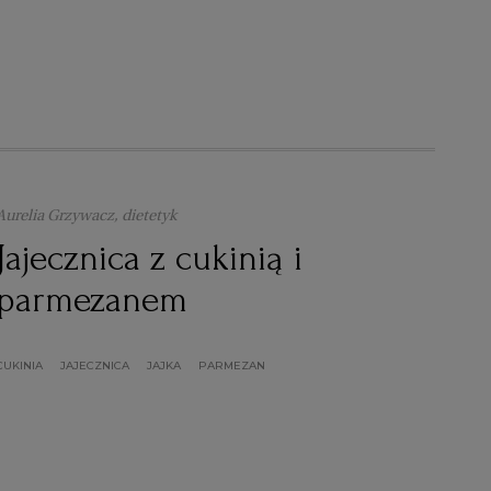
Aurelia Grzywacz, dietetyk
Jajecznica z cukinią i
parmezanem
CUKINIA
JAJECZNICA
JAJKA
PARMEZAN