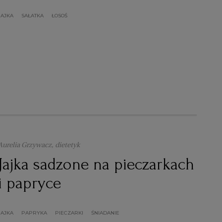
JAJKA
SAŁATKA
ŁOSOŚ
Aurelia Grzywacz, dietetyk
Jajka sadzone na pieczarkach
i papryce
JAJKA
PAPRYKA
PIECZARKI
ŚNIADANIE