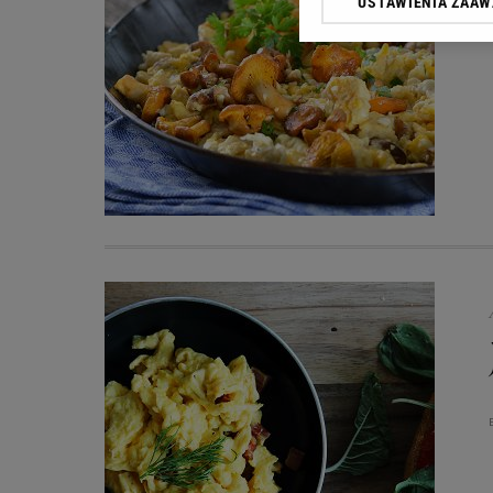
USTAWIENIA ZAA
przetwarzania danych p
„Ustawienia zaawansowa
My, nasi Zaufani Partn
dokładnych danych geolo
Przechowywanie informac
treści, badnie odbiorców