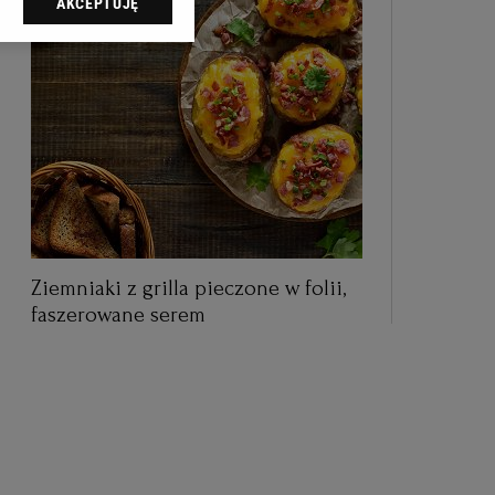
AKCEPTUJĘ
dząc do sekcji
tawień przeglądarki.
 celach:
Użycie
ów identyfikacji.
i, pomiar reklam i
Ziemniaki z grilla pieczone w folii,
faszerowane serem