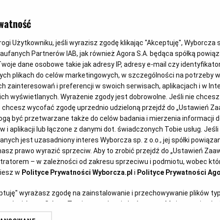
Aurelia Grzywacz, dietetyk
watność
Jajko sadzone na grzance
gi Użytkowniku, jeśli wyrazisz zgodę klikając "Akceptuję", Wyborcza sp.
Zaufanych Partnerów IAB, jak również Agora S.A. będąca spółką powią
GRZANKI
JAJKA
KANAPKI
PARMEZAN
woje dane osobowe takie jak adresy IP, adresy e-mail czy identyfikator
ych plikach do celów marketingowych, w szczególności na potrzeby w
zainteresowań i preferencji w swoich serwisach, aplikacjach i w Inte
 nich wyświetlanych. Wyrażenie zgody jest dobrowolne. Jeśli nie chces
lub chcesz wycofać zgodę uprzednio udzieloną przejdź do „Ustawień 
ą być przetwarzane także do celów badania i mierzenia informacji 
 i aplikacji lub łączone z danymi dot. świadczonych Tobie usług. Jeśl
ych jest uzasadniony interes Wyborcza sp. z o.o., jej spółki powiązane
asz prawo wyrazić sprzeciw. Aby to zrobić przejdź do „Ustawień Za
stratorem – w zależności od zakresu sprzeciwu i podmiotu, wobec któr
ziesz w
Polityce Prywatności Wyborcza.pl
i
Polityce Prywatności Ago
Aurelia Grzywacz, dietetyk
eptuję" wyrażasz zgodę na zainstalowanie i przechowywanie plików ty
Jajecznica z kurkami
artnerów i Agora S.A. na Twoim urządzeniu końcowym. Możesz też w każ
plików cookie, ponownie wywołując narzędzie do zarządzania Twoimi p