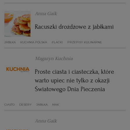
WROCŁAW
Anna Gaik
Racuszki drożdżowe z jabłkami
ZAKOPANE
JABŁKA
KUCHNIA POLSKA
PLACKI
PRZEPISY KULINARNE
ZIELONA GÓRA
Magazyn Kuchnia
Proste ciasta i ciasteczka, które
warto upiec nie tylko z okazji
Światowego Dnia Pieczenia
CIASTO
DESERY
JABŁKA
MAK
Anna Gaik