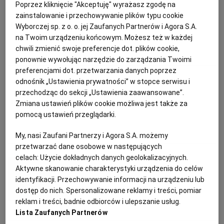
PUBLIO.PL
LUBLIN
Poprzez kliknięcie "Akceptuję" wyrażasz zgodę na
Magazyn Kuchnia
zainstalowanie i przechowywanie plików typu cookie
Wyborczej sp. z o. o. jej Zaufanych Partnerów i Agora S.A.
Pieczone jabłka z bakaliami
KULTURALNYSKLEP.PL
ŁÓDŹ
na Twoim urządzeniu końcowym. Możesz też w każdej
chwili zmienić swoje preferencje dot. plików cookie,
JABŁKA
ORZECHY
OWOCE
PRZEPISY KULINARNE
ponownie wywołując narzędzie do zarządzania Twoimi
OLSZTYN
DZIECKO
preferencjami dot. przetwarzania danych poprzez
odnośnik „Ustawienia prywatności” w stopce serwisu i
Magazyn Kuchnia
przechodząc do sekcji „Ustawienia zaawansowane”.
ZDROWIE
OPOLE
Zmiana ustawień plików cookie możliwa jest także za
Pudding razowy z owocami
pomocą ustawień przeglądarki.
POGODA
PŁOCK
CIASTA
CIASTO Z JABŁKAMI
DESERY
JABŁKA
My, nasi Zaufani Partnerzy i Agora S.A. możemy
przetwarzać dane osobowe w następujących
PODRÓŻE
POZNAŃ
celach:
Użycie dokładnych danych geolokalizacyjnych.
Magazyn Kuchnia
Aktywne skanowanie charakterystyki urządzenia do celów
identyfikacji. Przechowywanie informacji na urządzeniu lub
Tarta z jabłkami i bezą
RADOM
WIDEO
dostęp do nich. Spersonalizowane reklamy i treści, pomiar
reklam i treści, badnie odbiorców i ulepszanie usług.
BEZA
CIASTO
CIASTO Z JABŁKAMI
DESERY
Lista Zaufanych Partnerów
RYBNIK
FORUM