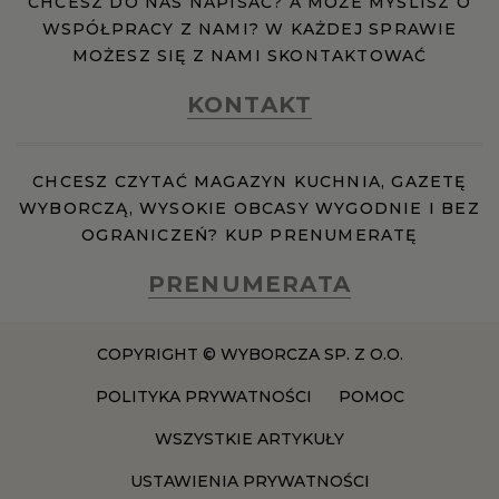
CHCESZ DO NAS NAPISAĆ? A MOŻE MYŚLISZ O
WSPÓŁPRACY Z NAMI? W KAŻDEJ SPRAWIE
MOŻESZ SIĘ Z NAMI SKONTAKTOWAĆ
KONTAKT
CHCESZ CZYTAĆ MAGAZYN KUCHNIA, GAZETĘ
WYBORCZĄ, WYSOKIE OBCASY WYGODNIE I BEZ
OGRANICZEŃ? KUP PRENUMERATĘ
PRENUMERATA
COPYRIGHT © WYBORCZA SP. Z O.O.
POLITYKA PRYWATNOŚCI
POMOC
WSZYSTKIE ARTYKUŁY
USTAWIENIA PRYWATNOŚCI