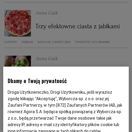
Anna Gaik
PODRÓŻE KULINARNE
DOMOWE PRZYJĘCIE
KUCHNIA CHIŃSKA
NASZE SERWISY
FIT PRZEPISY
NAPOJE
ZAKUPY
Trzy efektowne ciasta z jabłkami
HISTORIE KULINARNE
SPRZĘT KUCHENNY
SERWISY LOKALNE
KUCHNIA TAJSKA
SAŁATKI
WEGE
GRILL
CIASTKA
JABŁKA
KRUCHE CIASTECZKA
PRZEPISY KULINARNE
FELIETONY KULINARNE
KUCHNIA GRECKA
WYBORCZA.PL
MAKARONY
BIAŁYSTOK
WEGAN
Anna Gaik
KUCHNIA PORTUGALSKA
KSIĄŻKI KULINARNE
BIELSKO-BIAŁA
BEZ GLUTENU
MAGAZYNY
DRÓB
Brukselka, berberys i kasztany.
Dbamy o Twoją prywatność
Jakie owoce i warzywa jeść w
KUCHNIA FRANCUSKA
WYBORCZA CLASSIC
DUŻY FORMAT
SZEF KUCHNI
BYDGOSZCZ
MIĘSA
okresie jesienno-zimowym?
Droga Użytkowniczko, Drogi Użytkowniku, jeśli wyrazisz
zgodę klikając "Akceptuję", Wyborcza sp. z o.o. oraz jej
KUCHNIA AMERYKAŃSKA
WOLNA SOBOTA
WYBORCZA.BIZ
CZĘSTOCHOWA
RYBY
Zaufani Partnerzy, w tym [
872
] Zaufanych Partnerów IAB, jak
BERBERYS
BRUKSELKA
JABŁKA
KASZTANY
również Agora S.A. będąca spółką powiązaną z Wyborcza sp.
z o.o., będą przetwarzać Twoje dane osobowe takie jak
Anna Gaik
WYSOKIE OBCASY
KUCHNIA POLSKA
ALE HISTORIA
PRZEKĄSKI
ELBLĄG
adresy IP, adresy e-mail czy identyfikatory plików cookie lub
inne informacje zapisane w tych plikach do celów