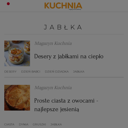
PRZEPISY
JABŁKA
Zaloguj się
ŚNIADANIA
OKAZJE
Magazyn Kuchnia
Desery z jabłkami na ciepło
KUCHNIE ŚWIATA
HALLOWEEN
OBIADY
DESERY
DZIEŃ BABCI
DZIEŃ DZIADKA
JABŁKA
BOŻE NARODZENIE
DANIA SEZONOWE
KUCHNIA WŁOSKA
KOLACJE
Magazyn Kuchnia
KUCHNIA BRYTYJSKA
KARNAWAŁ
PORADY
DESERY
Proste ciasta z owocami -
KUCHNIA AFRYKAŃSKA
SZKOŁA GOTOWANIA
ZDROWA DIETA
WIELKANOC
ZUPY
najlepsze jesienią
CIASTA
DYNIA
GRUSZKI
KUCHNIA JAPOŃSKA
DO POCZYTANIA
WALENTYNKI
JABŁKA
PORADY
CIASTA
DIETA