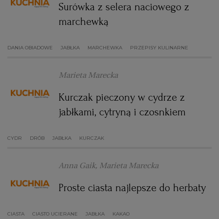
Surówka z selera naciowego z
marchewką
DANIA OBIADOWE
JABŁKA
MARCHEWKA
PRZEPISY KULINARNE
Marieta Marecka
Kurczak pieczony w cydrze z
jabłkami, cytryną i czosnkiem
CYDR
DRÓB
JABŁKA
KURCZAK
Anna Gaik, Marieta Marecka
Proste ciasta najlepsze do herbaty
CIASTA
CIASTO UCIERANE
JABŁKA
KAKAO