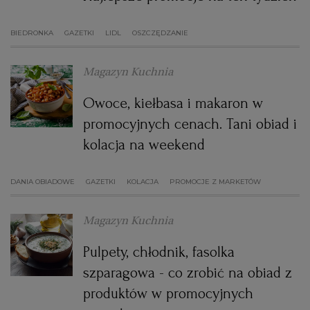
BIEDRONKA
GAZETKI
LIDL
OSZCZĘDZANIE
Magazyn Kuchnia
Owoce, kiełbasa i makaron w
promocyjnych cenach. Tani obiad i
kolacja na weekend
DANIA OBIADOWE
GAZETKI
KOLACJA
PROMOCJE Z MARKETÓW
Magazyn Kuchnia
Pulpety, chłodnik, fasolka
szparagowa - co zrobić na obiad z
produktów w promocyjnych