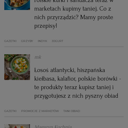
Polskie kurki i sandacza teraz w
marketach kupimy taniej. Co z
nich przyrządzić? Mamy proste
przepisy!
GAZETKI
GRZYBY
INDYK
JOGURT
mk
Łosoś atlantycki, hiszpańska
kiełbasa, kalafior, polskie borówki -
te produkty teraz kupisz taniej i
przygotujesz z nich pyszny obiad
GAZETKI
PROMOCJE Z MARKETÓW
TANI OBIAD
Magazyn Kuchnia