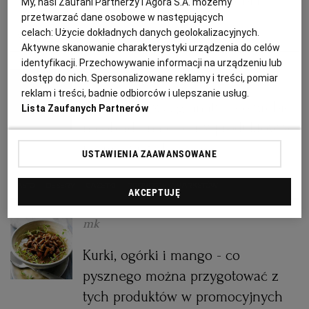
pysznego wybieracie na obiad?
My, nasi Zaufani Partnerzy i Agora S.A. możemy
przetwarzać dane osobowe w następujących
celach:
Użycie dokładnych danych geolokalizacyjnych.
RZESZÓW
DANIA OBIADOWE
GAZETKI
OSZCZĘDZANIE
PROMOCJE Z MARKETÓW
Aktywne skanowanie charakterystyki urządzenia do celów
identyfikacji. Przechowywanie informacji na urządzeniu lub
mk
SOSNOWIEC
dostęp do nich. Spersonalizowane reklamy i treści, pomiar
reklam i treści, badnie odbiorców i ulepszanie usług.
Schab, gruszki, granaty - co zrobić
Lista Zaufanych Partnerów
SZCZECIN
na obiad i na deser z produktów w
promocyjnych cenach
USTAWIENIA ZAAWANSOWANE
TORUŃ
CIASTO
DESERY
GAZETKI
PROMOCJE Z MARKETÓW
AKCEPTUJĘ
TRÓJMIASTO
mk
WAŁBRZYCH
Kurki, ogórki i mango - co
pysznego można przygotować z
WARSZAWA
tych produktów w promocyjnych