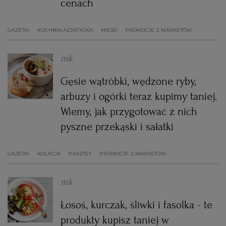
cenach
GAZETKI
KUCHNIA AZJATYCKA
MIĘSO
PROMOCJE Z MARKETÓW
mk
Gęsie wątróbki, wędzone ryby,
arbuzy i ogórki teraz kupimy taniej.
Wiemy, jak przygotować z nich
pyszne przekąski i sałatki
GAZETKI
KOLACJA
PASZTET
PROMOCJE Z MARKETÓW
mk
Łosoś, kurczak, śliwki i fasolka - te
produkty kupisz taniej w