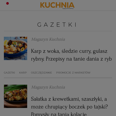
PRZEPISY
GAZETKI
Zaloguj się
ŚNIADANIA
OKAZJE
Magazyn Kuchnia
Karp z woka, śledzie curry, gulasz
KUCHNIE ŚWIATA
HALLOWEEN
OBIADY
rybny. Przepisy na tanie dania z ryb
BOŻE NARODZENIE
DANIA SEZONOWE
KUCHNIA WŁOSKA
KOLACJE
GAZETKI
KARP
OSZCZĘDZANIE
PROMOCJE Z MARKETÓW
KUCHNIA BRYTYJSKA
KARNAWAŁ
PORADY
DESERY
Magazyn Kuchnia
KUCHNIA AFRYKAŃSKA
SZKOŁA GOTOWANIA
ZDROWA DIETA
WIELKANOC
ZUPY
Sałatka z krewetkami, szaszłyki, a
może chrupiący boczek po tajski?
KUCHNIA JAPOŃSKA
DO POCZYTANIA
WALENTYNKI
PORADY
CIASTA
DIETA
Pomysły na tanią kolację