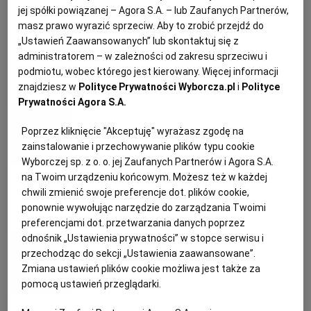
PUBLIO.PL
LUBLIN
przygotujesz pyszny obiad z
jej spółki powiązanej – Agora S.A. – lub Zaufanych Partnerów,
masz prawo wyrazić sprzeciw. Aby to zrobić przejdź do
deserem
„Ustawień Zaawansowanych” lub skontaktuj się z
KULTURALNYSKLEP.PL
ŁÓDŹ
administratorem – w zależności od zakresu sprzeciwu i
podmiotu, wobec którego jest kierowany. Więcej informacji
DANIA SEZONOWE
GAZETKI
PROMOCJE
PROMOCJE Z MARKETÓW
znajdziesz w
Polityce Prywatności Wyborcza.pl
i
Polityce
OLSZTYN
DZIECKO
Prywatności Agora S.A.
mk
Poprzez kliknięcie "Akceptuję" wyrażasz zgodę na
ZDROWIE
OPOLE
Pstrąg, pierś z kurczaka, winogrona.
zainstalowanie i przechowywanie plików typu cookie
Najlepsze promocje na ten tydzień
Wyborczej sp. z o. o. jej Zaufanych Partnerów i Agora S.A.
POGODA
PŁOCK
na Twoim urządzeniu końcowym. Możesz też w każdej
chwili zmienić swoje preferencje dot. plików cookie,
BIEDRONKA
LIDL
OSZCZĘDZANIE
ponownie wywołując narzędzie do zarządzania Twoimi
PODRÓŻE
POZNAŃ
preferencjami dot. przetwarzania danych poprzez
mk
odnośnik „Ustawienia prywatności” w stopce serwisu i
przechodząc do sekcji „Ustawienia zaawansowane”.
RADOM
WIDEO
Kurki, boczek czy łosoś? Teraz te
Zmiana ustawień plików cookie możliwa jest także za
pomocą ustawień przeglądarki.
produkty kupimy taniej. Co
RYBNIK
FORUM