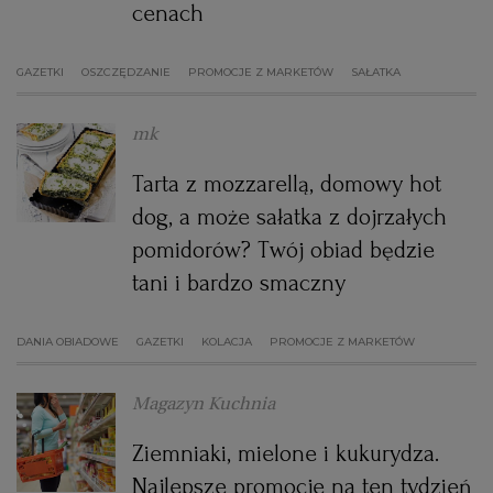
cenach
WROCŁAW
GAZETKI
OSZCZĘDZANIE
PROMOCJE Z MARKETÓW
SAŁATKA
ZAKOPANE
mk
ZIELONA GÓRA
Tarta z mozzarellą, domowy hot
dog, a może sałatka z dojrzałych
pomidorów? Twój obiad będzie
tani i bardzo smaczny
DANIA OBIADOWE
GAZETKI
KOLACJA
PROMOCJE Z MARKETÓW
Magazyn Kuchnia
Ziemniaki, mielone i kukurydza.
Najlepsze promocje na ten tydzień