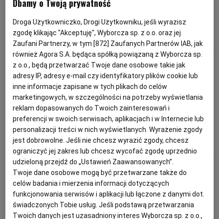
Dbamy o Twoją prywatność
z produktów w promocyjnych
KUCHNIA MEKSYKAŃSKA
DOMOWE PRZETWORY
WYBORCZA TV I VOD
BIQDATA
GLIWICE
cenach?
Droga Użytkowniczko, Drogi Użytkowniku, jeśli wyrazisz
zgodę klikając "Akceptuję", Wyborcza sp. z o.o. oraz jej
Zaufani Partnerzy, w tym [
872
] Zaufanych Partnerów IAB, jak
SOST, DIPY I INNE DODATKI
GORZÓW WIELKOPOLSKI
KUCHNIA INDYJSKA
TYLKO ZDROWIE
JUTRONAUCI
DANIA OBIADOWE
GAZETKI
OSZCZĘDZANIE
PROMOCJE Z MARKETÓW
również Agora S.A. będąca spółką powiązaną z Wyborcza sp.
z o.o., będą przetwarzać Twoje dane osobowe takie jak
Magazyn Kuchnia
KSIĄŻKI. MAGAZYN DO CZYTANIA
KUCHNIA HISZPAŃSKA
ARCHIWUM
KALISZ
adresy IP, adresy e-mail czy identyfikatory plików cookie lub
inne informacje zapisane w tych plikach do celów
Tańsza dorada, pieczarki, jaja i sery.
marketingowych, w szczególności na potrzeby wyświetlania
KUCHNIA NIEMIECKA
NASZA EUROPA
INNE SERWISY
KATOWICE
Oto, co z tych produktów można
reklam dopasowanych do Twoich zainteresowań i
preferencji w swoich serwisach, aplikacjach i w Internecie lub
przygotować na obiad lub kolację
personalizacji treści w nich wyświetlanych. Wyrażenie zgody
SŁÓWKA. MAGAZYN O JĘZYKU
GAZETA.PL
KIELCE
jest dobrowolne. Jeśli nie chcesz wyrazić zgody, chcesz
BIEDRONKA
GAZETKA PROMOCYJNA
GAZETKI
KOLACJA
ograniczyć jej zakres lub chcesz wycofać zgodę uprzednio
udzieloną przejdź do „Ustawień Zaawansowanych”.
KOSZALIN
TOK FM
Twoje dane osobowe mogą być przetwarzane także do
mk
celów badania i mierzenia informacji dotyczących
SPORT.PL
KRAKÓW
funkcjonowania serwisów i aplikacji lub łączone z danymi dot.
Dynia, minikiwi, pierś indyka,
świadczonych Tobie usług. Jeśli podstawą przetwarzania
ziemniaki. Z tych produktów
Twoich danych jest uzasadniony interes Wyborcza sp. z o.o.,