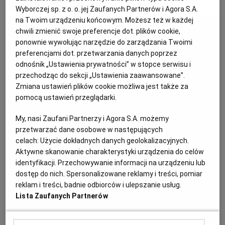
MATERIAŁ PROMOCYJNY
Wyborczej sp. z o. o. jej Zaufanych Partnerów i Agora S.A.
KUCHNIA MEKSYKAŃSKA
DOMOWE PRZETWORY
WYBORCZA TV I VOD
BIQDATA
GLIWICE
na Twoim urządzeniu końcowym. Możesz też w każdej
chwili zmienić swoje preferencje dot. plików cookie,
ponownie wywołując narzędzie do zarządzania Twoimi
SOST, DIPY I INNE DODATKI
GORZÓW WIELKOPOLSKI
KUCHNIA INDYJSKA
TYLKO ZDROWIE
JUTRONAUCI
preferencjami dot. przetwarzania danych poprzez
odnośnik „Ustawienia prywatności” w stopce serwisu i
przechodząc do sekcji „Ustawienia zaawansowane”.
KSIĄŻKI. MAGAZYN DO CZYTANIA
KUCHNIA HISZPAŃSKA
ARCHIWUM
KALISZ
Zmiana ustawień plików cookie możliwa jest także za
pomocą ustawień przeglądarki.
KUCHNIA NIEMIECKA
NASZA EUROPA
INNE SERWISY
KATOWICE
My, nasi Zaufani Partnerzy i Agora S.A. możemy
przetwarzać dane osobowe w następujących
SŁÓWKA. MAGAZYN O JĘZYKU
GAZETA.PL
KIELCE
celach:
Użycie dokładnych danych geolokalizacyjnych.
Aktywne skanowanie charakterystyki urządzenia do celów
identyfikacji. Przechowywanie informacji na urządzeniu lub
KOSZALIN
TOK FM
dostęp do nich. Spersonalizowane reklamy i treści, pomiar
reklam i treści, badnie odbiorców i ulepszanie usług.
Lista Zaufanych Partnerów
SPORT.PL
KRAKÓW