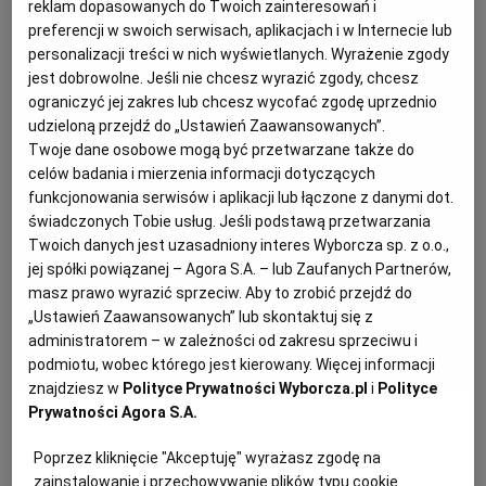
reklam dopasowanych do Twoich zainteresowań i
preferencji w swoich serwisach, aplikacjach i w Internecie lub
PODRÓŻE KULINARNE
DOMOWE PRZYJĘCIE
KUCHNIA CHIŃSKA
NASZE SERWISY
FIT PRZEPISY
NAPOJE
ZAKUPY
personalizacji treści w nich wyświetlanych. Wyrażenie zgody
jest dobrowolne. Jeśli nie chcesz wyrazić zgody, chcesz
ograniczyć jej zakres lub chcesz wycofać zgodę uprzednio
HISTORIE KULINARNE
SPRZĘT KUCHENNY
SERWISY LOKALNE
KUCHNIA TAJSKA
SAŁATKI
WEGE
GRILL
udzieloną przejdź do „Ustawień Zaawansowanych”.
Twoje dane osobowe mogą być przetwarzane także do
celów badania i mierzenia informacji dotyczących
FELIETONY KULINARNE
KUCHNIA GRECKA
WYBORCZA.PL
MAKARONY
BIAŁYSTOK
WEGAN
funkcjonowania serwisów i aplikacji lub łączone z danymi dot.
świadczonych Tobie usług. Jeśli podstawą przetwarzania
Twoich danych jest uzasadniony interes Wyborcza sp. z o.o.,
KUCHNIA PORTUGALSKA
KSIĄŻKI KULINARNE
BIELSKO-BIAŁA
BEZ GLUTENU
MAGAZYNY
DRÓB
jej spółki powiązanej – Agora S.A. – lub Zaufanych Partnerów,
masz prawo wyrazić sprzeciw. Aby to zrobić przejdź do
„Ustawień Zaawansowanych” lub skontaktuj się z
KUCHNIA FRANCUSKA
WYBORCZA CLASSIC
DUŻY FORMAT
SZEF KUCHNI
BYDGOSZCZ
MIĘSA
administratorem – w zależności od zakresu sprzeciwu i
podmiotu, wobec którego jest kierowany. Więcej informacji
KUCHNIA AMERYKAŃSKA
WOLNA SOBOTA
WYBORCZA.BIZ
CZĘSTOCHOWA
RYBY
znajdziesz w
Polityce Prywatności Wyborcza.pl
i
Polityce
Prywatności Agora S.A.
Letnia tarta z młodymi buraczkami i serem
WYSOKIE OBCASY
KUCHNIA POLSKA
ALE HISTORIA
PRZEKĄSKI
ELBLĄG
Poprzez kliknięcie "Akceptuję" wyrażasz zgodę na
zainstalowanie i przechowywanie plików typu cookie