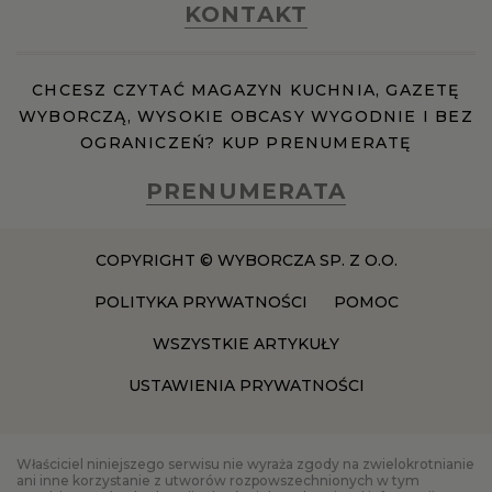
KONTAKT
RZESZÓW
CHCESZ CZYTAĆ MAGAZYN KUCHNIA, GAZETĘ
WYBORCZĄ, WYSOKIE OBCASY WYGODNIE I BEZ
SOSNOWIEC
OGRANICZEŃ? KUP PRENUMERATĘ
PRENUMERATA
SZCZECIN
TORUŃ
COPYRIGHT © WYBORCZA SP. Z O.O.
POLITYKA PRYWATNOŚCI
POMOC
TRÓJMIASTO
WSZYSTKIE ARTYKUŁY
USTAWIENIA PRYWATNOŚCI
WAŁBRZYCH
WARSZAWA
Właściciel niniejszego serwisu nie wyraża zgody na zwielokrotnianie
ani inne korzystanie z utworów rozpowszechnionych w tym