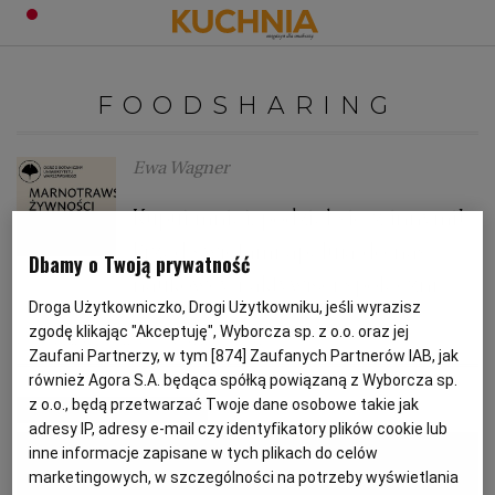
PRZEPISY
FOODSHARING
Zaloguj się
ŚNIADANIA
OKAZJE
Ewa Wagner
Kupuj mniej, podziel się z innymi!
KUCHNIE ŚWIATA
HALLOWEEN
OBIADY
Przed świętami apelują do nas
Dbamy o Twoją prywatność
naukowcy i aktywiści społeczni
BOŻE NARODZENIE
DANIA SEZONOWE
KUCHNIA WŁOSKA
KOLACJE
Droga Użytkowniczko, Drogi Użytkowniku, jeśli wyrazisz
zgodę klikając "Akceptuję", Wyborcza sp. z o.o. oraz jej
FOODSHARING
JADŁODZIELNIA
ŻYWNOŚĆ
KUCHNIA BRYTYJSKA
KARNAWAŁ
PORADY
DESERY
Zaufani Partnerzy, w tym [
874
] Zaufanych Partnerów IAB, jak
również Agora S.A. będąca spółką powiązaną z Wyborcza sp.
z o.o., będą przetwarzać Twoje dane osobowe takie jak
MATERIAŁ PROMOCYJNY
KUCHNIA AFRYKAŃSKA
SZKOŁA GOTOWANIA
ZDROWA DIETA
WIELKANOC
ZUPY
adresy IP, adresy e-mail czy identyfikatory plików cookie lub
inne informacje zapisane w tych plikach do celów
marketingowych, w szczególności na potrzeby wyświetlania
KUCHNIA JAPOŃSKA
DO POCZYTANIA
WALENTYNKI
PORADY
CIASTA
DIETA