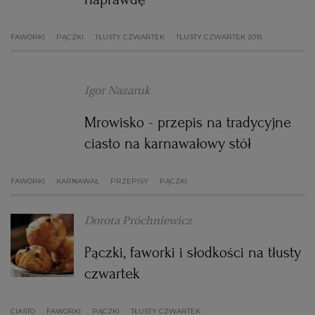
FAWORKI
PĄCZKI
TŁUSTY CZWARTEK
TŁUSTY CZWARTEK 2015
Igor Nazaruk
Mrowisko - przepis na tradycyjne
ciasto na karnawałowy stół
FAWORKI
KARNAWAŁ
PRZEPISY
PĄCZKI
Dorota Próchniewicz
Pączki, faworki i słodkości na tłusty
czwartek
CIASTO
FAWORKI
PĄCZKI
TŁUSTY CZWARTEK