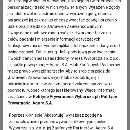
preferencji w swoich serwisach, aplikacjach i w Internecie lub
Anna Ciężkowska
personalizacji treści w nich wyświetlanych. Wyrażenie zgody
KUCHNIA MEKSYKAŃSKA
DOMOWE PRZETWORY
WYBORCZA TV I VOD
BIQDATA
GLIWICE
jest dobrowolne. Jeśli nie chcesz wyrazić zgody, chcesz
Nietypowe przepisy na tłusty
ograniczyć jej zakres lub chcesz wycofać zgodę uprzednio
SOST, DIPY I INNE DODATKI
GORZÓW WIELKOPOLSKI
KUCHNIA INDYJSKA
TYLKO ZDROWIE
JUTRONAUCI
udzieloną przejdź do „Ustawień Zaawansowanych”.
czwartek. Sięgnij po smaki sprzed
Twoje dane osobowe mogą być przetwarzane także do
stu, a nawet dwustu lat!
celów badania i mierzenia informacji dotyczących
KSIĄŻKI. MAGAZYN DO CZYTANIA
KUCHNIA HISZPAŃSKA
ARCHIWUM
KALISZ
funkcjonowania serwisów i aplikacji lub łączone z danymi dot.
świadczonych Tobie usług. Jeśli podstawą przetwarzania
BABKA DROŻDŻOWA
CIASTKA
DESERY
FAWORKI
Twoich danych jest uzasadniony interes Wyborcza sp. z o.o.,
KUCHNIA NIEMIECKA
NASZA EUROPA
INNE SERWISY
KATOWICE
jej spółki powiązanej – Agora S.A. – lub Zaufanych Partnerów,
Magazyn Kuchnia
masz prawo wyrazić sprzeciw. Aby to zrobić przejdź do
„Ustawień Zaawansowanych” lub skontaktuj się z
SŁÓWKA. MAGAZYN O JĘZYKU
GAZETA.PL
KIELCE
Tłusty czwartek. Jak upiec pączki i
administratorem – w zależności od zakresu sprzeciwu i
podmiotu, wobec którego jest kierowany. Więcej informacji
inne słodkości
znajdziesz w
Polityce Prywatności Wyborcza.pl
i
Polityce
KOSZALIN
TOK FM
Prywatności Agora S.A.
FAWORKI
OSTATKI
PĄCZKI
SPORT.PL
KRAKÓW
Poprzez kliknięcie "Akceptuję" wyrażasz zgodę na
zainstalowanie i przechowywanie plików typu cookie
Monika Jankowska-Kapica
Wyborczej sp. z o. o. jej Zaufanych Partnerów i Agora S.A.