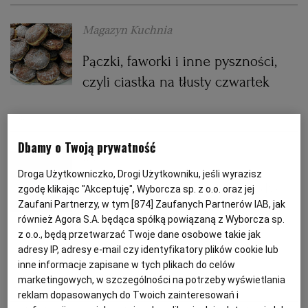
Magazyn Kuchnia
PODRÓŻE KULINARNE
DOMOWE PRZYJĘCIE
KUCHNIA CHIŃSKA
NASZE SERWISY
FIT PRZEPISY
NAPOJE
ZAKUPY
Pączki, faworki i inne pyszności,
HISTORIE KULINARNE
SPRZĘT KUCHENNY
SERWISY LOKALNE
KUCHNIA TAJSKA
SAŁATKI
WEGE
GRILL
czyli ciastka na tłusty czwartek
FELIETONY KULINARNE
KUCHNIA GRECKA
WYBORCZA.PL
MAKARONY
BIAŁYSTOK
WEGAN
CHRUST
CIASTKA
DONUTY
FAWORKI
Dbamy o Twoją prywatność
mk
KUCHNIA PORTUGALSKA
KSIĄŻKI KULINARNE
BIELSKO-BIAŁA
BEZ GLUTENU
MAGAZYNY
DRÓB
Droga Użytkowniczko, Drogi Użytkowniku, jeśli wyrazisz
Pączki na tłusty czwartek. Kiedyś
zgodę klikając "Akceptuję", Wyborcza sp. z o.o. oraz jej
KUCHNIA FRANCUSKA
WYBORCZA CLASSIC
DUŻY FORMAT
SZEF KUCHNI
BYDGOSZCZ
MIĘSA
Zaufani Partnerzy, w tym [
874
] Zaufanych Partnerów IAB, jak
twarde i tłuste, dziś pulchne i
również Agora S.A. będąca spółką powiązaną z Wyborcza sp.
słodkie. Czy da się poznać te
z o.o., będą przetwarzać Twoje dane osobowe takie jak
KUCHNIA AMERYKAŃSKA
WOLNA SOBOTA
WYBORCZA.BIZ
CZĘSTOCHOWA
RYBY
najlepsze?
adresy IP, adresy e-mail czy identyfikatory plików cookie lub
inne informacje zapisane w tych plikach do celów
marketingowych, w szczególności na potrzeby wyświetlania
WYSOKIE OBCASY
KUCHNIA POLSKA
ALE HISTORIA
PRZEKĄSKI
ELBLĄG
FAWORKI
PĄCZKI
reklam dopasowanych do Twoich zainteresowań i