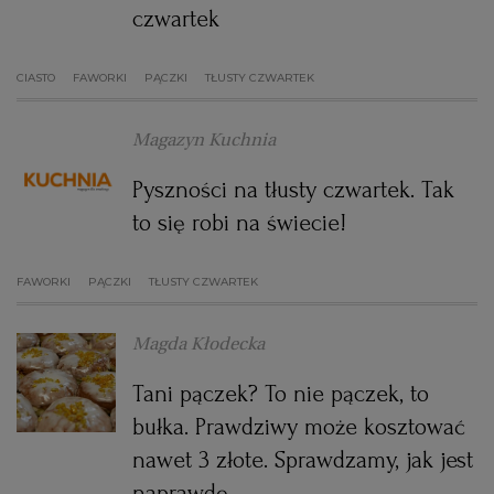
czwartek
WROCŁAW
CIASTO
FAWORKI
PĄCZKI
TŁUSTY CZWARTEK
ZAKOPANE
Magazyn Kuchnia
ZIELONA GÓRA
Pyszności na tłusty czwartek. Tak
to się robi na świecie!
FAWORKI
PĄCZKI
TŁUSTY CZWARTEK
Magda Kłodecka
Tani pączek? To nie pączek, to
bułka. Prawdziwy może kosztować
nawet 3 złote. Sprawdzamy, jak jest
naprawdę