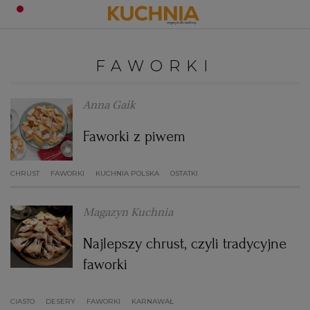
PRZEPISY
FAWORKI
Zaloguj się
ŚNIADANIA
OKAZJE
Anna Gaik
Faworki z piwem
KUCHNIE ŚWIATA
HALLOWEEN
OBIADY
CHRUST
FAWORKI
KUCHNIA POLSKA
OSTATKI
BOŻE NARODZENIE
DANIA SEZONOWE
KUCHNIA WŁOSKA
KOLACJE
Magazyn Kuchnia
KUCHNIA BRYTYJSKA
KARNAWAŁ
PORADY
DESERY
Najlepszy chrust, czyli tradycyjne
KUCHNIA AFRYKAŃSKA
SZKOŁA GOTOWANIA
ZDROWA DIETA
WIELKANOC
ZUPY
faworki
CIASTO
DESERY
FAWORKI
KUCHNIA JAPOŃSKA
DO POCZYTANIA
WALENTYNKI
PORADY
KARNAWAŁ
CIASTA
DIETA