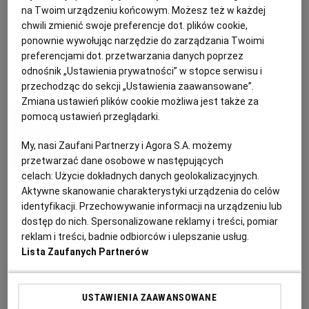
PUBLIO.PL
LUBLIN
na Twoim urządzeniu końcowym. Możesz też w każdej
Mrowisko - tradycyjne ciasto z
chwili zmienić swoje preferencje dot. plików cookie,
Podlasia
ponownie wywołując narzędzie do zarządzania Twoimi
KULTURALNYSKLEP.PL
ŁÓDŹ
preferencjami dot. przetwarzania danych poprzez
odnośnik „Ustawienia prywatności” w stopce serwisu i
FAWORKI
KUCHNIA POLSKA
KUCHNIA REGIONALNA
MROWISKO
przechodząc do sekcji „Ustawienia zaawansowane”.
OLSZTYN
DZIECKO
Zmiana ustawień plików cookie możliwa jest także za
Magazyn Kuchnia
pomocą ustawień przeglądarki.
ZDROWIE
OPOLE
Już 24 lutego mamy tłusty
My, nasi Zaufani Partnerzy i Agora S.A. możemy
przetwarzać dane osobowe w następujących
czwartek. Możemy ten dzień
POGODA
PŁOCK
celach:
Użycie dokładnych danych geolokalizacyjnych.
uczcić nie tylko pączkami, ale
Aktywne skanowanie charakterystyki urządzenia do celów
także ptysiami czy eklerami
identyfikacji. Przechowywanie informacji na urządzeniu lub
PODRÓŻE
POZNAŃ
dostęp do nich. Spersonalizowane reklamy i treści, pomiar
reklam i treści, badnie odbiorców i ulepszanie usług.
DESERY
FAWORKI
KARNAWAŁ
PTYSIE
Lista Zaufanych Partnerów
RADOM
WIDEO
redakcja magazyn Kuchnia
USTAWIENIA ZAAWANSOWANE
RYBNIK
FORUM