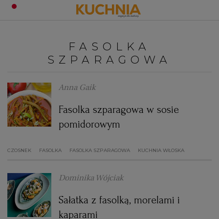
PRZEPISY
FASOLKA
Zaloguj się
SZPARAGOWA
ŚNIADANIA
OKAZJE
Anna Gaik
KUCHNIE ŚWIATA
HALLOWEEN
OBIADY
Fasolka szparagowa w sosie
pomidorowym
BOŻE NARODZENIE
DANIA SEZONOWE
KUCHNIA WŁOSKA
KOLACJE
CZOSNEK
FASOLKA
FASOLKA SZPARAGOWA
KUCHNIA WŁOSKA
KUCHNIA BRYTYJSKA
KARNAWAŁ
PORADY
DESERY
Dominika Wójciak
KUCHNIA AFRYKAŃSKA
SZKOŁA GOTOWANIA
ZDROWA DIETA
WIELKANOC
ZUPY
Sałatka z fasolką, morelami i
kaparami
KUCHNIA JAPOŃSKA
DO POCZYTANIA
WALENTYNKI
PORADY
CIASTA
DIETA