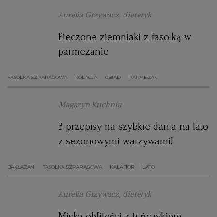
Aurelia Grzywacz, dietetyk
Pieczone ziemniaki z fasolką w
parmezanie
FASOLKA SZPARAGOWA
KOLACJA
OBIAD
PARMEZAN
Magazyn Kuchnia
3 przepisy na szybkie dania na lato
z sezonowymi warzywami!
BAKŁAŻAN
FASOLKA SZPARAGOWA
KALAFIOR
LATO
Aurelia Grzywacz, dietetyk
Miska obfitości z tuńczykiem