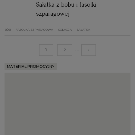
Sałatka z bobu i fasolki
szparagowej
BÓB
FASOLKA SZPARAGOWA
KOLACJA
SAŁATKA
...
1
2
»
MATERIAŁ PROMOCYJNY