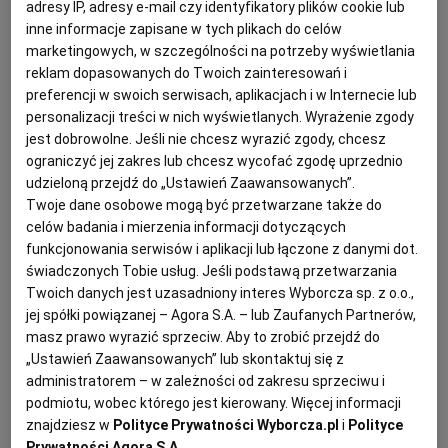
adresy IP, adresy e-mail czy identyfikatory plików cookie lub
KUCHNIA MEKSYKAŃSKA
DOMOWE PRZETWORY
WYBORCZA TV I VOD
BIQDATA
GLIWICE
inne informacje zapisane w tych plikach do celów
Magazyn Kuchnia
marketingowych, w szczególności na potrzeby wyświetlania
reklam dopasowanych do Twoich zainteresowań i
Fasolka szparagowa zapiekana z
SOST, DIPY I INNE DODATKI
GORZÓW WIELKOPOLSKI
KUCHNIA INDYJSKA
TYLKO ZDROWIE
JUTRONAUCI
preferencji w swoich serwisach, aplikacjach i w Internecie lub
boczkiem
personalizacji treści w nich wyświetlanych. Wyrażenie zgody
jest dobrowolne. Jeśli nie chcesz wyrazić zgody, chcesz
KSIĄŻKI. MAGAZYN DO CZYTANIA
KUCHNIA HISZPAŃSKA
ARCHIWUM
KALISZ
ograniczyć jej zakres lub chcesz wycofać zgodę uprzednio
BOCZEK
FASOLKA SZPARAGOWA
GRZYBY
KURKI
udzieloną przejdź do „Ustawień Zaawansowanych”.
Twoje dane osobowe mogą być przetwarzane także do
KUCHNIA NIEMIECKA
NASZA EUROPA
INNE SERWISY
KATOWICE
Magazyn Kuchnia
celów badania i mierzenia informacji dotyczących
funkcjonowania serwisów i aplikacji lub łączone z danymi dot.
Fasolka szparagowa w kremie
świadczonych Tobie usług. Jeśli podstawą przetwarzania
SŁÓWKA. MAGAZYN O JĘZYKU
GAZETA.PL
KIELCE
Twoich danych jest uzasadniony interes Wyborcza sp. z o.o.,
cytrynowym
jej spółki powiązanej – Agora S.A. – lub Zaufanych Partnerów,
KOSZALIN
TOK FM
masz prawo wyrazić sprzeciw. Aby to zrobić przejdź do
DANIA OBIADOWE
FASOLKA SZPARAGOWA
KOLACJA
PIECZARKI
„Ustawień Zaawansowanych” lub skontaktuj się z
administratorem – w zależności od zakresu sprzeciwu i
SPORT.PL
KRAKÓW
podmiotu, wobec którego jest kierowany. Więcej informacji
Magazyn Kuchnia
znajdziesz w
Polityce Prywatności Wyborcza.pl
i
Polityce
Prywatności Agora S.A.