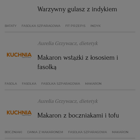
Warzywny gulasz z indykiem
WROCŁAW
BATATY
FASOLKA SZPARAGOWA
FIT PRZEPIS
INDYK
ZAKOPANE
Aurelia Grzywacz, dietetyk
ZIELONA GÓRA
Makaron wstążki z łososiem i
fasolką
FASOLA
FASOLKA
FASOLKA SZPARAGOWA
MAKARON
Aurelia Grzywacz, dietetyk
Makaron z boczniakami i tofu
BOCZNIAKI
DANIA Z MAKARONEM
FASOLKA SZPARAGOWA
MAKARON