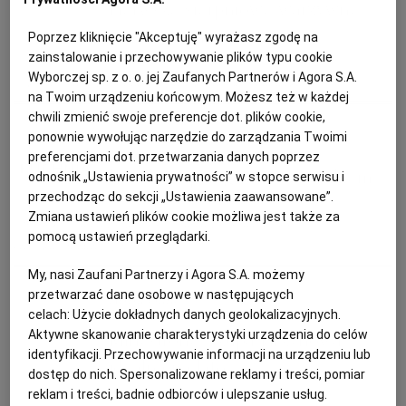
Pierwsze sierpniowe warzywne
PUBLIO.PL
LUBLIN
przetwory na zimę
Poprzez kliknięcie "Akceptuję" wyrażasz zgodę na
zainstalowanie i przechowywanie plików typu cookie
KULTURALNYSKLEP.PL
ŁÓDŹ
Wyborczej sp. z o. o. jej Zaufanych Partnerów i Agora S.A.
CUKINIA
FASOLKA SZPARAGOWA
KALAFIOR
PAPRYKA
na Twoim urządzeniu końcowym. Możesz też w każdej
chwili zmienić swoje preferencje dot. plików cookie,
OLSZTYN
DZIECKO
Magazyn Kuchnia
ponownie wywołując narzędzie do zarządzania Twoimi
preferencjami dot. przetwarzania danych poprzez
Fasolka szparagowa z czosnkiem
ZDROWIE
OPOLE
odnośnik „Ustawienia prywatności” w stopce serwisu i
przechodząc do sekcji „Ustawienia zaawansowane”.
Zmiana ustawień plików cookie możliwa jest także za
CZOSNEK
DANIA WEGAŃSKIE
DANIA WEGETARIAŃSKIE
POGODA
PŁOCK
pomocą ustawień przeglądarki.
FASOLKA SZPARAGOWA
My, nasi Zaufani Partnerzy i Agora S.A. możemy
PODRÓŻE
POZNAŃ
przetwarzać dane osobowe w następujących
Anna Gaik
celach:
Użycie dokładnych danych geolokalizacyjnych.
Aktywne skanowanie charakterystyki urządzenia do celów
Minestrone - zupa jarzynowa
RADOM
WIDEO
identyfikacji. Przechowywanie informacji na urządzeniu lub
idealna na lato
dostęp do nich. Spersonalizowane reklamy i treści, pomiar
RYBNIK
FORUM
reklam i treści, badnie odbiorców i ulepszanie usług.