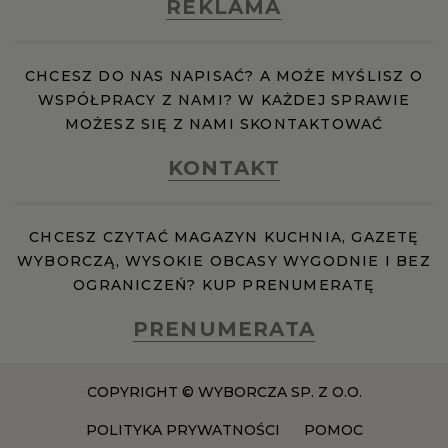
REKLAMA
RZESZÓW
CHCESZ DO NAS NAPISAĆ? A MOŻE MYŚLISZ O
WSPÓŁPRACY Z NAMI? W KAŻDEJ SPRAWIE
SOSNOWIEC
MOŻESZ SIĘ Z NAMI SKONTAKTOWAĆ
KONTAKT
SZCZECIN
TORUŃ
CHCESZ CZYTAĆ MAGAZYN KUCHNIA, GAZETĘ
WYBORCZĄ, WYSOKIE OBCASY WYGODNIE I BEZ
OGRANICZEŃ? KUP PRENUMERATĘ
TRÓJMIASTO
PRENUMERATA
WAŁBRZYCH
COPYRIGHT © WYBORCZA SP. Z O.O.
WARSZAWA
POLITYKA PRYWATNOŚCI
POMOC