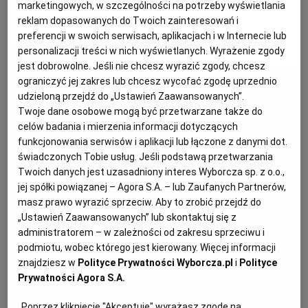
marketingowych, w szczególności na potrzeby wyświetlania
CIASTO
CIASTO DROŻDŻOWE
DESERY
DROŻDŻÓWKA
reklam dopasowanych do Twoich zainteresowań i
PODRÓŻE KULINARNE
DOMOWE PRZYJĘCIE
KUCHNIA CHIŃSKA
NASZE SERWISY
FIT PRZEPISY
NAPOJE
ZAKUPY
preferencji w swoich serwisach, aplikacjach i w Internecie lub
personalizacji treści w nich wyświetlanych. Wyrażenie zgody
MATERIAŁ PROMOCYJNY
jest dobrowolne. Jeśli nie chcesz wyrazić zgody, chcesz
HISTORIE KULINARNE
SPRZĘT KUCHENNY
SERWISY LOKALNE
KUCHNIA TAJSKA
SAŁATKI
WEGE
GRILL
ograniczyć jej zakres lub chcesz wycofać zgodę uprzednio
udzieloną przejdź do „Ustawień Zaawansowanych”.
Twoje dane osobowe mogą być przetwarzane także do
FELIETONY KULINARNE
KUCHNIA GRECKA
WYBORCZA.PL
MAKARONY
BIAŁYSTOK
WEGAN
celów badania i mierzenia informacji dotyczących
funkcjonowania serwisów i aplikacji lub łączone z danymi dot.
świadczonych Tobie usług. Jeśli podstawą przetwarzania
KUCHNIA PORTUGALSKA
KSIĄŻKI KULINARNE
BIELSKO-BIAŁA
BEZ GLUTENU
MAGAZYNY
DRÓB
Twoich danych jest uzasadniony interes Wyborcza sp. z o.o.,
jej spółki powiązanej – Agora S.A. – lub Zaufanych Partnerów,
masz prawo wyrazić sprzeciw. Aby to zrobić przejdź do
KUCHNIA FRANCUSKA
WYBORCZA CLASSIC
DUŻY FORMAT
SZEF KUCHNI
BYDGOSZCZ
MIĘSA
„Ustawień Zaawansowanych” lub skontaktuj się z
administratorem – w zależności od zakresu sprzeciwu i
KUCHNIA AMERYKAŃSKA
WOLNA SOBOTA
WYBORCZA.BIZ
CZĘSTOCHOWA
RYBY
podmiotu, wobec którego jest kierowany. Więcej informacji
znajdziesz w
Polityce Prywatności Wyborcza.pl
i
Polityce
Prywatności Agora S.A.
WYSOKIE OBCASY
KUCHNIA POLSKA
ALE HISTORIA
PRZEKĄSKI
ELBLĄG
Poprzez kliknięcie "Akceptuję" wyrażasz zgodę na