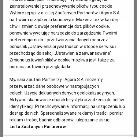
zainstalowanie i przechowywanie plików typu cookie
KUCHNIA MEKSYKAŃSKA
DOMOWE PRZETWORY
WYBORCZA TV I VOD
BIQDATA
GLIWICE
Wyborczej sp. z o. o. jej Zaufanych Partnerów i Agora S.A.
na Twoim urządzeniu końcowym. Możesz też w każdej
chwili zmienić swoje preferencje dot. plików cookie,
SOST, DIPY I INNE DODATKI
GORZÓW WIELKOPOLSKI
KUCHNIA INDYJSKA
TYLKO ZDROWIE
JUTRONAUCI
Letnia tarta z młodymi buraczkami i serem
ponownie wywołując narzędzie do zarządzania Twoimi
preferencjami dot. przetwarzania danych poprzez
KSIĄŻKI. MAGAZYN DO CZYTANIA
KUCHNIA HISZPAŃSKA
ARCHIWUM
KALISZ
odnośnik „Ustawienia prywatności” w stopce serwisu i
MATERIAŁ PROMOCYJNY
przechodząc do sekcji „Ustawienia zaawansowane”.
Zmiana ustawień plików cookie możliwa jest także za
KUCHNIA NIEMIECKA
NASZA EUROPA
INNE SERWISY
KATOWICE
pomocą ustawień przeglądarki.
My, nasi Zaufani Partnerzy i Agora S.A. możemy
SŁÓWKA. MAGAZYN O JĘZYKU
GAZETA.PL
KIELCE
przetwarzać dane osobowe w następujących
celach:
Użycie dokładnych danych geolokalizacyjnych.
Aktywne skanowanie charakterystyki urządzenia do celów
KOSZALIN
TOK FM
identyfikacji. Przechowywanie informacji na urządzeniu lub
dostęp do nich. Spersonalizowane reklamy i treści, pomiar
reklam i treści, badnie odbiorców i ulepszanie usług.
SPORT.PL
KRAKÓW
Lista Zaufanych Partnerów