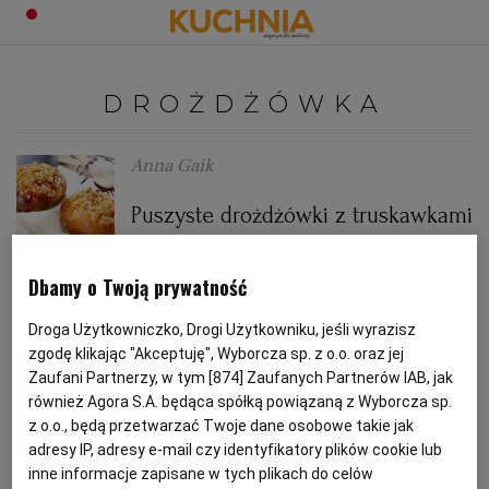
PRZEPISY
DROŻDŻÓWKA
Zaloguj się
ŚNIADANIA
OKAZJE
Anna Gaik
Puszyste drożdżówki z truskawkami
KUCHNIE ŚWIATA
HALLOWEEN
OBIADY
i kruszonką
BOŻE NARODZENIE
DANIA SEZONOWE
KUCHNIA WŁOSKA
KOLACJE
Dbamy o Twoją prywatność
CIASTO DROŻDŻOWE
DESERY
DROŻDŻÓWKA
POLSKA KUCHNIA
Droga Użytkowniczko, Drogi Użytkowniku, jeśli wyrazisz
KUCHNIA BRYTYJSKA
KARNAWAŁ
PORADY
DESERY
zgodę klikając "Akceptuję", Wyborcza sp. z o.o. oraz jej
Magazyn Kuchnia
Zaufani Partnerzy, w tym [
874
] Zaufanych Partnerów IAB, jak
również Agora S.A. będąca spółką powiązaną z Wyborcza sp.
KUCHNIA AFRYKAŃSKA
SZKOŁA GOTOWANIA
ZDROWA DIETA
WIELKANOC
ZUPY
Drożdżówki ze śliwkami z
z o.o., będą przetwarzać Twoje dane osobowe takie jak
kruszonką
adresy IP, adresy e-mail czy identyfikatory plików cookie lub
inne informacje zapisane w tych plikach do celów
KUCHNIA JAPOŃSKA
DO POCZYTANIA
WALENTYNKI
PORADY
CIASTA
DIETA