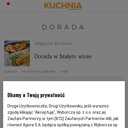
PRZEPISY
DORADA
Zaloguj się
ŚNIADANIA
OKAZJE
Magazyn Kuchnia
Dorada w białym winie
KUCHNIE ŚWIATA
HALLOWEEN
OBIADY
DORADA
PRZEPISY KULINARNE
RYBY
BOŻE NARODZENIE
DANIA SEZONOWE
KUCHNIA WŁOSKA
KOLACJE
Anna Gaik
KUCHNIA BRYTYJSKA
KARNAWAŁ
PORADY
DESERY
Dbamy o Twoją prywatność
Dorada z grilla
Droga Użytkowniczko, Drogi Użytkowniku, jeśli wyrazisz
KUCHNIA AFRYKAŃSKA
SZKOŁA GOTOWANIA
ZDROWA DIETA
WIELKANOC
ZUPY
zgodę klikając "Akceptuję", Wyborcza sp. z o.o. oraz jej
DORADA
GRILL
KUCHNIA CHORWACKA
PRZEPISY KULINARNE
Zaufani Partnerzy, w tym [
872
] Zaufanych Partnerów IAB, jak
KUCHNIA JAPOŃSKA
DO POCZYTANIA
WALENTYNKI
PORADY
CIASTA
DIETA
również Agora S.A. będąca spółką powiązaną z Wyborcza sp.