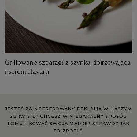
RZESZÓW
SOSNOWIEC
SZCZECIN
Grillowane szparagi z szynką dojrzewającą
i serem Havarti
TORUŃ
TRÓJMIASTO
WAŁBRZYCH
JESTEŚ ZAINTERESOWANY REKLAMĄ W NASZYM
SERWISIE? CHCESZ W NIEBANALNY SPOSÓB
KOMUNIKOWAĆ SWOJĄ MARKĘ? SPRAWDŹ JAK
WARSZAWA
TO ZROBIĆ.