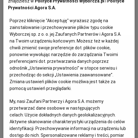
znajdziesz w
Polityce Prywatności Wyborcza.pl
i
Polityce
Prywatności Agora S.A.
KUCHNIA MEKSYKAŃSKA
DOMOWE PRZETWORY
WYBORCZA TV I VOD
BIQDATA
GLIWICE
DANIA OBIADOWE
DORADA
MAŁŻE
OWOCE MORZA
Poprzez kliknięcie "Akceptuję" wyrażasz zgodę na
zainstalowanie i przechowywanie plików typu cookie
SOST, DIPY I INNE DODATKI
GORZÓW WIELKOPOLSKI
KUCHNIA INDYJSKA
TYLKO ZDROWIE
JUTRONAUCI
MATERIAŁ PROMOCYJNY
Wyborczej sp. z o. o. jej Zaufanych Partnerów i Agora S.A.
na Twoim urządzeniu końcowym. Możesz też w każdej
KSIĄŻKI. MAGAZYN DO CZYTANIA
KUCHNIA HISZPAŃSKA
ARCHIWUM
KALISZ
chwili zmienić swoje preferencje dot. plików cookie,
ponownie wywołując narzędzie do zarządzania Twoimi
preferencjami dot. przetwarzania danych poprzez
KUCHNIA NIEMIECKA
NASZA EUROPA
INNE SERWISY
KATOWICE
odnośnik „Ustawienia prywatności” w stopce serwisu i
przechodząc do sekcji „Ustawienia zaawansowane”.
Zmiana ustawień plików cookie możliwa jest także za
SŁÓWKA. MAGAZYN O JĘZYKU
GAZETA.PL
KIELCE
pomocą ustawień przeglądarki.
My, nasi Zaufani Partnerzy i Agora S.A. możemy
KOSZALIN
TOK FM
przetwarzać dane osobowe w następujących
celach:
Użycie dokładnych danych geolokalizacyjnych.
SPORT.PL
KRAKÓW
Aktywne skanowanie charakterystyki urządzenia do celów
identyfikacji. Przechowywanie informacji na urządzeniu lub
dostęp do nich. Spersonalizowane reklamy i treści, pomiar