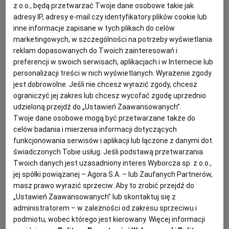
z o.o., będą przetwarzać Twoje dane osobowe takie jak
Anna Gaik
adresy IP, adresy e-mail czy identyfikatory plików cookie lub
PODRÓŻE KULINARNE
DOMOWE PRZYJĘCIE
KUCHNIA CHIŃSKA
NASZE SERWISY
FIT PRZEPISY
NAPOJE
ZAKUPY
Dorada pieczona
inne informacje zapisane w tych plikach do celów
marketingowych, w szczególności na potrzeby wyświetlania
reklam dopasowanych do Twoich zainteresowań i
HISTORIE KULINARNE
SPRZĘT KUCHENNY
SERWISY LOKALNE
KUCHNIA TAJSKA
SAŁATKI
WEGE
GRILL
DORADA
OBIAD
PRZEPISY KULINARNE
RYBY
preferencji w swoich serwisach, aplikacjach i w Internecie lub
personalizacji treści w nich wyświetlanych. Wyrażenie zgody
jest dobrowolne. Jeśli nie chcesz wyrazić zgody, chcesz
Ewa Olejniczak
FELIETONY KULINARNE
KUCHNIA GRECKA
WYBORCZA.PL
MAKARONY
BIAŁYSTOK
WEGAN
ograniczyć jej zakres lub chcesz wycofać zgodę uprzednio
udzieloną przejdź do „Ustawień Zaawansowanych”.
Filet z dorady z mieszanymi
Twoje dane osobowe mogą być przetwarzane także do
KUCHNIA PORTUGALSKA
KSIĄŻKI KULINARNE
BIELSKO-BIAŁA
BEZ GLUTENU
MAGAZYNY
DRÓB
ziołami i limonką. Cisowianka.
celów badania i mierzenia informacji dotyczących
Gotujmy zdrowy - mniej soli
funkcjonowania serwisów i aplikacji lub łączone z danymi dot.
KUCHNIA FRANCUSKA
WYBORCZA CLASSIC
DUŻY FORMAT
SZEF KUCHNI
BYDGOSZCZ
MIĘSA
świadczonych Tobie usług. Jeśli podstawą przetwarzania
Twoich danych jest uzasadniony interes Wyborcza sp. z o.o.,
CISOWIANKA
DORADA
GOTUJMY ZDROWO
jej spółki powiązanej – Agora S.A. – lub Zaufanych Partnerów,
KUCHNIA AMERYKAŃSKA
WOLNA SOBOTA
WYBORCZA.BIZ
CZĘSTOCHOWA
RYBY
masz prawo wyrazić sprzeciw. Aby to zrobić przejdź do
Magazyn Kuchnia
„Ustawień Zaawansowanych” lub skontaktuj się z
administratorem – w zależności od zakresu sprzeciwu i
WYSOKIE OBCASY
KUCHNIA POLSKA
ALE HISTORIA
PRZEKĄSKI
ELBLĄG
Ryby i owoce morza na ostro
podmiotu, wobec którego jest kierowany. Więcej informacji