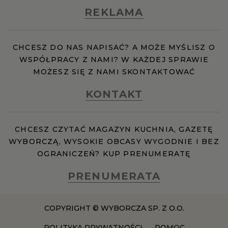
REKLAMA
WROCŁAW
ZAKOPANE
CHCESZ DO NAS NAPISAĆ? A MOŻE MYŚLISZ O
WSPÓŁPRACY Z NAMI? W KAŻDEJ SPRAWIE
MOŻESZ SIĘ Z NAMI SKONTAKTOWAĆ
ZIELONA GÓRA
KONTAKT
CHCESZ CZYTAĆ MAGAZYN KUCHNIA, GAZETĘ
WYBORCZĄ, WYSOKIE OBCASY WYGODNIE I BEZ
OGRANICZEŃ? KUP PRENUMERATĘ
PRENUMERATA
COPYRIGHT © WYBORCZA SP. Z O.O.
POLITYKA PRYWATNOŚCI
POMOC