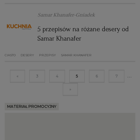
Samar Khanafer-Gniadek
5 przepisów na różane desery od
Samar Khanafer
CIASTO
DESERY
PRZEPISY
SAMAR KHANAFER
...
«
3
4
5
6
7
»
MATERIAŁ PROMOCYJNY