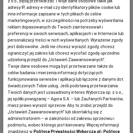
z o.o., będą przetwarzać Twoje dane osobowe takie jak
adresy IP, adresy e-mail czy identyfikatory plików cookie lub
KUCHNIA MEKSYKAŃSKA
DOMOWE PRZETWORY
WYBORCZA TV I VOD
BIQDATA
GLIWICE
inne informacje zapisane w tych plikach do celów
Magazyn Kuchnia
marketingowych, w szczególności na potrzeby wyświetlania
SOST, DIPY I INNE DODATKI
GORZÓW WIELKOPOLSKI
KUCHNIA INDYJSKA
TYLKO ZDROWIE
JUTRONAUCI
reklam dopasowanych do Twoich zainteresowań i
Cukinia w 12 odsłonach
preferencji w swoich serwisach, aplikacjach i w Internecie lub
personalizacji treści w nich wyświetlanych. Wyrażenie zgody
CHŁODNIK
KSIĄŻKI. MAGAZYN DO CZYTANIA
CUKINIA
KUCHNIA HISZPAŃSKA
DANIA SEZONOWE
ARCHIWUM
KALISZ
LODY
jest dobrowolne. Jeśli nie chcesz wyrazić zgody, chcesz
ograniczyć jej zakres lub chcesz wycofać zgodę uprzednio
udzieloną przejdź do „Ustawień Zaawansowanych”.
Magazyn Kuchnia
KUCHNIA NIEMIECKA
NASZA EUROPA
INNE SERWISY
KATOWICE
Twoje dane osobowe mogą być przetwarzane także do
celów badania i mierzenia informacji dotyczących
Truskawki w roli głównej - 6
funkcjonowania serwisów i aplikacji lub łączone z danymi dot.
SŁÓWKA. MAGAZYN O JĘZYKU
GAZETA.PL
KIELCE
pomysłów na pyszne sezonowe
świadczonych Tobie usług. Jeśli podstawą przetwarzania
desery
Twoich danych jest uzasadniony interes Wyborcza sp. z o.o.,
jej spółki powiązanej – Agora S.A. – lub Zaufanych Partnerów,
KOSZALIN
TOK FM
masz prawo wyrazić sprzeciw. Aby to zrobić przejdź do
BABECZKI
DANIA SEZONOWE
DESERY
PRZEPISY NA LATO
„Ustawień Zaawansowanych” lub skontaktuj się z
SPORT.PL
KRAKÓW
administratorem – w zależności od zakresu sprzeciwu i
Plate of Joy
podmiotu, wobec którego jest kierowany. Więcej informacji
znajdziesz w
Polityce Prywatności Wyborcza.pl
i
Polityce