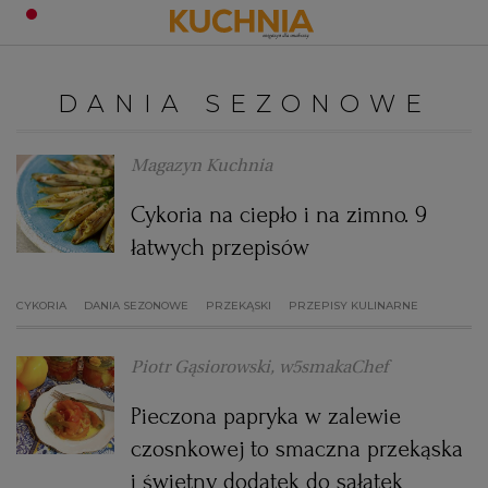
PRZEPISY
DANIA SEZONOWE
Zaloguj się
ŚNIADANIA
OKAZJE
Magazyn Kuchnia
Cykoria na ciepło i na zimno. 9
KUCHNIE ŚWIATA
HALLOWEEN
OBIADY
łatwych przepisów
BOŻE NARODZENIE
DANIA SEZONOWE
KUCHNIA WŁOSKA
KOLACJE
CYKORIA
DANIA SEZONOWE
PRZEKĄSKI
PRZEPISY KULINARNE
KUCHNIA BRYTYJSKA
KARNAWAŁ
PORADY
DESERY
Piotr Gąsiorowski, w5smakaChef
KUCHNIA AFRYKAŃSKA
SZKOŁA GOTOWANIA
ZDROWA DIETA
WIELKANOC
ZUPY
Pieczona papryka w zalewie
czosnkowej to smaczna przekąska
KUCHNIA JAPOŃSKA
DO POCZYTANIA
WALENTYNKI
PORADY
CIASTA
DIETA
i świetny dodatek do sałatek