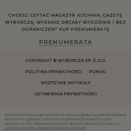
CHCESZ CZYTAĆ MAGAZYN KUCHNIA, GAZETĘ
WYBORCZĄ, WYSOKIE OBCASY WYGODNIE I BEZ
OGRANICZEŃ? KUP PRENUMERATĘ
PRENUMERATA
COPYRIGHT © WYBORCZA SP. Z O.O.
POLITYKA PRYWATNOŚCI
POMOC
WSZYSTKIE ARTYKUŁY
USTAWIENIA PRYWATNOŚCI
Właściciel niniejszego serwisu nie wyraża zgody na zwielokrotnianie
ani inne korzystanie z utworów rozpowszechnionych w tym
serwisie, w celu eksploracji tekstów i danych. Więcej informacji w
zastrzeżeniu dot. eksploracji tekstów i danych
.