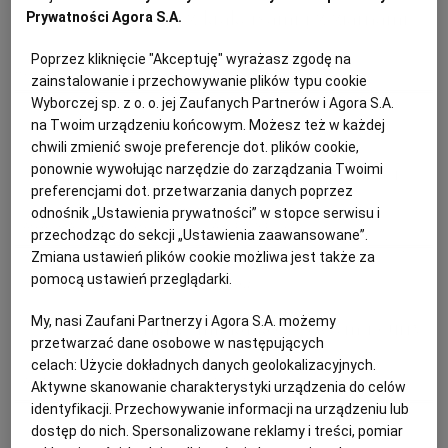
PUBLIO.PL
LUBLIN
Sałatka z krakersami i z ziarnami
Prywatności Agora S.A.
Poprzez kliknięcie "Akceptuję" wyrażasz zgodę na
KULTURALNYSKLEP.PL
ŁÓDŹ
AWOKADO
DANIA SEZONOWE
KOLACJA
OBIAD
zainstalowanie i przechowywanie plików typu cookie
Wyborczej sp. z o. o. jej Zaufanych Partnerów i Agora S.A.
na Twoim urządzeniu końcowym. Możesz też w każdej
Magazyn Kuchnia
OLSZTYN
DZIECKO
chwili zmienić swoje preferencje dot. plików cookie,
6 potraw z dynią w roli głównej
ponownie wywołując narzędzie do zarządzania Twoimi
ZDROWIE
OPOLE
preferencjami dot. przetwarzania danych poprzez
odnośnik „Ustawienia prywatności” w stopce serwisu i
DANIA OBIADOWE
DYNIA
KOLACJA
PRZEPISY
przechodząc do sekcji „Ustawienia zaawansowane”.
POGODA
PŁOCK
Zmiana ustawień plików cookie możliwa jest także za
pomocą ustawień przeglądarki.
Magazyn Kuchnia
PODRÓŻE
POZNAŃ
My, nasi Zaufani Partnerzy i Agora S.A. możemy
Dynia w mleku kokosowym i curry
przetwarzać dane osobowe w następujących
celach:
Użycie dokładnych danych geolokalizacyjnych.
RADOM
WIDEO
DANIA OBIADOWE
DYNIA
KOLACJA
PRZEPISY
Aktywne skanowanie charakterystyki urządzenia do celów
identyfikacji. Przechowywanie informacji na urządzeniu lub
dostęp do nich. Spersonalizowane reklamy i treści, pomiar
RYBNIK
FORUM
Magazyn Kuchnia