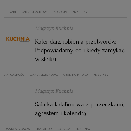
WROCŁAW
BURAKI
DANIA SEZONOWE
KOLACJA
PRZEPISY
ZAKOPANE
Magazyn Kuchnia
Kalendarz robienia przetworów.
ZIELONA GÓRA
Podpowiadamy, co i kiedy zamykać
w słoiku
AKTUALNOŚCI
DANIA SEZONOWE
KROK PO KROKU
PRZEPISY
Magazyn Kuchnia
Sałatka kalafiorowa z porzeczkami,
agrestem i kolendrą
DANIA SEZONOWE
KALAFIOR
KOLACJA
PRZEPISY