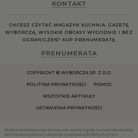
KONTAKT
CHCESZ CZYTAĆ MAGAZYN KUCHNIA, GAZETĘ
WYBORCZĄ, WYSOKIE OBCASY WYGODNIE I BEZ
OGRANICZEŃ? KUP PRENUMERATĘ
PRENUMERATA
COPYRIGHT © WYBORCZA SP. Z O.O.
POLITYKA PRYWATNOŚCI
POMOC
WSZYSTKIE ARTYKUŁY
USTAWIENIA PRYWATNOŚCI
Właściciel niniejszego serwisu nie wyraża zgody na zwielokrotnianie
ani inne korzystanie z utworów rozpowszechnionych w tym