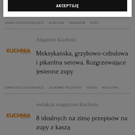
jeść rozgrzewające obiady
AKCEPTUJĘ
RZESZÓW
DANIA ROZGRZEWAJĄCE
KURCZAK
MAKARON
ZUPA
SOSNOWIEC
Magazyn Kuchnia
SZCZECIN
Meksykańska, grzybowo-cebulowa
i pikantna serowa. Rozgrzewające
TORUŃ
jesienne zupy
DANIA ROZGRZEWAJĄCE
JESIENNE PRZEPISY
TRÓJMIASTO
JESIEŃ
MAGAZYN
redakcja magazynu Kuchnia
WAŁBRZYCH
8 idealnych na zimę przepisów na
WARSZAWA
zupy z kaszą