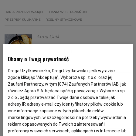
DANIA ROZGRZEWAJĄCE
DANIA WEGETARIAŃSKIE
PODRÓŻE KULINARNE
DOMOWE PRZYJĘCIE
KUCHNIA CHIŃSKA
NASZE SERWISY
FIT PRZEPISY
NAPOJE
ZAKUPY
PRZEPISY KULINARNE
ROŚLINY STRĄCZKOWE
HISTORIE KULINARNE
SPRZĘT KUCHENNY
SERWISY LOKALNE
KUCHNIA TAJSKA
SAŁATKI
WEGE
GRILL
Anna Gaik
Szybki krupnik
FELIETONY KULINARNE
KUCHNIA GRECKA
WYBORCZA.PL
MAKARONY
BIAŁYSTOK
WEGAN
Dbamy o Twoją prywatność
KASZA
KRUPNIK
KUCHNIA POLSKA
PRZEPISY KULINARNE
KUCHNIA PORTUGALSKA
KSIĄŻKI KULINARNE
BIELSKO-BIAŁA
BEZ GLUTENU
MAGAZYNY
DRÓB
Droga Użytkowniczko, Drogi Użytkowniku, jeśli wyrazisz
zgodę klikając "Akceptuję", Wyborcza sp. z o.o. oraz jej
Anna Gaik
Zaufani Partnerzy, w tym [
874
] Zaufanych Partnerów IAB, jak
KUCHNIA FRANCUSKA
WYBORCZA CLASSIC
DUŻY FORMAT
SZEF KUCHNI
BYDGOSZCZ
MIĘSA
również Agora S.A. będąca spółką powiązaną z Wyborcza sp.
Bogracz - jednogarnkowa zupa
z o.o., będą przetwarzać Twoje dane osobowe takie jak
adresy IP, adresy e-mail czy identyfikatory plików cookie lub
gulaszowa
KUCHNIA AMERYKAŃSKA
WOLNA SOBOTA
WYBORCZA.BIZ
CZĘSTOCHOWA
RYBY
inne informacje zapisane w tych plikach do celów
marketingowych, w szczególności na potrzeby wyświetlania
GULASZ
KUCHNIA WĘGIERSKA
PAPRYKA
PRZEPISY KULINARNE
reklam dopasowanych do Twoich zainteresowań i
WYSOKIE OBCASY
KUCHNIA POLSKA
ALE HISTORIA
PRZEKĄSKI
ELBLĄG
preferencji w swoich serwisach, aplikacjach i w Internecie lub