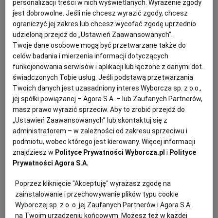
personalizacji treści w nich wyświetlanych. Wyrażenie zgody
Anna Gaik
jest dobrowolne. Jeśli nie chcesz wyrazić zgody, chcesz
KUCHNIA MEKSYKAŃSKA
DOMOWE PRZETWORY
WYBORCZA TV I VOD
BIQDATA
GLIWICE
ograniczyć jej zakres lub chcesz wycofać zgodę uprzednio
Barszcz czerwony z ziemniakami
udzieloną przejdź do „Ustawień Zaawansowanych”.
SOST, DIPY I INNE DODATKI
GORZÓW WIELKOPOLSKI
KUCHNIA INDYJSKA
TYLKO ZDROWIE
JUTRONAUCI
Twoje dane osobowe mogą być przetwarzane także do
BARSZCZ
BURAKI
DANIA ROZGRZEWAJĄCE
PRZEPISY KULINARNE
celów badania i mierzenia informacji dotyczących
funkcjonowania serwisów i aplikacji lub łączone z danymi dot.
KSIĄŻKI. MAGAZYN DO CZYTANIA
KUCHNIA HISZPAŃSKA
ARCHIWUM
KALISZ
świadczonych Tobie usług. Jeśli podstawą przetwarzania
Magazyn Kuchnia
Twoich danych jest uzasadniony interes Wyborcza sp. z o.o.,
jej spółki powiązanej – Agora S.A. – lub Zaufanych Partnerów,
Gotujemy na przednówku
KUCHNIA NIEMIECKA
NASZA EUROPA
INNE SERWISY
KATOWICE
masz prawo wyrazić sprzeciw. Aby to zrobić przejdź do
„Ustawień Zaawansowanych” lub skontaktuj się z
DANIA ROZGRZEWAJĄCE
DANIA WEGETARIAŃSKIE
administratorem – w zależności od zakresu sprzeciwu i
SŁÓWKA. MAGAZYN O JĘZYKU
GAZETA.PL
KIELCE
podmiotu, wobec którego jest kierowany. Więcej informacji
PRZEPISY KULINARNE
ZIEMNIAKI
znajdziesz w
Polityce Prywatności Wyborcza.pl
i
Polityce
KOSZALIN
TOK FM
Prywatności Agora S.A.
Anna Gaik
Poprzez kliknięcie "Akceptuję" wyrażasz zgodę na
Krupnik z ryżem
SPORT.PL
KRAKÓW
zainstalowanie i przechowywanie plików typu cookie
Wyborczej sp. z o. o. jej Zaufanych Partnerów i Agora S.A.
na Twoim urządzeniu końcowym. Możesz też w każdej
BEZ GLUTENU
DANIA ROZGRZEWAJĄCE
DRÓB
KOLACJA