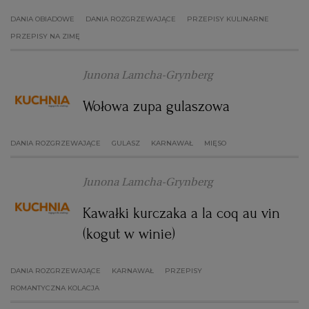
WROCŁAW
DANIA OBIADOWE
DANIA ROZGRZEWAJĄCE
PRZEPISY KULINARNE
PRZEPISY NA ZIMĘ
ZAKOPANE
Junona Lamcha-Grynberg
ZIELONA GÓRA
Wołowa zupa gulaszowa
DANIA ROZGRZEWAJĄCE
GULASZ
KARNAWAŁ
MIĘSO
Junona Lamcha-Grynberg
Kawałki kurczaka a la coq au vin
(kogut w winie)
DANIA ROZGRZEWAJĄCE
KARNAWAŁ
PRZEPISY
ROMANTYCZNA KOLACJA