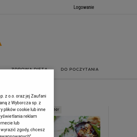
Logowanie
ZDROWA DIETA
DO POCZYTANIA
 z o.o. oraz jej Zaufani
zaną z Wyborcza sp. z
y plików cookie lub inne
MATERIAŁ PROMOCYJNY
yświetlania reklam
rnecie lub
z wyrazić zgody, chcesz
Zaawansowanych”.