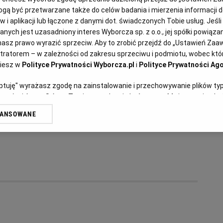
ą być przetwarzane także do celów badania i mierzenia informacji 
 i aplikacji lub łączone z danymi dot. świadczonych Tobie usług. Jeśl
ych jest uzasadniony interes Wyborcza sp. z o.o., jej spółki powiązane
Aurelia Grzywacz, dietetyk
asz prawo wyrazić sprzeciw. Aby to zrobić przejdź do „Ustawień Za
Kanapka z meksykańską
stratorem – w zależności od zakresu sprzeciwu i podmiotu, wobec któr
ziesz w
Polityce Prywatności Wyborcza.pl
i
Polityce Prywatności Ago
pastą z fasoli
eptuję" wyrażasz zgodę na zainstalowanie i przechowywanie plików ty
artnerów i Agora S.A. na Twoim urządzeniu końcowym. Możesz też w każ
FASOLA
JALAPE?O
KANAPKI
KUCHNIA MEKSYKAŃSKA
plików cookie, ponownie wywołując narzędzie do zarządzania Twoimi p
WANSOWANE
oprzez odnośnik „Ustawienia prywatności” w stopce serwisu i przecho
ne”. Zmiana ustawień plików cookie możliwa jest także za pomocą us
erzy i Agora S.A. możemy przetwarzać dane osobowe w następujących
kalizacyjnych. Aktywne skanowanie charakterystyki urządzenia do cel
ji na urządzeniu lub dostęp do nich. Spersonalizowane reklamy i treśc
 i ulepszanie usług.
Lista Zaufanych Partnerów