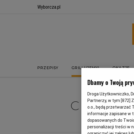
Wyborcza.pl
PRZEPISY
GRILLUJEMY!
OKAZJE
Dbamy o Twoją pry
Droga Użytkowniczko, Dro
CZE
Partnerzy, w tym [
872
] 
o.o., będą przetwarzać T
informacje zapisane w t
FA
dopasowanych do Twoich 
personalizacji treści w
ograniczyć jej zakres 