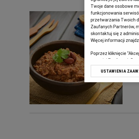
Twoje dane osobowe mog
funkcjonowania serwisów
przetwarzania Twoich dan
Zaufanych Partnerów, m
skontaktuj się z admini
Więcej informacji znajd
Poprzez kliknięcie "Akc
z o. o. jej Zaufanych P
swoje preferencje dot. 
USTAWIENIA ZAA
przetwarzania danych p
„Ustawienia zaawansowa
My, nasi Zaufani Partn
dokładnych danych geolo
Przechowywanie informac
treści, badnie odbiorców