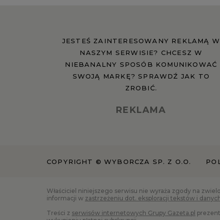
JESTEŚ ZAINTERESOWANY REKLAMĄ W
NASZYM SERWISIE? CHCESZ W
NIEBANALNY SPOSÓB KOMUNIKOWAĆ
SWOJĄ MARKĘ? SPRAWDŹ JAK TO
ZROBIĆ.
REKLAMA
COPYRIGHT © WYBORCZA SP. Z O.O.
PO
Właściciel niniejszego serwisu nie wyraża zgody na zwiel
informacji w
zastrzeżeniu dot. eksploracji tekstów i danyc
Treści z
serwisów internetowych Grupy Gazeta.pl
prezent