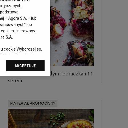
dotyczących
i podstawą
j – Agora S.A. – lub
awansowanych” lub
ego jest kierowany.
ra S.A.
pu cookie Wyborczej sp.
dej chwili zmienić
referencjami dot.
AKCEPTUJĘ
dząc do sekcji
Letnia tarta z młodymi buraczkami i
tawień przeglądarki.
serem
 celach:
Użycie
ów identyfikacji.
i, pomiar reklam i
MATERIAŁ PROMOCYJNY