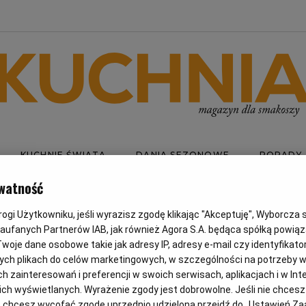
KUCHNIE ŚWIATA
DANIA SEZONOWE
PORADY
watność
gi Użytkowniku, jeśli wyrazisz zgodę klikając "Akceptuję", Wyborcza sp.
RWONA
Zaufanych Partnerów IAB, jak również Agora S.A. będąca spółką powią
woje dane osobowe takie jak adresy IP, adresy e-mail czy identyfikator
ych plikach do celów marketingowych, w szczególności na potrzeby w
SOLA
zainteresowań i preferencji w swoich serwisach, aplikacjach i w Inte
 nich wyświetlanych. Wyrażenie zgody jest dobrowolne. Jeśli nie chces
lub chcesz wycofać zgodę uprzednio udzieloną przejdź do „Ustawień 