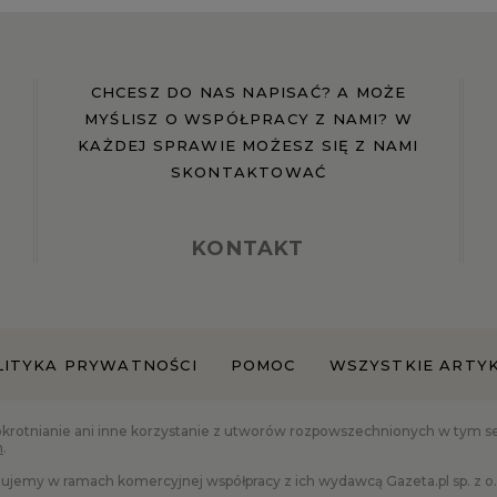
CHCESZ DO NAS NAPISAĆ? A MOŻE
MYŚLISZ O WSPÓŁPRACY Z NAMI? W
KAŻDEJ SPRAWIE MOŻESZ SIĘ Z NAMI
SKONTAKTOWAĆ
KONTAKT
LITYKA PRYWATNOŚCI
POMOC
WSZYSTKIE ARTY
okrotnianie ani inne korzystanie z utworów rozpowszechnionych w tym serw
h
.
ujemy w ramach komercyjnej współpracy z ich wydawcą Gazeta.pl sp. z o.o.