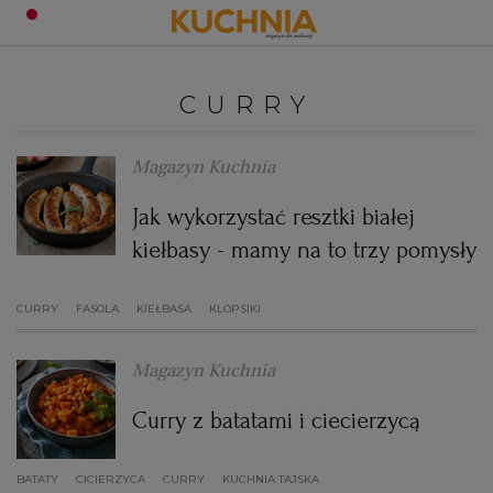
PRZEPISY
CURRY
Zaloguj się
ŚNIADANIA
OKAZJE
Magazyn Kuchnia
Jak wykorzystać resztki białej
KUCHNIE ŚWIATA
HALLOWEEN
OBIADY
kiełbasy - mamy na to trzy pomysły
BOŻE NARODZENIE
DANIA SEZONOWE
KUCHNIA WŁOSKA
KOLACJE
CURRY
FASOLA
KIEŁBASA
KLOPSIKI
KUCHNIA BRYTYJSKA
KARNAWAŁ
PORADY
DESERY
Magazyn Kuchnia
KUCHNIA AFRYKAŃSKA
SZKOŁA GOTOWANIA
ZDROWA DIETA
WIELKANOC
ZUPY
Curry z batatami i ciecierzycą
BATATY
CICIERZYCA
KUCHNIA JAPOŃSKA
CURRY
DO POCZYTANIA
WALENTYNKI
PORADY
CIASTA
DIETA
KUCHNIA TAJSKA