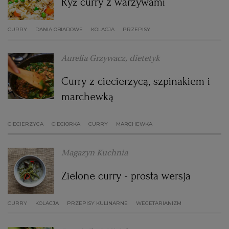
Ryż curry z warzywami
CURRY
DANIA OBIADOWE
KOLACJA
PRZEPISY
Aurelia Grzywacz, dietetyk
Curry z ciecierzycą, szpinakiem i
marchewką
CIECIERZYCA
CIECIORKA
CURRY
MARCHEWKA
Magazyn Kuchnia
Zielone curry - prosta wersja
CURRY
KOLACJA
PRZEPISY KULINARNE
WEGETARIANIZM