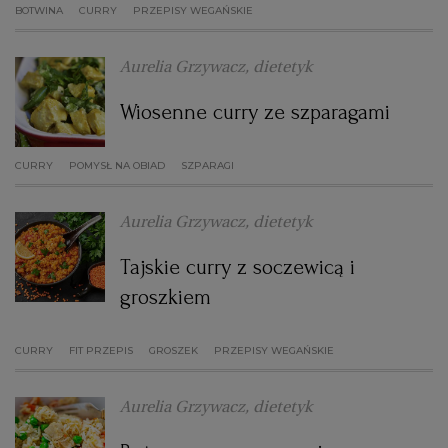
BOTWINA
CURRY
PRZEPISY WEGAŃSKIE
WROCŁAW
Aurelia Grzywacz, dietetyk
ZAKOPANE
Wiosenne curry ze szparagami
ZIELONA GÓRA
CURRY
POMYSŁ NA OBIAD
SZPARAGI
Aurelia Grzywacz, dietetyk
Tajskie curry z soczewicą i
groszkiem
CURRY
FIT PRZEPIS
GROSZEK
PRZEPISY WEGAŃSKIE
Aurelia Grzywacz, dietetyk