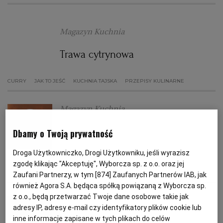
PODRÓŻE KULINARNE
DOMOWE PRZYJĘCIE
KUCHNIA CHIŃSKA
NASZE SERWISY
FIT PRZEPISY
NAPOJE
ZAKUPY
Magazyn Kuchnia
Trawa cytrynowa
HISTORIE KULINARNE
SPRZĘT KUCHENNY
SERWISY LOKALNE
KUCHNIA TAJSKA
SAŁATKI
WEGE
GRILL
CURRY
JAK TO JEŚĆ
KUCHNIA TAJSKA
PRZEPISY KULINARNE
FELIETONY KULINARNE
KUCHNIA GRECKA
WYBORCZA.PL
MAKARONY
BIAŁYSTOK
WEGAN
Magazyn Kuchnia
KUCHNIA PORTUGALSKA
KSIĄŻKI KULINARNE
BIELSKO-BIAŁA
BEZ GLUTENU
MAGAZYNY
DRÓB
Proste curry ziemniaczane z
Dbamy o Twoją prywatność
ciecierzycą
KUCHNIA FRANCUSKA
WYBORCZA CLASSIC
DUŻY FORMAT
SZEF KUCHNI
BYDGOSZCZ
MIĘSA
Droga Użytkowniczko, Drogi Użytkowniku, jeśli wyrazisz
zgodę klikając "Akceptuję", Wyborcza sp. z o.o. oraz jej
CURRY
DANIA OBIADOWE
KOLACJA
PRZEPISY KULINARNE
Zaufani Partnerzy, w tym [
874
] Zaufanych Partnerów IAB, jak
KUCHNIA AMERYKAŃSKA
WOLNA SOBOTA
WYBORCZA.BIZ
CZĘSTOCHOWA
RYBY
również Agora S.A. będąca spółką powiązaną z Wyborcza sp.
z o.o., będą przetwarzać Twoje dane osobowe takie jak
Anna Stefańska
WYSOKIE OBCASY
KUCHNIA POLSKA
ALE HISTORIA
PRZEKĄSKI
ELBLĄG
adresy IP, adresy e-mail czy identyfikatory plików cookie lub
inne informacje zapisane w tych plikach do celów