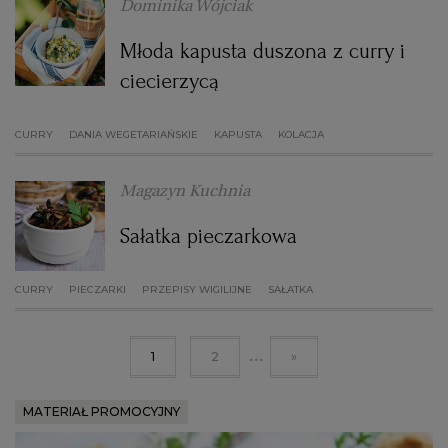
Dominika Wójciak
Młoda kapusta duszona z curry i
ciecierzycą
CURRY
DANIA WEGETARIAŃSKIE
KAPUSTA
KOLACJA
Magazyn Kuchnia
Sałatka pieczarkowa
CURRY
PIECZARKI
PRZEPISY WIGILIJNE
SAŁATKA
...
1
2
»
MATERIAŁ PROMOCYJNY