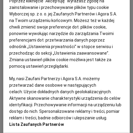
Poprzez kliknięcie "Akceptuję" wyrażasz zgodę na
PUBLIO.PL
LUBLIN
zainstalowanie i przechowywanie plików typu cookie
Anna Gaik
Wyborczej sp. z o. o. jej Zaufanych Partnerów i Agora S.A.
na Twoim urządzeniu końcowym. Możesz też w każdej
KULTURALNYSKLEP.PL
ŁÓDŹ
Kurczak w zielonym curry
chwili zmienić swoje preferencje dot. plików cookie,
ponownie wywołując narzędzie do zarządzania Twoimi
OLSZTYN
DZIECKO
CURRY
KURCZAK
PRZEPISY KULINARNE
preferencjami dot. przetwarzania danych poprzez
odnośnik „Ustawienia prywatności” w stopce serwisu i
przechodząc do sekcji „Ustawienia zaawansowane”.
Aurelia Grzywacz, dietetyk
ZDROWIE
OPOLE
Zmiana ustawień plików cookie możliwa jest także za
pomocą ustawień przeglądarki.
Chili z dorszem i mango
POGODA
PŁOCK
My, nasi Zaufani Partnerzy i Agora S.A. możemy
przetwarzać dane osobowe w następujących
DORSZ
IMBIR
KOLENDRA
MANGO
celach:
Użycie dokładnych danych geolokalizacyjnych.
PODRÓŻE
POZNAŃ
Aktywne skanowanie charakterystyki urządzenia do celów
Aurelia Grzywacz, dietetyk
identyfikacji. Przechowywanie informacji na urządzeniu lub
RADOM
WIDEO
dostęp do nich. Spersonalizowane reklamy i treści, pomiar
Pomidorowe curry z ciecierzycy
reklam i treści, badnie odbiorców i ulepszanie usług.
Lista Zaufanych Partnerów
RYBNIK
FORUM
BROKUŁ
BROKUŁY
CIECIERZYCA
MLECZKO KOKOSOWE