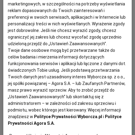
Curry z pieczoną dynią,
marketingowych, w szczególności na potrzeby wyświetlania
ciecierzycą, szpinakiem oraz
KUCHNIA MEKSYKAŃSKA
DOMOWE PRZETWORY
WYBORCZA TV I VOD
BIQDATA
GLIWICE
reklam dopasowanych do Twoich zainteresowań i
preferencji w swoich serwisach, aplikacjach i w Internecie lub
nerkowcami
personalizacji treści w nich wyświetlanych. Wyrażenie zgody
SOST, DIPY I INNE DODATKI
GORZÓW WIELKOPOLSKI
KUCHNIA INDYJSKA
TYLKO ZDROWIE
JUTRONAUCI
jest dobrowolne. Jeśli nie chcesz wyrazić zgody, chcesz
CEBULA
CIECIERZYCA
DYNIA
MLEKO KOKOSOWE
ograniczyć jej zakres lub chcesz wycofać zgodę uprzednio
udzieloną przejdź do „Ustawień Zaawansowanych”.
KSIĄŻKI. MAGAZYN DO CZYTANIA
KUCHNIA HISZPAŃSKA
ARCHIWUM
KALISZ
Twoje dane osobowe mogą być przetwarzane także do
Magazyn Kuchnia
celów badania i mierzenia informacji dotyczących
funkcjonowania serwisów i aplikacji lub łączone z danymi dot.
Kalafior z curry
KUCHNIA NIEMIECKA
NASZA EUROPA
INNE SERWISY
KATOWICE
świadczonych Tobie usług. Jeśli podstawą przetwarzania
Twoich danych jest uzasadniony interes Wyborcza sp. z o.o.,
CURRY
KALAFIOR
KOLACJA
OBIADY
SŁÓWKA. MAGAZYN O JĘZYKU
GAZETA.PL
KIELCE
jej spółki powiązanej – Agora S.A. – lub Zaufanych Partnerów,
masz prawo wyrazić sprzeciw. Aby to zrobić przejdź do
„Ustawień Zaawansowanych” lub skontaktuj się z
Anna Gaik
KOSZALIN
TOK FM
administratorem – w zależności od zakresu sprzeciwu i
podmiotu, wobec którego jest kierowany. Więcej informacji
Tajska zupa z kurczakiem
znajdziesz w
Polityce Prywatności Wyborcza.pl
i
Polityce
SPORT.PL
KRAKÓW
Prywatności Agora S.A.
CURRY
KUCHNIA TAJSKA
KURCZAK
PRZEPISY KULINARNE