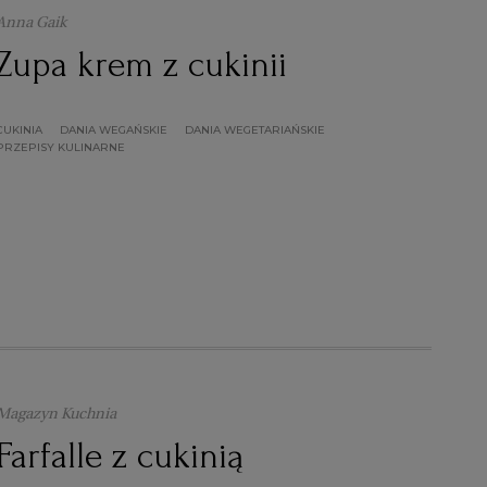
Anna Gaik
Zupa krem z cukinii
CUKINIA
DANIA WEGAŃSKIE
DANIA WEGETARIAŃSKIE
PRZEPISY KULINARNE
Magazyn Kuchnia
Farfalle z cukinią