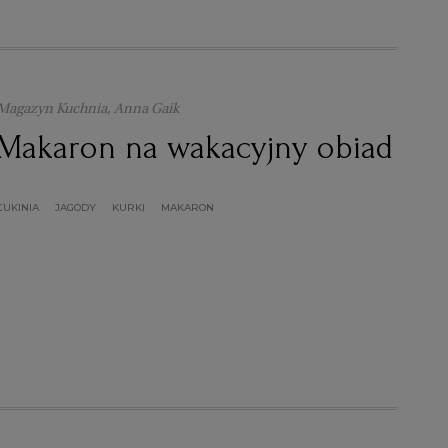
Magazyn Kuchnia, Anna Gaik
Makaron na wakacyjny obiad
CUKINIA
JAGODY
KURKI
MAKARON