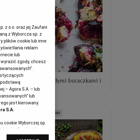
 z o.o. oraz jej Zaufani
zaną z Wyborcza sp. z
y plików cookie lub inne
yświetlania reklam
rnecie lub
z wyrazić zgody, chcesz
Zaawansowanych”.
dotyczących
Letnia tarta z młodymi buraczkami i
i podstawą
serem
j – Agora S.A. – lub
awansowanych” lub
ego jest kierowany.
ra S.A.
MATERIAŁ PROMOCYJNY
pu cookie Wyborczej sp.
dej chwili zmienić
referencjami dot.