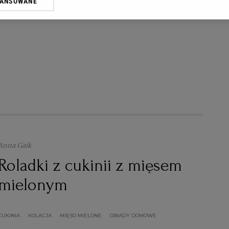
WANSOWANE
oprzez odnośnik „Ustawienia prywatności” w stopce serwisu i przecho
CUKINIA
KOLACJA
PLACKI
PLACKI Z CUKINII
ne”. Zmiana ustawień plików cookie możliwa jest także za pomocą us
erzy i Agora S.A. możemy przetwarzać dane osobowe w następujących
kalizacyjnych. Aktywne skanowanie charakterystyki urządzenia do cel
ji na urządzeniu lub dostęp do nich. Spersonalizowane reklamy i treśc
 i ulepszanie usług.
Lista Zaufanych Partnerów
Anna Gaik
Roladki z cukinii z mięsem
mielonym
CUKINIA
KOLACJA
MIĘSO MIELONE
OBIADY DOMOWE