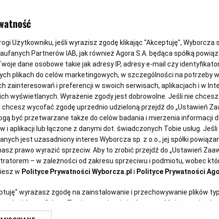
Magazyn Kuchnia
watność
Proste i szybkie leczo z
cukinią
gi Użytkowniku, jeśli wyrazisz zgodę klikając "Akceptuję", Wyborcza sp.
Zaufanych Partnerów IAB, jak również Agora S.A. będąca spółką powią
woje dane osobowe takie jak adresy IP, adresy e-mail czy identyfikator
CUKINIA
DANIA WEGETARIAŃSKIE
OBIAD
PAPRYKA
ych plikach do celów marketingowych, w szczególności na potrzeby w
zainteresowań i preferencji w swoich serwisach, aplikacjach i w Inte
 nich wyświetlanych. Wyrażenie zgody jest dobrowolne. Jeśli nie chces
lub chcesz wycofać zgodę uprzednio udzieloną przejdź do „Ustawień 
ą być przetwarzane także do celów badania i mierzenia informacji 
 i aplikacji lub łączone z danymi dot. świadczonych Tobie usług. Jeśl
ych jest uzasadniony interes Wyborcza sp. z o.o., jej spółki powiązane
asz prawo wyrazić sprzeciw. Aby to zrobić przejdź do „Ustawień Za
stratorem – w zależności od zakresu sprzeciwu i podmiotu, wobec któr
ziesz w
Polityce Prywatności Wyborcza.pl
i
Polityce Prywatności Ago
Anna Gaik
eptuję" wyrażasz zgodę na zainstalowanie i przechowywanie plików ty
Placki z cukinii
artnerów i Agora S.A. na Twoim urządzeniu końcowym. Możesz też w każ
plików cookie, ponownie wywołując narzędzie do zarządzania Twoimi p