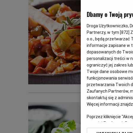
Dbamy o Twoją pry
Droga Użytkowniczko, Dro
Partnerzy, w tym [
872
] 
o.o., będą przetwarzać T
informacje zapisane w t
dopasowanych do Twoich 
personalizacji treści w
ograniczyć jej zakres 
Twoje dane osobowe mog
funkcjonowania serwisów
przetwarzania Twoich dan
Zaufanych Partnerów, m
skontaktuj się z admini
Więcej informacji znajd
Poprzez kliknięcie "Akc
z o. o. jej Zaufanych P
swoje preferencje dot. 