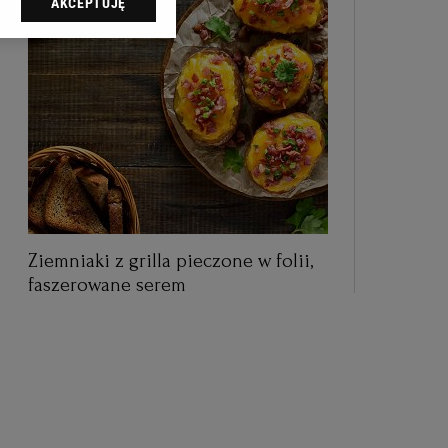
AKCEPTUJĘ
dząc do sekcji
tawień przeglądarki.
 celach:
Użycie
ów identyfikacji.
i, pomiar reklam i
Ziemniaki z grilla pieczone w folii,
faszerowane serem