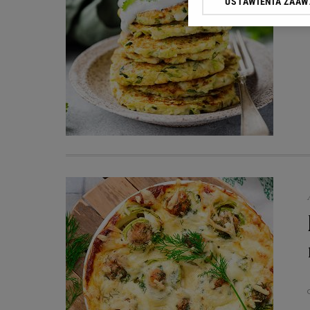
USTAWIENIA ZAA
przetwarzania danych p
„Ustawienia zaawansowa
My, nasi Zaufani Partn
dokładnych danych geolo
Przechowywanie informac
treści, badnie odbiorców