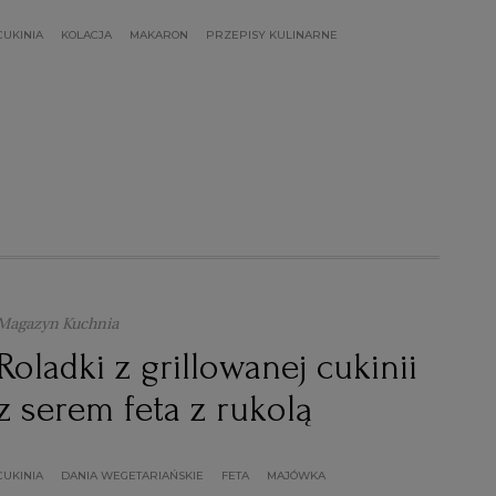
CUKINIA
KOLACJA
MAKARON
PRZEPISY KULINARNE
Magazyn Kuchnia
Roladki z grillowanej cukinii
z serem feta z rukolą
CUKINIA
DANIA WEGETARIAŃSKIE
FETA
MAJÓWKA