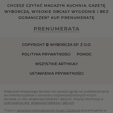
CHCESZ CZYTAĆ MAGAZYN KUCHNIA, GAZETĘ
WYBORCZĄ, WYSOKIE OBCASY WYGODNIE I BEZ
RZESZÓW
OGRANICZEŃ? KUP PRENUMERATĘ
SOSNOWIEC
PRENUMERATA
SZCZECIN
COPYRIGHT © WYBORCZA SP. Z O.O.
POLITYKA PRYWATNOŚCI
POMOC
TORUŃ
WSZYSTKIE ARTYKUŁY
USTAWIENIA PRYWATNOŚCI
TRÓJMIASTO
WAŁBRZYCH
Właściciel niniejszego serwisu nie wyraża zgody na zwielokrotnianie
ani inne korzystanie z utworów rozpowszechnionych w tym
serwisie, w celu eksploracji tekstów i danych. Więcej informacji w
zastrzeżeniu dot. eksploracji tekstów i danych
.
WARSZAWA
Treści z
serwisów internetowych Grupy Gazeta.pl
prezentujemy w