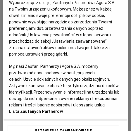
Wyborczej sp. z o. o. jej Zaufanych Partnerów i Agora S.A.
KUCHNIA MEKSYKAŃSKA
DOMOWE PRZETWORY
WYBORCZA TV I VOD
BIQDATA
GLIWICE
na Twoim urządzeniu końcowym. Możesz też w każdej
chwili zmienić swoje preferencje dot. plików cookie,
ponownie wywołując narzędzie do zarządzania Twoimi
SOST, DIPY I INNE DODATKI
GORZÓW WIELKOPOLSKI
KUCHNIA INDYJSKA
TYLKO ZDROWIE
JUTRONAUCI
preferencjami dot. przetwarzania danych poprzez
odnośnik „Ustawienia prywatności” w stopce serwisu i
przechodząc do sekcji „Ustawienia zaawansowane”.
KSIĄŻKI. MAGAZYN DO CZYTANIA
KUCHNIA HISZPAŃSKA
ARCHIWUM
KALISZ
Zmiana ustawień plików cookie możliwa jest także za
pomocą ustawień przeglądarki.
KUCHNIA NIEMIECKA
NASZA EUROPA
INNE SERWISY
KATOWICE
My, nasi Zaufani Partnerzy i Agora S.A. możemy
przetwarzać dane osobowe w następujących
celach:
Użycie dokładnych danych geolokalizacyjnych.
SŁÓWKA. MAGAZYN O JĘZYKU
GAZETA.PL
KIELCE
Aktywne skanowanie charakterystyki urządzenia do celów
identyfikacji. Przechowywanie informacji na urządzeniu lub
KOSZALIN
TOK FM
dostęp do nich. Spersonalizowane reklamy i treści, pomiar
reklam i treści, badnie odbiorców i ulepszanie usług.
Lista Zaufanych Partnerów
SPORT.PL
KRAKÓW
Grillowane szparagi z szynką dojrzewającą
USTAWIENIA ZAAWANSOWANE