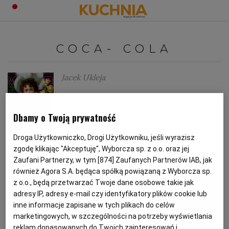
PRZEPISY
COCA- COLA
Zaloguj się
ŚNIADANIA
OKAZJE
Jacek Ukleja
Historia Coca Coli
KUCHNIE ŚWIATA
HALLOWEEN
OBIADY
Dbamy o Twoją prywatność
COCA- COLA
PEPSI
BOŻE NARODZENIE
DANIA SEZONOWE
KUCHNIA WŁOSKA
KOLACJE
Droga Użytkowniczko, Drogi Użytkowniku, jeśli wyrazisz
zgodę klikając "Akceptuję", Wyborcza sp. z o.o. oraz jej
MATERIAŁ PROMOCYJNY
Zaufani Partnerzy, w tym [
874
] Zaufanych Partnerów IAB, jak
KUCHNIA BRYTYJSKA
KARNAWAŁ
PORADY
DESERY
również Agora S.A. będąca spółką powiązaną z Wyborcza sp.
z o.o., będą przetwarzać Twoje dane osobowe takie jak
KUCHNIA AFRYKAŃSKA
SZKOŁA GOTOWANIA
ZDROWA DIETA
WIELKANOC
ZUPY
adresy IP, adresy e-mail czy identyfikatory plików cookie lub
inne informacje zapisane w tych plikach do celów
marketingowych, w szczególności na potrzeby wyświetlania
KUCHNIA JAPOŃSKA
DO POCZYTANIA
WALENTYNKI
PORADY
CIASTA
DIETA
reklam dopasowanych do Twoich zainteresowań i