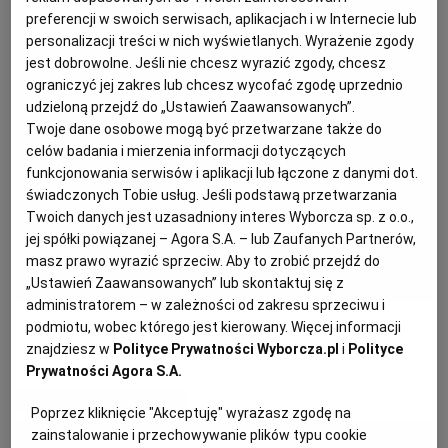
preferencji w swoich serwisach, aplikacjach i w Internecie lub
personalizacji treści w nich wyświetlanych. Wyrażenie zgody
PODRÓŻE KULINARNE
DOMOWE PRZYJĘCIE
KUCHNIA CHIŃSKA
NASZE SERWISY
FIT PRZEPISY
NAPOJE
ZAKUPY
jest dobrowolne. Jeśli nie chcesz wyrazić zgody, chcesz
ograniczyć jej zakres lub chcesz wycofać zgodę uprzednio
udzieloną przejdź do „Ustawień Zaawansowanych”.
HISTORIE KULINARNE
SPRZĘT KUCHENNY
SERWISY LOKALNE
KUCHNIA TAJSKA
SAŁATKI
WEGE
GRILL
Twoje dane osobowe mogą być przetwarzane także do
celów badania i mierzenia informacji dotyczących
FELIETONY KULINARNE
KUCHNIA GRECKA
WYBORCZA.PL
MAKARONY
BIAŁYSTOK
WEGAN
funkcjonowania serwisów i aplikacji lub łączone z danymi dot.
świadczonych Tobie usług. Jeśli podstawą przetwarzania
Twoich danych jest uzasadniony interes Wyborcza sp. z o.o.,
KUCHNIA PORTUGALSKA
KSIĄŻKI KULINARNE
BIELSKO-BIAŁA
BEZ GLUTENU
MAGAZYNY
DRÓB
jej spółki powiązanej – Agora S.A. – lub Zaufanych Partnerów,
masz prawo wyrazić sprzeciw. Aby to zrobić przejdź do
„Ustawień Zaawansowanych” lub skontaktuj się z
KUCHNIA FRANCUSKA
WYBORCZA CLASSIC
DUŻY FORMAT
SZEF KUCHNI
BYDGOSZCZ
MIĘSA
administratorem – w zależności od zakresu sprzeciwu i
Letnia tarta z młodymi buraczkami i serem
podmiotu, wobec którego jest kierowany. Więcej informacji
znajdziesz w
Polityce Prywatności Wyborcza.pl
i
Polityce
KUCHNIA AMERYKAŃSKA
WOLNA SOBOTA
WYBORCZA.BIZ
CZĘSTOCHOWA
RYBY
Prywatności Agora S.A.
MATERIAŁ PROMOCYJNY
Poprzez kliknięcie "Akceptuję" wyrażasz zgodę na
WYSOKIE OBCASY
KUCHNIA POLSKA
ALE HISTORIA
PRZEKĄSKI
ELBLĄG
zainstalowanie i przechowywanie plików typu cookie