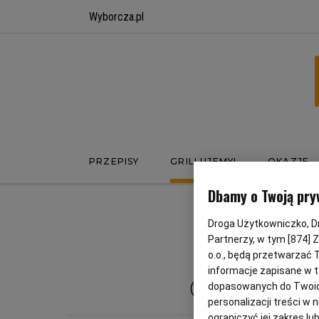
Wyborcza.pl
PRZEPISY
GRILLUJEMY!
OKAZJE
Dbamy o Twoją pry
Droga Użytkowniczko, Dro
BU
Partnerzy, w tym [
874
] 
o.o., będą przetwarzać T
informacje zapisane w t
CHI
dopasowanych do Twoich 
personalizacji treści w
ograniczyć jej zakres 