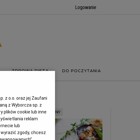
Logowanie
ZDROWA DIETA
DO POCZYTANIA
 z o.o. oraz jej Zaufani
zaną z Wyborcza sp. z
y plików cookie lub inne
MATERIAŁ PROMOCYJNY
yświetlania reklam
rnecie lub
z wyrazić zgody, chcesz
Zaawansowanych”.