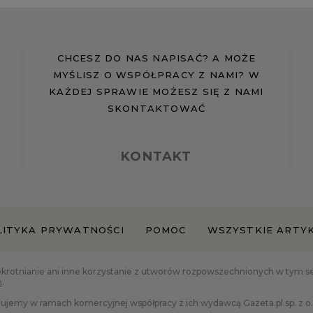
CHCESZ DO NAS NAPISAĆ? A MOŻE
MYŚLISZ O WSPÓŁPRACY Z NAMI? W
KAŻDEJ SPRAWIE MOŻESZ SIĘ Z NAMI
SKONTAKTOWAĆ
KONTAKT
LITYKA PRYWATNOŚCI
POMOC
WSZYSTKIE ARTY
okrotnianie ani inne korzystanie z utworów rozpowszechnionych w tym serw
h
.
ujemy w ramach komercyjnej współpracy z ich wydawcą Gazeta.pl sp. z o.o.