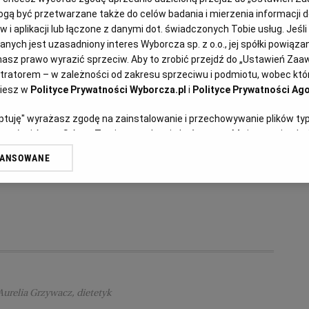
ą być przetwarzane także do celów badania i mierzenia informacji 
 i aplikacji lub łączone z danymi dot. świadczonych Tobie usług. Jeśl
ych jest uzasadniony interes Wyborcza sp. z o.o., jej spółki powiązane
Anna Gaik
asz prawo wyrazić sprzeciw. Aby to zrobić przejdź do „Ustawień Za
Butter chicken - maślany
stratorem – w zależności od zakresu sprzeciwu i podmiotu, wobec któr
ziesz w
Polityce Prywatności Wyborcza.pl
i
Polityce Prywatności Ago
kurczak
eptuję" wyrażasz zgodę na zainstalowanie i przechowywanie plików ty
artnerów i Agora S.A. na Twoim urządzeniu końcowym. Możesz też w każ
BUTTER CHICKEN
DRÓB
KOLACJA
KURCZAK
plików cookie, ponownie wywołując narzędzie do zarządzania Twoimi p
WANSOWANE
oprzez odnośnik „Ustawienia prywatności” w stopce serwisu i przecho
ne”. Zmiana ustawień plików cookie możliwa jest także za pomocą us
erzy i Agora S.A. możemy przetwarzać dane osobowe w następujących
kalizacyjnych. Aktywne skanowanie charakterystyki urządzenia do cel
ji na urządzeniu lub dostęp do nich. Spersonalizowane reklamy i treśc
 i ulepszanie usług.
Lista Zaufanych Partnerów
Aurelia Grzywacz, dietetyk