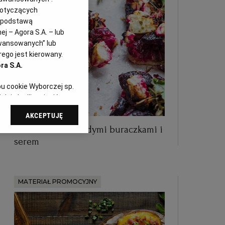
dotyczących
i podstawą
j – Agora S.A. – lub
awansowanych” lub
ego jest kierowany.
ra S.A.
pu cookie Wyborczej sp.
dej chwili zmienić
referencjami dot.
AKCEPTUJĘ
dząc do sekcji
Letnia tarta z młodymi buraczkami i
tawień przeglądarki.
serem
 celach:
Użycie
ów identyfikacji.
i, pomiar reklam i
MATERIAŁ PROMOCYJNY