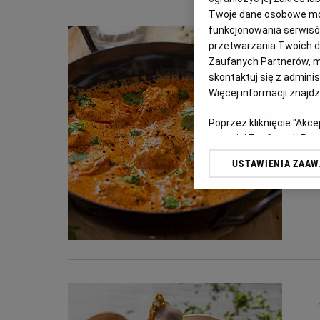
Twoje dane osobowe mog
funkcjonowania serwisów
przetwarzania Twoich dan
Zaufanych Partnerów, m
skontaktuj się z admini
Więcej informacji znajd
Poprzez kliknięcie "Akc
z o. o. jej Zaufanych P
swoje preferencje dot. 
USTAWIENIA ZAA
przetwarzania danych p
„Ustawienia zaawansowa
My, nasi Zaufani Partn
dokładnych danych geolo
Przechowywanie informac
treści, badnie odbiorców