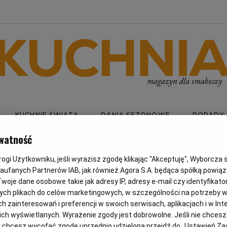
KUCHNIE ŚWIATA
DANIA SEZONOWE
PORADY
watność
gi Użytkowniku, jeśli wyrazisz zgodę klikając "Akceptuję", Wyborcza sp.
TTER
Zaufanych Partnerów IAB, jak również Agora S.A. będąca spółką powią
woje dane osobowe takie jak adresy IP, adresy e-mail czy identyfikator
ych plikach do celów marketingowych, w szczególności na potrzeby w
CKEN
zainteresowań i preferencji w swoich serwisach, aplikacjach i w Inte
 nich wyświetlanych. Wyrażenie zgody jest dobrowolne. Jeśli nie chces
lub chcesz wycofać zgodę uprzednio udzieloną przejdź do „Ustawień 