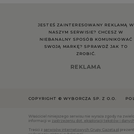
JESTEŚ ZAINTERESOWANY REKLAMĄ W
NASZYM SERWISIE? CHCESZ W
NIEBANALNY SPOSÓB KOMUNIKOWAĆ
SWOJĄ MARKĘ? SPRAWDŹ JAK TO
ZROBIĆ.
REKLAMA
COPYRIGHT © WYBORCZA SP. Z O.O.
PO
Właściciel niniejszego serwisu nie wyraża zgody na zwiel
informacji w
zastrzeżeniu dot. eksploracji tekstów i danyc
Treści z
serwisów internetowych Grupy Gazeta.pl
prezent