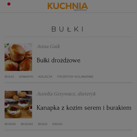
PRZEPISY
BUŁKI
Zaloguj się
ŚNIADANIA
OKAZJE
Anna Gaik
Bułki drożdżowe
KUCHNIE ŚWIATA
HALLOWEEN
OBIADY
BUŁKI
KANAPKI
KOLACJA
PRZEPISY KULINARNE
BOŻE NARODZENIE
DANIA SEZONOWE
KUCHNIA WŁOSKA
KOLACJE
Aurelia Grzywacz, dietetyk
KUCHNIA BRYTYJSKA
KARNAWAŁ
PORADY
DESERY
Kanapka z kozim serem i burakiem
KUCHNIA AFRYKAŃSKA
SZKOŁA GOTOWANIA
ZDROWA DIETA
WIELKANOC
ZUPY
BURAK
BURAKI
BUŁKI
KIEŁKI
KUCHNIA JAPOŃSKA
DO POCZYTANIA
WALENTYNKI
PORADY
CIASTA
DIETA