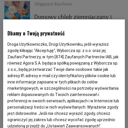
Magazyn Kuchnia
PODRÓŻE KULINARNE
DOMOWE PRZYJĘCIE
KUCHNIA CHIŃSKA
NASZE SERWISY
FIT PRZEPISY
NAPOJE
ZAKUPY
Domowy chleb ziemniaczany i
bułeczki z owocami - przepisy na
HISTORIE KULINARNE
SPRZĘT KUCHENNY
SERWISY LOKALNE
KUCHNIA TAJSKA
SAŁATKI
WEGE
GRILL
Dbamy o Twoją prywatność
weekend
Droga Użytkowniczko, Drogi Użytkowniku, jeśli wyrazisz
FELIETONY KULINARNE
KUCHNIA GRECKA
WYBORCZA.PL
MAKARONY
BIAŁYSTOK
WEGAN
BUŁKI
LUNCH
OWOCE
PIECZYWO
zgodę klikając "Akceptuję", Wyborcza sp. z o.o. oraz jej
Zaufani Partnerzy, w tym [
874
] Zaufanych Partnerów IAB, jak
również Agora S.A. będąca spółką powiązaną z Wyborcza sp.
Ewa Wagner
KUCHNIA PORTUGALSKA
KSIĄŻKI KULINARNE
BIELSKO-BIAŁA
BEZ GLUTENU
MAGAZYNY
DRÓB
z o.o., będą przetwarzać Twoje dane osobowe takie jak
adresy IP, adresy e-mail czy identyfikatory plików cookie lub
Pieczone warzywa z risotto
inne informacje zapisane w tych plikach do celów
KUCHNIA FRANCUSKA
WYBORCZA CLASSIC
DUŻY FORMAT
SZEF KUCHNI
BYDGOSZCZ
MIĘSA
orkiszowym i cynamonowe bułki
marketingowych, w szczególności na potrzeby wyświetlania
idealne na chłody
reklam dopasowanych do Twoich zainteresowań i
preferencji w swoich serwisach, aplikacjach i w Internecie lub
KUCHNIA AMERYKAŃSKA
WOLNA SOBOTA
WYBORCZA.BIZ
CZĘSTOCHOWA
RYBY
personalizacji treści w nich wyświetlanych. Wyrażenie zgody
BUŁKI
CYNAMON
ORKISZ
RISOTTO
jest dobrowolne. Jeśli nie chcesz wyrazić zgody, chcesz
WYSOKIE OBCASY
KUCHNIA POLSKA
ALE HISTORIA
PRZEKĄSKI
ELBLĄG
ograniczyć jej zakres lub chcesz wycofać zgodę uprzednio
udzieloną przejdź do „Ustawień Zaawansowanych”.
Magazyn Kuchnia