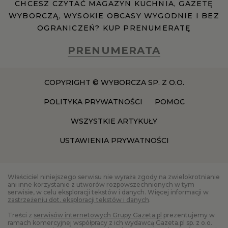
CHCESZ CZYTAĆ MAGAZYN KUCHNIA, GAZETĘ
WYBORCZĄ, WYSOKIE OBCASY WYGODNIE I BEZ
OGRANICZEŃ? KUP PRENUMERATĘ
PRENUMERATA
COPYRIGHT © WYBORCZA SP. Z O.O.
POLITYKA PRYWATNOŚCI
POMOC
WSZYSTKIE ARTYKUŁY
USTAWIENIA PRYWATNOŚCI
Właściciel niniejszego serwisu nie wyraża zgody na zwielokrotnianie
ani inne korzystanie z utworów rozpowszechnionych w tym
serwisie, w celu eksploracji tekstów i danych. Więcej informacji w
zastrzeżeniu dot. eksploracji tekstów i danych
.
Treści z
serwisów internetowych Grupy Gazeta.pl
prezentujemy w
ramach komercyjnej współpracy z ich wydawcą Gazeta.pl sp. z o.o.