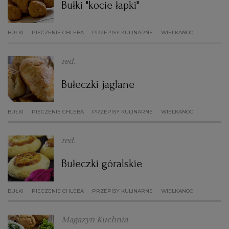
Bułki "kocie łapki"
RZESZÓW
BUŁKI
PIECZENIE CHLEBA
PRZEPISY KULINARNE
WIELKANOC
SOSNOWIEC
red.
Bułeczki jaglane
SZCZECIN
BUŁKI
PIECZENIE CHLEBA
PRZEPISY KULINARNE
WIELKANOC
TORUŃ
red.
TRÓJMIASTO
Bułeczki góralskie
WAŁBRZYCH
BUŁKI
PIECZENIE CHLEBA
PRZEPISY KULINARNE
WIELKANOC
WARSZAWA
Magazyn Kuchnia