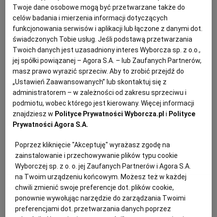
Twoje dane osobowe mogą być przetwarzane także do
KUCHNIA MEKSYKAŃSKA
DOMOWE PRZETWORY
WYBORCZA TV I VOD
BIQDATA
GLIWICE
Warto jeść orzechy! 8 przepisów
celów badania i mierzenia informacji dotyczących
funkcjonowania serwisów i aplikacji lub łączone z danymi dot.
na dania obiadowe i desery
świadczonych Tobie usług. Jeśli podstawą przetwarzania
SOST, DIPY I INNE DODATKI
GORZÓW WIELKOPOLSKI
KUCHNIA INDYJSKA
TYLKO ZDROWIE
JUTRONAUCI
Twoich danych jest uzasadniony interes Wyborcza sp. z o.o.,
jej spółki powiązanej – Agora S.A. – lub Zaufanych Partnerów,
BUŁKI
DANIA OBIADOWE
DESERY
PRZEKĄSKI
masz prawo wyrazić sprzeciw. Aby to zrobić przejdź do
KSIĄŻKI. MAGAZYN DO CZYTANIA
KUCHNIA HISZPAŃSKA
ARCHIWUM
KALISZ
„Ustawień Zaawansowanych” lub skontaktuj się z
Ewa Wagner
administratorem – w zależności od zakresu sprzeciwu i
KUCHNIA NIEMIECKA
NASZA EUROPA
INNE SERWISY
KATOWICE
podmiotu, wobec którego jest kierowany. Więcej informacji
Bułki z nasionami prosto z twojego
znajdziesz w
Polityce Prywatności Wyborcza.pl
i
Polityce
piekarnika. Gotowe szybciej niż
Prywatności Agora S.A.
SŁÓWKA. MAGAZYN O JĘZYKU
GAZETA.PL
KIELCE
myślisz
Poprzez kliknięcie "Akceptuję" wyrażasz zgodę na
zainstalowanie i przechowywanie plików typu cookie
KOSZALIN
TOK FM
BUŁKI
PIECZYWO
Wyborczej sp. z o. o. jej Zaufanych Partnerów i Agora S.A.
na Twoim urządzeniu końcowym. Możesz też w każdej
chwili zmienić swoje preferencje dot. plików cookie,
red.
SPORT.PL
KRAKÓW
ponownie wywołując narzędzie do zarządzania Twoimi
preferencjami dot. przetwarzania danych poprzez
Bułeczki maślane