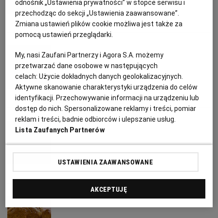
odnośnik „Ustawienia prywatności” w stopce serwisu i
PUBLIO.PL
LUBLIN
przechodząc do sekcji „Ustawienia zaawansowane”.
BUŁKI
CHLEB
PIECZENIE CHLEBA
PRZEPISY KULINARNE
Zmiana ustawień plików cookie możliwa jest także za
KULTURALNYSKLEP.PL
ŁÓDŹ
pomocą ustawień przeglądarki.
red.
My, nasi Zaufani Partnerzy i Agora S.A. możemy
OLSZTYN
DZIECKO
przetwarzać dane osobowe w następujących
Bułeczki cynamonowe
celach:
Użycie dokładnych danych geolokalizacyjnych.
Aktywne skanowanie charakterystyki urządzenia do celów
ZDROWIE
OPOLE
identyfikacji. Przechowywanie informacji na urządzeniu lub
BUŁKI
CHLEB
CYNAMON
PIECZENIE CHLEBA
dostęp do nich. Spersonalizowane reklamy i treści, pomiar
reklam i treści, badnie odbiorców i ulepszanie usług.
POGODA
PŁOCK
red.
Lista Zaufanych Partnerów
Bułki pszenne maślane
PODRÓŻE
POZNAŃ
USTAWIENIA ZAAWANSOWANE
BUŁKI
CHLEB
PIECZENIE CHLEBA
PRZEPISY KULINARNE
RADOM
WIDEO
AKCEPTUJĘ
red.
RYBNIK
FORUM