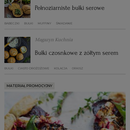
Pełnoziarniste bułki serowe
WROCŁAW
BABECZKI
BUŁKI
MUFFINY
ŚNIADANIE
ZAKOPANE
Magazyn Kuchnia
ZIELONA GÓRA
Bułki czosnkowe z żółtym serem
BUŁKI
CIASTO DROŻDŻOWE
KOLACJA
ORKISZ
MATERIAŁ PROMOCYJNY