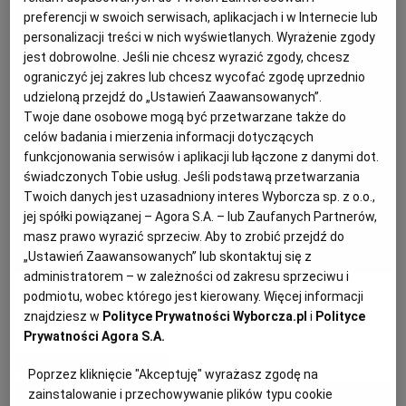
preferencji w swoich serwisach, aplikacjach i w Internecie lub
personalizacji treści w nich wyświetlanych. Wyrażenie zgody
PODRÓŻE KULINARNE
DOMOWE PRZYJĘCIE
KUCHNIA CHIŃSKA
NASZE SERWISY
FIT PRZEPISY
NAPOJE
ZAKUPY
jest dobrowolne. Jeśli nie chcesz wyrazić zgody, chcesz
ograniczyć jej zakres lub chcesz wycofać zgodę uprzednio
udzieloną przejdź do „Ustawień Zaawansowanych”.
HISTORIE KULINARNE
SPRZĘT KUCHENNY
SERWISY LOKALNE
KUCHNIA TAJSKA
SAŁATKI
WEGE
GRILL
Twoje dane osobowe mogą być przetwarzane także do
celów badania i mierzenia informacji dotyczących
FELIETONY KULINARNE
KUCHNIA GRECKA
WYBORCZA.PL
MAKARONY
BIAŁYSTOK
WEGAN
funkcjonowania serwisów i aplikacji lub łączone z danymi dot.
świadczonych Tobie usług. Jeśli podstawą przetwarzania
Twoich danych jest uzasadniony interes Wyborcza sp. z o.o.,
KUCHNIA PORTUGALSKA
KSIĄŻKI KULINARNE
BIELSKO-BIAŁA
BEZ GLUTENU
MAGAZYNY
DRÓB
jej spółki powiązanej – Agora S.A. – lub Zaufanych Partnerów,
masz prawo wyrazić sprzeciw. Aby to zrobić przejdź do
„Ustawień Zaawansowanych” lub skontaktuj się z
KUCHNIA FRANCUSKA
WYBORCZA CLASSIC
DUŻY FORMAT
SZEF KUCHNI
BYDGOSZCZ
MIĘSA
administratorem – w zależności od zakresu sprzeciwu i
Letnia tarta z młodymi buraczkami i serem
podmiotu, wobec którego jest kierowany. Więcej informacji
znajdziesz w
Polityce Prywatności Wyborcza.pl
i
Polityce
KUCHNIA AMERYKAŃSKA
WOLNA SOBOTA
WYBORCZA.BIZ
CZĘSTOCHOWA
RYBY
Prywatności Agora S.A.
MATERIAŁ PROMOCYJNY
Poprzez kliknięcie "Akceptuję" wyrażasz zgodę na
WYSOKIE OBCASY
KUCHNIA POLSKA
ALE HISTORIA
PRZEKĄSKI
ELBLĄG
zainstalowanie i przechowywanie plików typu cookie