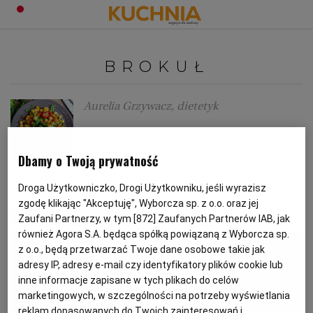
PRZEPISY
BROKUŁ
Zaloguj się
ŚNIADANIA
OKAZJE
Aurelia Grzywacz, dietetyk
Pomidorowe curry z ciecierzycy
KUCHNIE ŚWIATA
HALLOWEEN
OBIADY
Dbamy o Twoją prywatność
BROKUŁ
BROKUŁY
CIECIERZYCA
MLECZKO KOKOSOWE
BOŻE NARODZENIE
DANIA SEZONOWE
KUCHNIA WŁOSKA
KOLACJE
Droga Użytkowniczko, Drogi Użytkowniku, jeśli wyrazisz
zgodę klikając "Akceptuję", Wyborcza sp. z o.o. oraz jej
MATERIAŁ PROMOCYJNY
Zaufani Partnerzy, w tym [
872
] Zaufanych Partnerów IAB, jak
KUCHNIA BRYTYJSKA
KARNAWAŁ
PORADY
DESERY
również Agora S.A. będąca spółką powiązaną z Wyborcza sp.
z o.o., będą przetwarzać Twoje dane osobowe takie jak
KUCHNIA AFRYKAŃSKA
SZKOŁA GOTOWANIA
ZDROWA DIETA
WIELKANOC
ZUPY
adresy IP, adresy e-mail czy identyfikatory plików cookie lub
inne informacje zapisane w tych plikach do celów
marketingowych, w szczególności na potrzeby wyświetlania
KUCHNIA JAPOŃSKA
DO POCZYTANIA
WALENTYNKI
PORADY
CIASTA
DIETA
reklam dopasowanych do Twoich zainteresowań i