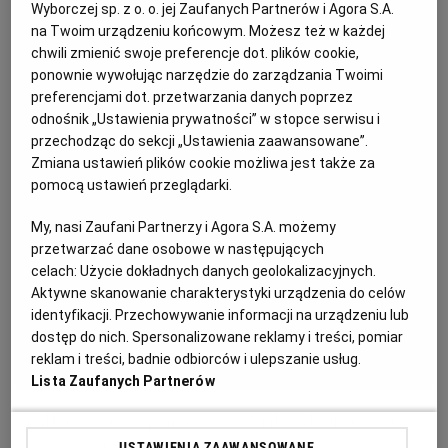
Wyborczej sp. z o. o. jej Zaufanych Partnerów i Agora S.A.
KUCHNIA MEKSYKAŃSKA
DOMOWE PRZETWORY
WYBORCZA TV I VOD
BIQDATA
GLIWICE
na Twoim urządzeniu końcowym. Możesz też w każdej
chwili zmienić swoje preferencje dot. plików cookie,
ponownie wywołując narzędzie do zarządzania Twoimi
SOST, DIPY I INNE DODATKI
GORZÓW WIELKOPOLSKI
KUCHNIA INDYJSKA
TYLKO ZDROWIE
JUTRONAUCI
preferencjami dot. przetwarzania danych poprzez
odnośnik „Ustawienia prywatności” w stopce serwisu i
przechodząc do sekcji „Ustawienia zaawansowane”.
KSIĄŻKI. MAGAZYN DO CZYTANIA
KUCHNIA HISZPAŃSKA
ARCHIWUM
KALISZ
Zmiana ustawień plików cookie możliwa jest także za
pomocą ustawień przeglądarki.
KUCHNIA NIEMIECKA
NASZA EUROPA
INNE SERWISY
KATOWICE
My, nasi Zaufani Partnerzy i Agora S.A. możemy
przetwarzać dane osobowe w następujących
celach:
Użycie dokładnych danych geolokalizacyjnych.
SŁÓWKA. MAGAZYN O JĘZYKU
GAZETA.PL
KIELCE
Aktywne skanowanie charakterystyki urządzenia do celów
identyfikacji. Przechowywanie informacji na urządzeniu lub
KOSZALIN
TOK FM
dostęp do nich. Spersonalizowane reklamy i treści, pomiar
reklam i treści, badnie odbiorców i ulepszanie usług.
Lista Zaufanych Partnerów
SPORT.PL
KRAKÓW
Grillowane szparagi z szynką dojrzewającą
USTAWIENIA ZAAWANSOWANE