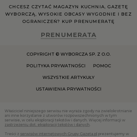
CHCESZ CZYTAĆ MAGAZYN KUCHNIA, GAZETĘ
WYBORCZĄ, WYSOKIE OBCASY WYGODNIE I BEZ
RZESZÓW
OGRANICZEŃ? KUP PRENUMERATĘ
SOSNOWIEC
PRENUMERATA
SZCZECIN
COPYRIGHT © WYBORCZA SP. Z O.O.
POLITYKA PRYWATNOŚCI
POMOC
TORUŃ
WSZYSTKIE ARTYKUŁY
USTAWIENIA PRYWATNOŚCI
TRÓJMIASTO
WAŁBRZYCH
Właściciel niniejszego serwisu nie wyraża zgody na zwielokrotnianie
ani inne korzystanie z utworów rozpowszechnionych w tym
serwisie, w celu eksploracji tekstów i danych. Więcej informacji w
zastrzeżeniu dot. eksploracji tekstów i danych
.
WARSZAWA
Treści z
serwisów internetowych Grupy Gazeta.pl
prezentujemy w