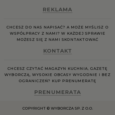
REKLAMA
RZESZÓW
CHCESZ DO NAS NAPISAĆ? A MOŻE MYŚLISZ O
SOSNOWIEC
WSPÓŁPRACY Z NAMI? W KAŻDEJ SPRAWIE
MOŻESZ SIĘ Z NAMI SKONTAKTOWAĆ
SZCZECIN
KONTAKT
TORUŃ
CHCESZ CZYTAĆ MAGAZYN KUCHNIA, GAZETĘ
WYBORCZĄ, WYSOKIE OBCASY WYGODNIE I BEZ
TRÓJMIASTO
OGRANICZEŃ? KUP PRENUMERATĘ
WAŁBRZYCH
PRENUMERATA
WARSZAWA
COPYRIGHT © WYBORCZA SP. Z O.O.