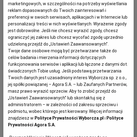
marketingowych, w szczególności na potrzeby wyświetlania
reklam dopasowanych do Twoich zainteresowań i
BLOGERKI
WYWIAD
PODRÓŻE KULINARNE
DOMOWE PRZYJĘCIE
KUCHNIA CHIŃSKA
NASZE SERWISY
FIT PRZEPISY
NAPOJE
ZAKUPY
preferencji w swoich serwisach, aplikacjach i w Internecie lub
personalizacji treści w nich wyświetlanych. Wyrażenie zgody
jest dobrowolne. Jeśli nie chcesz wyrazić zgody, chcesz
MATERIAŁ PROMOCYJNY
HISTORIE KULINARNE
SPRZĘT KUCHENNY
SERWISY LOKALNE
KUCHNIA TAJSKA
SAŁATKI
WEGE
GRILL
ograniczyć jej zakres lub chcesz wycofać zgodę uprzednio
udzieloną przejdź do „Ustawień Zaawansowanych”.
Twoje dane osobowe mogą być przetwarzane także do
FELIETONY KULINARNE
KUCHNIA GRECKA
WYBORCZA.PL
MAKARONY
BIAŁYSTOK
WEGAN
celów badania i mierzenia informacji dotyczących
funkcjonowania serwisów i aplikacji lub łączone z danymi dot.
świadczonych Tobie usług. Jeśli podstawą przetwarzania
KUCHNIA PORTUGALSKA
KSIĄŻKI KULINARNE
BIELSKO-BIAŁA
BEZ GLUTENU
MAGAZYNY
DRÓB
Twoich danych jest uzasadniony interes Wyborcza sp. z o.o.,
jej spółki powiązanej – Agora S.A. – lub Zaufanych Partnerów,
KUCHNIA FRANCUSKA
WYBORCZA CLASSIC
DUŻY FORMAT
SZEF KUCHNI
BYDGOSZCZ
MIĘSA
masz prawo wyrazić sprzeciw. Aby to zrobić przejdź do
„Ustawień Zaawansowanych” lub skontaktuj się z
administratorem – w zależności od zakresu sprzeciwu i
KUCHNIA AMERYKAŃSKA
WOLNA SOBOTA
WYBORCZA.BIZ
CZĘSTOCHOWA
RYBY
podmiotu, wobec którego jest kierowany. Więcej informacji
znajdziesz w
Polityce Prywatności Wyborcza.pl
i
Polityce
Prywatności Agora S.A.
WYSOKIE OBCASY
KUCHNIA POLSKA
ALE HISTORIA
PRZEKĄSKI
ELBLĄG