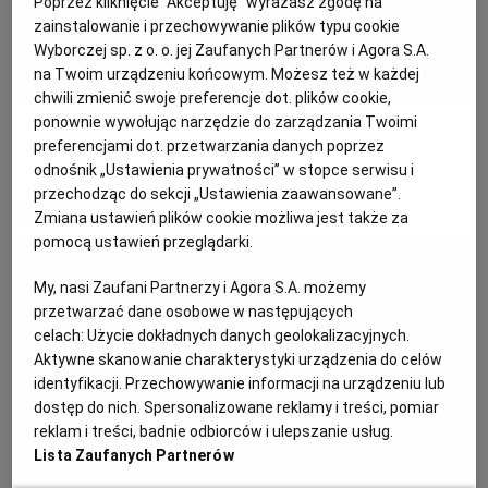
Poprzez kliknięcie "Akceptuję" wyrażasz zgodę na
zainstalowanie i przechowywanie plików typu cookie
KUCHNIA MEKSYKAŃSKA
DOMOWE PRZETWORY
WYBORCZA TV I VOD
BIQDATA
GLIWICE
Wyborczej sp. z o. o. jej Zaufanych Partnerów i Agora S.A.
na Twoim urządzeniu końcowym. Możesz też w każdej
SOST, DIPY I INNE DODATKI
GORZÓW WIELKOPOLSKI
KUCHNIA INDYJSKA
TYLKO ZDROWIE
JUTRONAUCI
chwili zmienić swoje preferencje dot. plików cookie,
ponownie wywołując narzędzie do zarządzania Twoimi
Letnia tarta z młodymi buraczkami i serem
preferencjami dot. przetwarzania danych poprzez
KSIĄŻKI. MAGAZYN DO CZYTANIA
KUCHNIA HISZPAŃSKA
ARCHIWUM
KALISZ
odnośnik „Ustawienia prywatności” w stopce serwisu i
przechodząc do sekcji „Ustawienia zaawansowane”.
MATERIAŁ PROMOCYJNY
Zmiana ustawień plików cookie możliwa jest także za
KUCHNIA NIEMIECKA
NASZA EUROPA
INNE SERWISY
KATOWICE
pomocą ustawień przeglądarki.
My, nasi Zaufani Partnerzy i Agora S.A. możemy
SŁÓWKA. MAGAZYN O JĘZYKU
GAZETA.PL
KIELCE
przetwarzać dane osobowe w następujących
celach:
Użycie dokładnych danych geolokalizacyjnych.
Aktywne skanowanie charakterystyki urządzenia do celów
KOSZALIN
TOK FM
identyfikacji. Przechowywanie informacji na urządzeniu lub
dostęp do nich. Spersonalizowane reklamy i treści, pomiar
SPORT.PL
KRAKÓW
reklam i treści, badnie odbiorców i ulepszanie usług.
Lista Zaufanych Partnerów