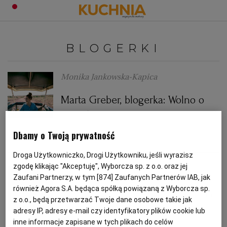
PRZEPISY
BLOGERKI
Zaloguj się
ŚNIADANIA
OKAZJE
Monika Jankowska-Kapica
Marta Greber, blogerka: Wolno o
KUCHNIE ŚWIATA
HALLOWEEN
OBIADY
poranku
BOŻE NARODZENIE
DANIA SEZONOWE
KUCHNIA WŁOSKA
KOLACJE
Dbamy o Twoją prywatność
BLOGERKI
BLOGI
Droga Użytkowniczko, Drogi Użytkowniku, jeśli wyrazisz
KUCHNIA BRYTYJSKA
KARNAWAŁ
PORADY
DESERY
zgodę klikając "Akceptuję", Wyborcza sp. z o.o. oraz jej
rozmawiała: Monika Jankowska-Kapica
Zaufani Partnerzy, w tym [
874
] Zaufanych Partnerów IAB, jak
również Agora S.A. będąca spółką powiązaną z Wyborcza sp.
KUCHNIA AFRYKAŃSKA
SZKOŁA GOTOWANIA
ZDROWA DIETA
WIELKANOC
ZUPY
Pajda chleba do szczęścia - wywiad
z o.o., będą przetwarzać Twoje dane osobowe takie jak
z Patrycją Dolecką, autorką bloga
adresy IP, adresy e-mail czy identyfikatory plików cookie lub
KUCHNIA JAPOŃSKA
DO POCZYTANIA
WALENTYNKI
PORADY
CIASTA
DIETA
trufla.net
inne informacje zapisane w tych plikach do celów