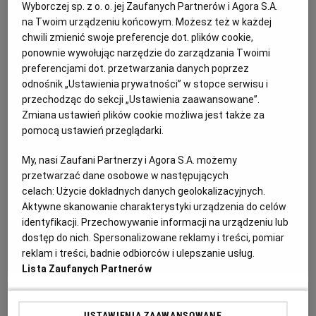
Wyborczej sp. z o. o. jej Zaufanych Partnerów i Agora S.A.
KUCHNIA MEKSYKAŃSKA
DOMOWE PRZETWORY
WYBORCZA TV I VOD
BIQDATA
GLIWICE
na Twoim urządzeniu końcowym. Możesz też w każdej
chwili zmienić swoje preferencje dot. plików cookie,
ponownie wywołując narzędzie do zarządzania Twoimi
SOST, DIPY I INNE DODATKI
GORZÓW WIELKOPOLSKI
KUCHNIA INDYJSKA
TYLKO ZDROWIE
JUTRONAUCI
preferencjami dot. przetwarzania danych poprzez
odnośnik „Ustawienia prywatności” w stopce serwisu i
przechodząc do sekcji „Ustawienia zaawansowane”.
KSIĄŻKI. MAGAZYN DO CZYTANIA
KUCHNIA HISZPAŃSKA
ARCHIWUM
KALISZ
Zmiana ustawień plików cookie możliwa jest także za
pomocą ustawień przeglądarki.
KUCHNIA NIEMIECKA
NASZA EUROPA
INNE SERWISY
KATOWICE
My, nasi Zaufani Partnerzy i Agora S.A. możemy
przetwarzać dane osobowe w następujących
celach:
Użycie dokładnych danych geolokalizacyjnych.
SŁÓWKA. MAGAZYN O JĘZYKU
GAZETA.PL
KIELCE
Aktywne skanowanie charakterystyki urządzenia do celów
identyfikacji. Przechowywanie informacji na urządzeniu lub
KOSZALIN
TOK FM
dostęp do nich. Spersonalizowane reklamy i treści, pomiar
reklam i treści, badnie odbiorców i ulepszanie usług.
Lista Zaufanych Partnerów
SPORT.PL
KRAKÓW
Grillowane szparagi z szynką dojrzewającą
USTAWIENIA ZAAWANSOWANE