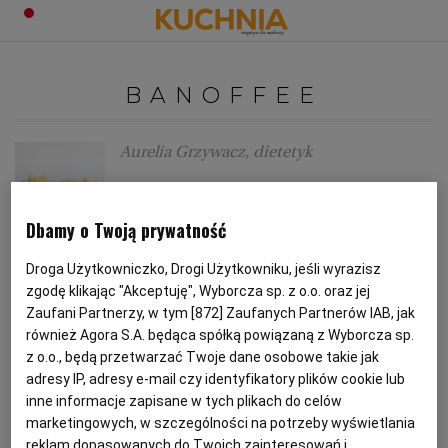
PRZEPISY
BANOFFEE
Zaloguj się
ŚNIADANIA
OKAZJE
Aurelia Grzywacz, dietetyk
Owsianka banoffee pie
KUCHNIE ŚWIATA
HALLOWEEN
OBIADY
Dbamy o Twoją prywatność
BANOFFEE
DRUGIE ŚNIADANIE
OWSIANKA
ŚNIADANIE
BOŻE NARODZENIE
DANIA SEZONOWE
KUCHNIA WŁOSKA
KOLACJE
Droga Użytkowniczko, Drogi Użytkowniku, jeśli wyrazisz
zgodę klikając "Akceptuję", Wyborcza sp. z o.o. oraz jej
MATERIAŁ PROMOCYJNY
Zaufani Partnerzy, w tym [
872
] Zaufanych Partnerów IAB, jak
KUCHNIA BRYTYJSKA
KARNAWAŁ
PORADY
DESERY
również Agora S.A. będąca spółką powiązaną z Wyborcza sp.
z o.o., będą przetwarzać Twoje dane osobowe takie jak
KUCHNIA AFRYKAŃSKA
SZKOŁA GOTOWANIA
ZDROWA DIETA
WIELKANOC
ZUPY
adresy IP, adresy e-mail czy identyfikatory plików cookie lub
inne informacje zapisane w tych plikach do celów
marketingowych, w szczególności na potrzeby wyświetlania
KUCHNIA JAPOŃSKA
DO POCZYTANIA
WALENTYNKI
PORADY
CIASTA
DIETA
reklam dopasowanych do Twoich zainteresowań i