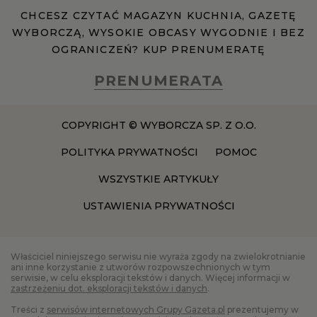
CHCESZ CZYTAĆ MAGAZYN KUCHNIA, GAZETĘ
WYBORCZĄ, WYSOKIE OBCASY WYGODNIE I BEZ
RZESZÓW
OGRANICZEŃ? KUP PRENUMERATĘ
SOSNOWIEC
PRENUMERATA
SZCZECIN
COPYRIGHT © WYBORCZA SP. Z O.O.
POLITYKA PRYWATNOŚCI
POMOC
TORUŃ
WSZYSTKIE ARTYKUŁY
USTAWIENIA PRYWATNOŚCI
TRÓJMIASTO
WAŁBRZYCH
Właściciel niniejszego serwisu nie wyraża zgody na zwielokrotnianie
ani inne korzystanie z utworów rozpowszechnionych w tym
serwisie, w celu eksploracji tekstów i danych. Więcej informacji w
zastrzeżeniu dot. eksploracji tekstów i danych
.
WARSZAWA
Treści z
serwisów internetowych Grupy Gazeta.pl
prezentujemy w