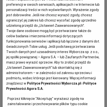
preferencji w swoich serwisach, aplikacjach i w Internecie lub
personalizacji treści w nich wyświetlanych. Wyrażenie zgody
PODRÓŻE KULINARNE
DOMOWE PRZYJĘCIE
KUCHNIA CHIŃSKA
NASZE SERWISY
FIT PRZEPISY
NAPOJE
ZAKUPY
jest dobrowolne. Jeśli nie chcesz wyrazić zgody, chcesz
ograniczyć jej zakres lub chcesz wycofać zgodę uprzednio
udzieloną przejdź do „Ustawień Zaawansowanych”.
HISTORIE KULINARNE
SPRZĘT KUCHENNY
SERWISY LOKALNE
KUCHNIA TAJSKA
SAŁATKI
WEGE
GRILL
Twoje dane osobowe mogą być przetwarzane także do
celów badania i mierzenia informacji dotyczących
FELIETONY KULINARNE
KUCHNIA GRECKA
WYBORCZA.PL
MAKARONY
BIAŁYSTOK
WEGAN
funkcjonowania serwisów i aplikacji lub łączone z danymi dot.
świadczonych Tobie usług. Jeśli podstawą przetwarzania
Twoich danych jest uzasadniony interes Wyborcza sp. z o.o.,
KUCHNIA PORTUGALSKA
KSIĄŻKI KULINARNE
BIELSKO-BIAŁA
BEZ GLUTENU
MAGAZYNY
DRÓB
jej spółki powiązanej – Agora S.A. – lub Zaufanych Partnerów,
masz prawo wyrazić sprzeciw. Aby to zrobić przejdź do
„Ustawień Zaawansowanych” lub skontaktuj się z
KUCHNIA FRANCUSKA
WYBORCZA CLASSIC
DUŻY FORMAT
SZEF KUCHNI
BYDGOSZCZ
MIĘSA
administratorem – w zależności od zakresu sprzeciwu i
Letnia tarta z młodymi buraczkami i serem
podmiotu, wobec którego jest kierowany. Więcej informacji
znajdziesz w
Polityce Prywatności Wyborcza.pl
i
Polityce
KUCHNIA AMERYKAŃSKA
WOLNA SOBOTA
WYBORCZA.BIZ
CZĘSTOCHOWA
RYBY
Prywatności Agora S.A.
MATERIAŁ PROMOCYJNY
Poprzez kliknięcie "Akceptuję" wyrażasz zgodę na
WYSOKIE OBCASY
KUCHNIA POLSKA
ALE HISTORIA
PRZEKĄSKI
ELBLĄG
zainstalowanie i przechowywanie plików typu cookie