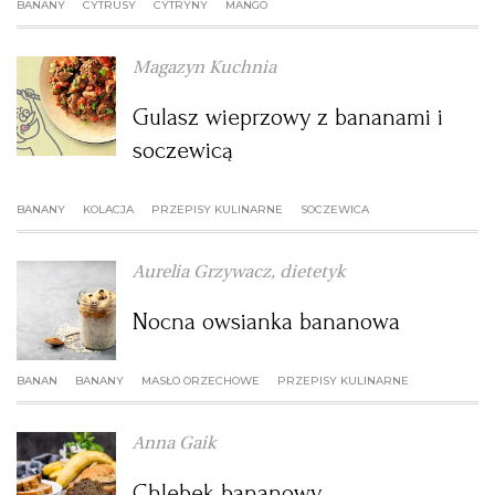
BANANY
CYTRUSY
CYTRYNY
MANGO
KUCHNIA MEKSYKAŃSKA
DOMOWE PRZETWORY
WYBORCZA TV I VOD
BIQDATA
GLIWICE
Magazyn Kuchnia
SOST, DIPY I INNE DODATKI
GORZÓW WIELKOPOLSKI
KUCHNIA INDYJSKA
TYLKO ZDROWIE
JUTRONAUCI
Gulasz wieprzowy z bananami i
soczewicą
KSIĄŻKI. MAGAZYN DO CZYTANIA
KUCHNIA HISZPAŃSKA
ARCHIWUM
KALISZ
BANANY
KOLACJA
PRZEPISY KULINARNE
SOCZEWICA
KUCHNIA NIEMIECKA
NASZA EUROPA
INNE SERWISY
KATOWICE
Aurelia Grzywacz, dietetyk
SŁÓWKA. MAGAZYN O JĘZYKU
GAZETA.PL
KIELCE
Nocna owsianka bananowa
KOSZALIN
TOK FM
BANAN
BANANY
MASŁO ORZECHOWE
PRZEPISY KULINARNE
SPORT.PL
KRAKÓW
Anna Gaik
Chlebek bananowy