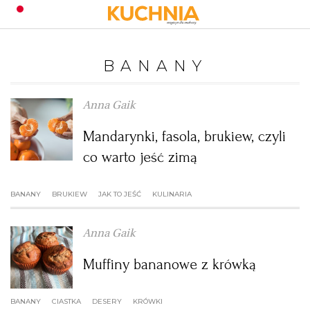
PRZEPISY
BANANY
Zaloguj się
ŚNIADANIA
OKAZJE
Anna Gaik
Mandarynki, fasola, brukiew, czyli
KUCHNIE ŚWIATA
HALLOWEEN
OBIADY
co warto jeść zimą
BOŻE NARODZENIE
DANIA SEZONOWE
KUCHNIA WŁOSKA
KOLACJE
BANANY
BRUKIEW
JAK TO JEŚĆ
KULINARIA
KUCHNIA BRYTYJSKA
KARNAWAŁ
PORADY
DESERY
Anna Gaik
KUCHNIA AFRYKAŃSKA
SZKOŁA GOTOWANIA
ZDROWA DIETA
WIELKANOC
ZUPY
Muffiny bananowe z krówką
BANANY
CIASTKA
DESERY
KUCHNIA JAPOŃSKA
DO POCZYTANIA
WALENTYNKI
PORADY
KRÓWKI
CIASTA
DIETA