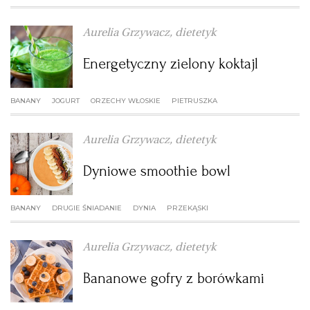
WROCŁAW
Aurelia Grzywacz, dietetyk
Energetyczny zielony koktajl
ZAKOPANE
BANANY
JOGURT
ORZECHY WŁOSKIE
PIETRUSZKA
ZIELONA GÓRA
Aurelia Grzywacz, dietetyk
Dyniowe smoothie bowl
BANANY
DRUGIE ŚNIADANIE
DYNIA
PRZEKĄSKI
Aurelia Grzywacz, dietetyk
Bananowe gofry z borówkami