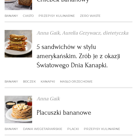
PUBLIO.PL
LUBLIN
BANANY
CIASTO
PRZEPISY KULINARNE
ZERO WASTE
KULTURALNYSKLEP.PL
ŁÓDŹ
Anna Gaik, Aurelia Grzywacz, dietetyczka
OLSZTYN
DZIECKO
5 sandwichów w stylu
amerykańskim. Zrób je z okazji
ZDROWIE
OPOLE
Światowego Dnia Kanapki.
POGODA
PŁOCK
BANANY
BOCZEK
KANAPKI
MASŁO ORZECHOWE
PODRÓŻE
POZNAŃ
Anna Gaik
Placuszki bananowe
RADOM
WIDEO
BANANY
DANIA WEGETARIAŃSKIE
PLACKI
PRZEPISY KULINARNE
RYBNIK
FORUM