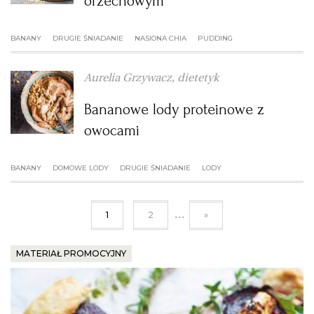
orzechowym
BANANY
DRUGIE ŚNIADANIE
NASIONA CHIA
PUDDING
Aurelia Grzywacz, dietetyk
Bananowe lody proteinowe z
owocami
BANANY
DOMOWE LODY
DRUGIE ŚNIADANIE
LODY
...
1
2
»
MATERIAŁ PROMOCYJNY