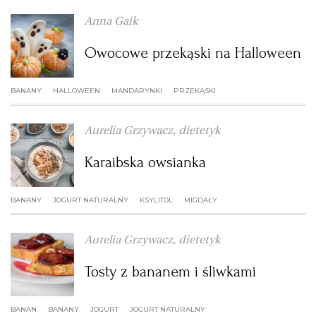
Anna Gaik
RZESZÓW
Owocowe przekąski na Halloween
SOSNOWIEC
BANANY
HALLOWEEN
MANDARYNKI
PRZEKĄSKI
SZCZECIN
Aurelia Grzywacz, dietetyk
Karaibska owsianka
TORUŃ
BANANY
JOGURT NATURALNY
KSYLITOL
MIGDAŁY
TRÓJMIASTO
Aurelia Grzywacz, dietetyk
WAŁBRZYCH
Tosty z bananem i śliwkami
WARSZAWA
BANAN
BANANY
JOGURT
JOGURT NATURALNY