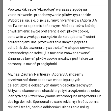
DORADA
GRILL
KUCHNIA CHORWACKA
PRZEPISY KULINARNE
PUBLIO.PL
LUBLIN
Poprzez kliknięcie "Akceptuję" wyrażasz zgodę na
Anna Gaik
zainstalowanie i przechowywanie plików typu cookie
KULTURALNYSKLEP.PL
ŁÓDŹ
Wyborczej sp. z o. o. jej Zaufanych Partnerów i Agora S.A.
Dorsz w sosie teriyaki z surówką z
na Twoim urządzeniu końcowym. Możesz też w każdej
chwili zmienić swoje preferencje dot. plików cookie,
młodej kapusty
OLSZTYN
DZIECKO
ponownie wywołując narzędzie do zarządzania Twoimi
preferencjami dot. przetwarzania danych poprzez
DANIA OBIADOWE
DORSZ
KOLACJA
KUCHNIA JAPOŃSKA
ZDROWIE
OPOLE
odnośnik „Ustawienia prywatności” w stopce serwisu i
przechodząc do sekcji „Ustawienia zaawansowane”.
Zmiana ustawień plików cookie możliwa jest także za
Anna Gaik
POGODA
PŁOCK
pomocą ustawień przeglądarki.
Dorada pieczona
My, nasi Zaufani Partnerzy i Agora S.A. możemy
PODRÓŻE
POZNAŃ
przetwarzać dane osobowe w następujących
DORADA
OBIAD
PRZEPISY KULINARNE
RYBY
celach:
Użycie dokładnych danych geolokalizacyjnych.
Aktywne skanowanie charakterystyki urządzenia do celów
RADOM
WIDEO
identyfikacji. Przechowywanie informacji na urządzeniu lub
Anna Gaik
dostęp do nich. Spersonalizowane reklamy i treści, pomiar
reklam i treści, badnie odbiorców i ulepszanie usług.
RYBNIK
FORUM
Pstrąg po galicyjsku