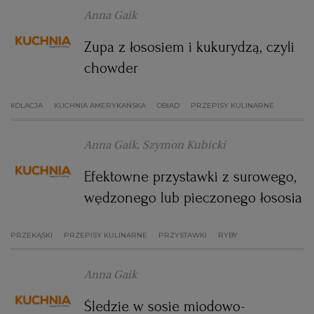
Anna Gaik
WROCŁAW
Zupa z łososiem i kukurydzą, czyli
ZAKOPANE
chowder
ZIELONA GÓRA
KOLACJA
KUCHNIA AMERYKAŃSKA
OBIAD
PRZEPISY KULINARNE
Anna Gaik, Szymon Kubicki
Efektowne przystawki z surowego,
wędzonego lub pieczonego łososia
PRZEKĄSKI
PRZEPISY KULINARNE
PRZYSTAWKI
RYBY
Anna Gaik
Śledzie w sosie miodowo-