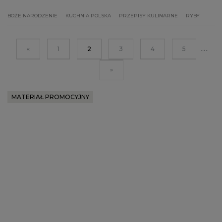
BOŻE NARODZENIE
KUCHNIA POLSKA
PRZEPISY KULINARNE
RYBY
...
«
1
2
3
4
5
»
MATERIAŁ PROMOCYJNY