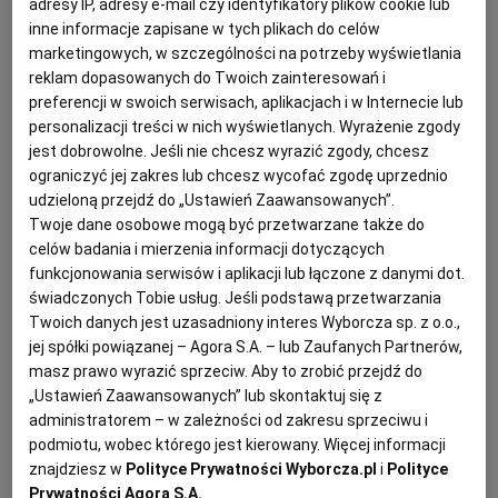
adresy IP, adresy e-mail czy identyfikatory plików cookie lub
Magazyn Kuchnia
inne informacje zapisane w tych plikach do celów
KUCHNIA MEKSYKAŃSKA
DOMOWE PRZETWORY
WYBORCZA TV I VOD
BIQDATA
GLIWICE
marketingowych, w szczególności na potrzeby wyświetlania
Pieczona makrela z sosem
reklam dopasowanych do Twoich zainteresowań i
agrestowym
SOST, DIPY I INNE DODATKI
GORZÓW WIELKOPOLSKI
KUCHNIA INDYJSKA
TYLKO ZDROWIE
JUTRONAUCI
preferencji w swoich serwisach, aplikacjach i w Internecie lub
personalizacji treści w nich wyświetlanych. Wyrażenie zgody
jest dobrowolne. Jeśli nie chcesz wyrazić zgody, chcesz
DANIA OBIADOWE
GRILL
MAKRELA
PRZEPISY KULINARNE
KSIĄŻKI. MAGAZYN DO CZYTANIA
KUCHNIA HISZPAŃSKA
ARCHIWUM
KALISZ
ograniczyć jej zakres lub chcesz wycofać zgodę uprzednio
udzieloną przejdź do „Ustawień Zaawansowanych”.
Magazyn Kuchnia
Twoje dane osobowe mogą być przetwarzane także do
KUCHNIA NIEMIECKA
NASZA EUROPA
INNE SERWISY
KATOWICE
celów badania i mierzenia informacji dotyczących
Dorada w białym winie
funkcjonowania serwisów i aplikacji lub łączone z danymi dot.
świadczonych Tobie usług. Jeśli podstawą przetwarzania
SŁÓWKA. MAGAZYN O JĘZYKU
GAZETA.PL
KIELCE
Twoich danych jest uzasadniony interes Wyborcza sp. z o.o.,
DORADA
PRZEPISY KULINARNE
RYBY
jej spółki powiązanej – Agora S.A. – lub Zaufanych Partnerów,
masz prawo wyrazić sprzeciw. Aby to zrobić przejdź do
KOSZALIN
TOK FM
Anna Gaik
„Ustawień Zaawansowanych” lub skontaktuj się z
administratorem – w zależności od zakresu sprzeciwu i
Dorada z grilla
SPORT.PL
KRAKÓW
podmiotu, wobec którego jest kierowany. Więcej informacji
znajdziesz w
Polityce Prywatności Wyborcza.pl
i
Polityce
Prywatności Agora S.A.