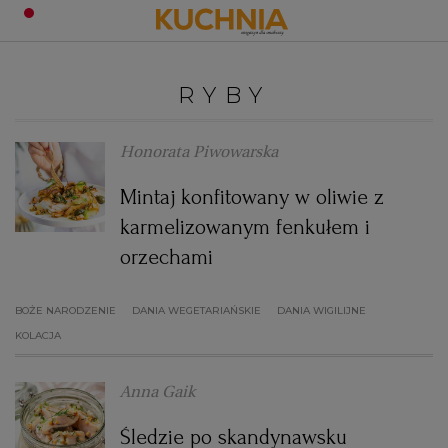
PRZEPISY
RYBY
Zaloguj się
ŚNIADANIA
OKAZJE
Honorata Piwowarska
Mintaj konfitowany w oliwie z
KUCHNIE ŚWIATA
HALLOWEEN
OBIADY
karmelizowanym fenkułem i
orzechami
BOŻE NARODZENIE
DANIA SEZONOWE
KUCHNIA WŁOSKA
KOLACJE
BOŻE NARODZENIE
DANIA WEGETARIAŃSKIE
DANIA WIGILIJNE
KUCHNIA BRYTYJSKA
KARNAWAŁ
PORADY
DESERY
KOLACJA
KUCHNIA AFRYKAŃSKA
SZKOŁA GOTOWANIA
ZDROWA DIETA
WIELKANOC
ZUPY
Anna Gaik
Śledzie po skandynawsku
KUCHNIA JAPOŃSKA
DO POCZYTANIA
WALENTYNKI
PORADY
CIASTA
DIETA