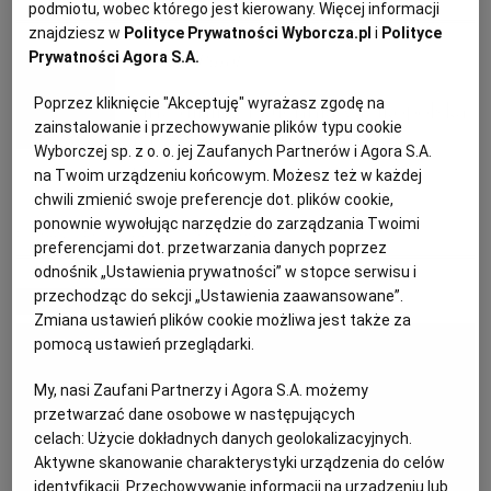
podmiotu, wobec którego jest kierowany. Więcej informacji
KUCHNIA MEKSYKAŃSKA
DOMOWE PRZETWORY
WYBORCZA TV I VOD
BIQDATA
GLIWICE
znajdziesz w
Polityce Prywatności Wyborcza.pl
i
Polityce
Prywatności Agora S.A.
Tomasz Purol
SOST, DIPY I INNE DODATKI
GORZÓW WIELKOPOLSKI
KUCHNIA INDYJSKA
TYLKO ZDROWIE
JUTRONAUCI
Poprzez kliknięcie "Akceptuję" wyrażasz zgodę na
Fine dining i kuchnia wielkopolska.
zainstalowanie i przechowywanie plików typu cookie
Jak gotuje szef kuchni Tomasz
Wyborczej sp. z o. o. jej Zaufanych Partnerów i Agora S.A.
KSIĄŻKI. MAGAZYN DO CZYTANIA
KUCHNIA HISZPAŃSKA
ARCHIWUM
KALISZ
Purol?
na Twoim urządzeniu końcowym. Możesz też w każdej
chwili zmienić swoje preferencje dot. plików cookie,
ponownie wywołując narzędzie do zarządzania Twoimi
KUCHNIA NIEMIECKA
NASZA EUROPA
INNE SERWISY
KATOWICE
POZNAŃ
RESTAURACJA
SZEF KUCHNI
preferencjami dot. przetwarzania danych poprzez
odnośnik „Ustawienia prywatności” w stopce serwisu i
przechodząc do sekcji „Ustawienia zaawansowane”.
SŁÓWKA. MAGAZYN O JĘZYKU
GAZETA.PL
KIELCE
MATERIAŁ PROMOCYJNY
Zmiana ustawień plików cookie możliwa jest także za
pomocą ustawień przeglądarki.
KOSZALIN
TOK FM
My, nasi Zaufani Partnerzy i Agora S.A. możemy
przetwarzać dane osobowe w następujących
SPORT.PL
KRAKÓW
celach:
Użycie dokładnych danych geolokalizacyjnych.
Aktywne skanowanie charakterystyki urządzenia do celów
identyfikacji. Przechowywanie informacji na urządzeniu lub