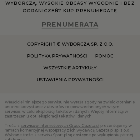
WYBORCZĄ, WYSOKIE OBCASY WYGODNIE I BEZ
OGRANICZEŃ? KUP PRENUMERATĘ
PRENUMERATA
COPYRIGHT © WYBORCZA SP. Z O.O.
POLITYKA PRYWATNOŚCI
POMOC
WSZYSTKIE ARTYKUŁY
USTAWIENIA PRYWATNOŚCI
Właściciel niniejszego serwisu nie wyraża zgody na zwielokrotnianie
ani inne korzystanie z utworów rozpowszechnionych w tym
serwisie, w celu eksploracji tekstów i danych. Więcej informacji w
zastrzeżeniu dot. eksploracji tekstów i danych
.
Treści z
serwisów internetowych Grupy Gazeta.pl
prezentujemy w
ramach komercyjnej współpracy z ich wydawcą Gazeta.pl sp. z o.o.
Wybrane treści z serwisu Sport.pl są dostępne po wykupieniu płatnej
subskrypcji.