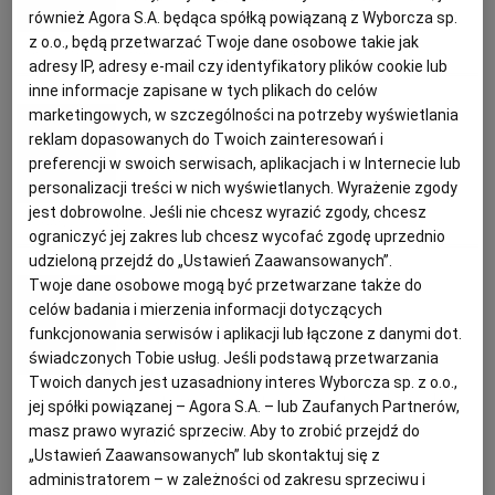
również Agora S.A. będąca spółką powiązaną z Wyborcza sp.
z o.o., będą przetwarzać Twoje dane osobowe takie jak
FINE DINING
KUCHARZ
KULINARIA
LIGA MISTRZÓW
PODRÓŻE KULINARNE
DOMOWE PRZYJĘCIE
KUCHNIA CHIŃSKA
NASZE SERWISY
FIT PRZEPISY
NAPOJE
ZAKUPY
adresy IP, adresy e-mail czy identyfikatory plików cookie lub
inne informacje zapisane w tych plikach do celów
Artur Skotarczyk
marketingowych, w szczególności na potrzeby wyświetlania
HISTORIE KULINARNE
SPRZĘT KUCHENNY
SERWISY LOKALNE
KUCHNIA TAJSKA
SAŁATKI
WEGE
GRILL
reklam dopasowanych do Twoich zainteresowań i
Artur Skotarczyk: Pod kontrolą
preferencji w swoich serwisach, aplikacjach i w Internecie lub
personalizacji treści w nich wyświetlanych. Wyrażenie zgody
FELIETONY KULINARNE
KUCHNIA GRECKA
WYBORCZA.PL
MAKARONY
BIAŁYSTOK
WEGAN
jest dobrowolne. Jeśli nie chcesz wyrazić zgody, chcesz
POZNAŃ
SZEF KUCHNI
ograniczyć jej zakres lub chcesz wycofać zgodę uprzednio
KUCHNIA PORTUGALSKA
KSIĄŻKI KULINARNE
BIELSKO-BIAŁA
BEZ GLUTENU
MAGAZYNY
DRÓB
udzieloną przejdź do „Ustawień Zaawansowanych”.
Piotr Chabzda
Twoje dane osobowe mogą być przetwarzane także do
celów badania i mierzenia informacji dotyczących
KUCHNIA FRANCUSKA
WYBORCZA CLASSIC
DUŻY FORMAT
SZEF KUCHNI
BYDGOSZCZ
MIĘSA
Gdzie w Poznaniu zjeść dania
funkcjonowania serwisów i aplikacji lub łączone z danymi dot.
świadczonych Tobie usług. Jeśli podstawą przetwarzania
wielkopolskie? Wybraliśmy 4
Twoich danych jest uzasadniony interes Wyborcza sp. z o.o.,
KUCHNIA AMERYKAŃSKA
WOLNA SOBOTA
WYBORCZA.BIZ
CZĘSTOCHOWA
RYBY
restauracje, które warto odwiedzić
jej spółki powiązanej – Agora S.A. – lub Zaufanych Partnerów,
choć raz
masz prawo wyrazić sprzeciw. Aby to zrobić przejdź do
„Ustawień Zaawansowanych” lub skontaktuj się z
WYSOKIE OBCASY
KUCHNIA POLSKA
ALE HISTORIA
PRZEKĄSKI
ELBLĄG
administratorem – w zależności od zakresu sprzeciwu i
KUCHNIA POLSKA
POZNAŃ
RESTAURACJA