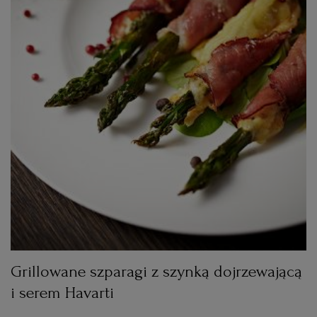
RZESZÓW
SOSNOWIEC
SZCZECIN
TORUŃ
TRÓJMIASTO
WAŁBRZYCH
Grillowane szparagi z szynką dojrzewającą
i serem Havarti
WARSZAWA