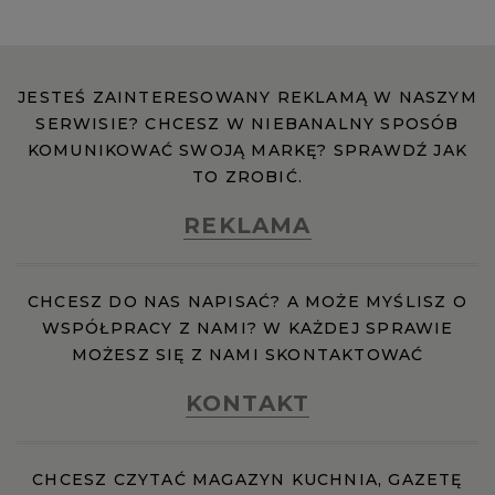
WROCŁAW
JESTEŚ ZAINTERESOWANY REKLAMĄ W NASZYM
ZAKOPANE
SERWISIE? CHCESZ W NIEBANALNY SPOSÓB
KOMUNIKOWAĆ SWOJĄ MARKĘ? SPRAWDŹ JAK
ZIELONA GÓRA
TO ZROBIĆ.
REKLAMA
CHCESZ DO NAS NAPISAĆ? A MOŻE MYŚLISZ O
WSPÓŁPRACY Z NAMI? W KAŻDEJ SPRAWIE
MOŻESZ SIĘ Z NAMI SKONTAKTOWAĆ
KONTAKT
CHCESZ CZYTAĆ MAGAZYN KUCHNIA, GAZETĘ