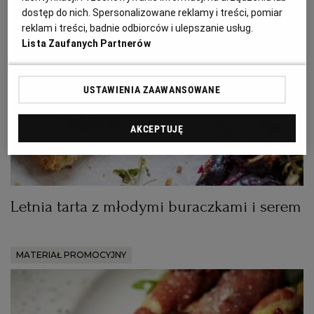
PUBLIO.PL
LUBLIN
dostęp do nich. Spersonalizowane reklamy i treści, pomiar
reklam i treści, badnie odbiorców i ulepszanie usług.
Lista Zaufanych Partnerów
KULTURALNYSKLEP.PL
ŁÓDŹ
USTAWIENIA ZAAWANSOWANE
OLSZTYN
DZIECKO
AKCEPTUJĘ
ZDROWIE
OPOLE
POGODA
PŁOCK
Letnia tarta z młodymi buraczkami i serem
PODRÓŻE
POZNAŃ
MATERIAŁ PROMOCYJNY
RADOM
WIDEO
RYBNIK
FORUM