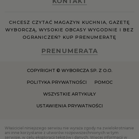
KONTAKT
RZESZÓW
CHCESZ CZYTAĆ MAGAZYN KUCHNIA, GAZETĘ
WYBORCZĄ, WYSOKIE OBCASY WYGODNIE I BEZ
SOSNOWIEC
OGRANICZEŃ? KUP PRENUMERATĘ
PRENUMERATA
SZCZECIN
COPYRIGHT © WYBORCZA SP. Z O.O.
TORUŃ
POLITYKA PRYWATNOŚCI
POMOC
TRÓJMIASTO
WSZYSTKIE ARTYKUŁY
USTAWIENIA PRYWATNOŚCI
WAŁBRZYCH
Właściciel niniejszego serwisu nie wyraża zgody na zwielokrotnianie
WARSZAWA
ani inne korzystanie z utworów rozpowszechnionych w tym
serwisie, w celu eksploracji tekstów i danych. Więcej informacji w