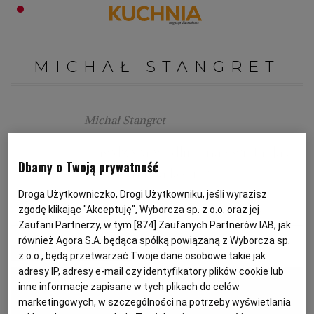
PRZEPISY
MICHAŁ STANGRET
Zaloguj się
ŚNIADANIA
OKAZJE
Michał Stangret
KUCHNIE ŚWIATA
HALLOWEEN
OBIADY
Prawdziwa wędlina na święta. Jak
Dbamy o Twoją prywatność
wędzić na balkonie?
BOŻE NARODZENIE
DANIA SEZONOWE
KUCHNIA WŁOSKA
KOLACJE
Droga Użytkowniczko, Drogi Użytkowniku, jeśli wyrazisz
zgodę klikając "Akceptuję", Wyborcza sp. z o.o. oraz jej
MICHAŁ STANGRET
MODA
PORADNIK KONSUMENTA
PRZEPISY
KUCHNIA BRYTYJSKA
KARNAWAŁ
PORADY
DESERY
Zaufani Partnerzy, w tym [
874
] Zaufanych Partnerów IAB, jak
również Agora S.A. będąca spółką powiązaną z Wyborcza sp.
MATERIAŁ PROMOCYJNY
z o.o., będą przetwarzać Twoje dane osobowe takie jak
KUCHNIA AFRYKAŃSKA
SZKOŁA GOTOWANIA
ZDROWA DIETA
WIELKANOC
ZUPY
adresy IP, adresy e-mail czy identyfikatory plików cookie lub
inne informacje zapisane w tych plikach do celów
marketingowych, w szczególności na potrzeby wyświetlania
KUCHNIA JAPOŃSKA
DO POCZYTANIA
WALENTYNKI
PORADY
CIASTA
DIETA