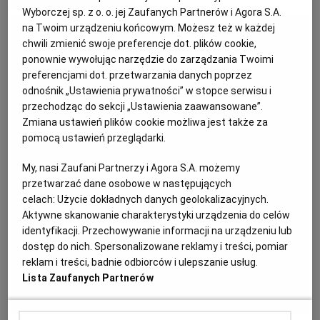
MATERIAŁ PROMOCYJNY
Wyborczej sp. z o. o. jej Zaufanych Partnerów i Agora S.A.
KUCHNIA MEKSYKAŃSKA
DOMOWE PRZETWORY
WYBORCZA TV I VOD
BIQDATA
GLIWICE
na Twoim urządzeniu końcowym. Możesz też w każdej
chwili zmienić swoje preferencje dot. plików cookie,
ponownie wywołując narzędzie do zarządzania Twoimi
SOST, DIPY I INNE DODATKI
GORZÓW WIELKOPOLSKI
KUCHNIA INDYJSKA
TYLKO ZDROWIE
JUTRONAUCI
preferencjami dot. przetwarzania danych poprzez
odnośnik „Ustawienia prywatności” w stopce serwisu i
przechodząc do sekcji „Ustawienia zaawansowane”.
KSIĄŻKI. MAGAZYN DO CZYTANIA
KUCHNIA HISZPAŃSKA
ARCHIWUM
KALISZ
Zmiana ustawień plików cookie możliwa jest także za
pomocą ustawień przeglądarki.
KUCHNIA NIEMIECKA
NASZA EUROPA
INNE SERWISY
KATOWICE
My, nasi Zaufani Partnerzy i Agora S.A. możemy
przetwarzać dane osobowe w następujących
SŁÓWKA. MAGAZYN O JĘZYKU
GAZETA.PL
KIELCE
celach:
Użycie dokładnych danych geolokalizacyjnych.
Aktywne skanowanie charakterystyki urządzenia do celów
identyfikacji. Przechowywanie informacji na urządzeniu lub
KOSZALIN
TOK FM
dostęp do nich. Spersonalizowane reklamy i treści, pomiar
reklam i treści, badnie odbiorców i ulepszanie usług.
Lista Zaufanych Partnerów
SPORT.PL
KRAKÓW