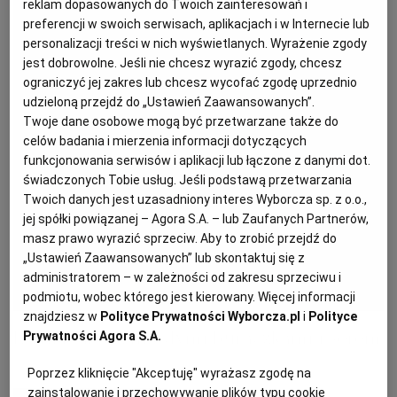
reklam dopasowanych do Twoich zainteresowań i
preferencji w swoich serwisach, aplikacjach i w Internecie lub
personalizacji treści w nich wyświetlanych. Wyrażenie zgody
PODRÓŻE KULINARNE
DOMOWE PRZYJĘCIE
KUCHNIA CHIŃSKA
NASZE SERWISY
FIT PRZEPISY
NAPOJE
ZAKUPY
jest dobrowolne. Jeśli nie chcesz wyrazić zgody, chcesz
ograniczyć jej zakres lub chcesz wycofać zgodę uprzednio
HISTORIE KULINARNE
SPRZĘT KUCHENNY
SERWISY LOKALNE
KUCHNIA TAJSKA
SAŁATKI
WEGE
GRILL
udzieloną przejdź do „Ustawień Zaawansowanych”.
Twoje dane osobowe mogą być przetwarzane także do
celów badania i mierzenia informacji dotyczących
FELIETONY KULINARNE
KUCHNIA GRECKA
WYBORCZA.PL
MAKARONY
BIAŁYSTOK
WEGAN
funkcjonowania serwisów i aplikacji lub łączone z danymi dot.
świadczonych Tobie usług. Jeśli podstawą przetwarzania
Twoich danych jest uzasadniony interes Wyborcza sp. z o.o.,
KUCHNIA PORTUGALSKA
KSIĄŻKI KULINARNE
BIELSKO-BIAŁA
BEZ GLUTENU
MAGAZYNY
DRÓB
jej spółki powiązanej – Agora S.A. – lub Zaufanych Partnerów,
masz prawo wyrazić sprzeciw. Aby to zrobić przejdź do
„Ustawień Zaawansowanych” lub skontaktuj się z
KUCHNIA FRANCUSKA
WYBORCZA CLASSIC
DUŻY FORMAT
SZEF KUCHNI
BYDGOSZCZ
MIĘSA
administratorem – w zależności od zakresu sprzeciwu i
podmiotu, wobec którego jest kierowany. Więcej informacji
KUCHNIA AMERYKAŃSKA
WOLNA SOBOTA
WYBORCZA.BIZ
CZĘSTOCHOWA
RYBY
znajdziesz w
Polityce Prywatności Wyborcza.pl
i
Polityce
Letnia tarta z młodymi buraczkami i serem
Prywatności Agora S.A.
WYSOKIE OBCASY
KUCHNIA POLSKA
ALE HISTORIA
PRZEKĄSKI
ELBLĄG
Poprzez kliknięcie "Akceptuję" wyrażasz zgodę na
zainstalowanie i przechowywanie plików typu cookie