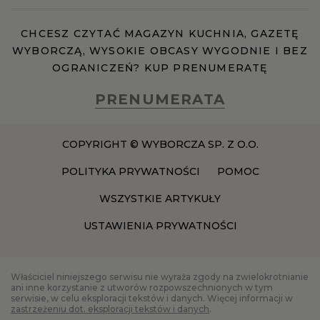
CHCESZ CZYTAĆ MAGAZYN KUCHNIA, GAZETĘ
WYBORCZĄ, WYSOKIE OBCASY WYGODNIE I BEZ
OGRANICZEŃ? KUP PRENUMERATĘ
PRENUMERATA
COPYRIGHT © WYBORCZA SP. Z O.O.
POLITYKA PRYWATNOŚCI
POMOC
WSZYSTKIE ARTYKUŁY
USTAWIENIA PRYWATNOŚCI
Właściciel niniejszego serwisu nie wyraża zgody na zwielokrotnianie
ani inne korzystanie z utworów rozpowszechnionych w tym
serwisie, w celu eksploracji tekstów i danych. Więcej informacji w
zastrzeżeniu dot. eksploracji tekstów i danych
.