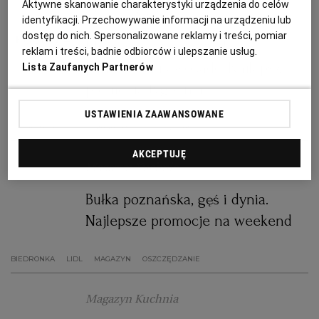
Aktywne skanowanie charakterystyki urządzenia do celów
Magazyn Kuchnia
identyfikacji. Przechowywanie informacji na urządzeniu lub
RZESZÓW
dostęp do nich. Spersonalizowane reklamy i treści, pomiar
Mrożone owoce, szynka
reklam i treści, badnie odbiorców i ulepszanie usług.
parmeńska i awokado. Najlepsze
Lista Zaufanych Partnerów
SOSNOWIEC
promocje tygodnia
USTAWIENIA ZAAWANSOWANE
SZCZECIN
BIEDRONKA
LIDL
MAGAZYN
OSZCZĘDZANIE
AKCEPTUJĘ
TORUŃ
Magazyn Kuchnia
Bułka poznańska, gęś i dynia.
TRÓJMIASTO
Najlepsze promocje na weekend
WAŁBRZYCH
BIEDRONKA
LIDL
MAGAZYN
OSZCZĘDZANIE
WARSZAWA
Magazyn Kuchnia