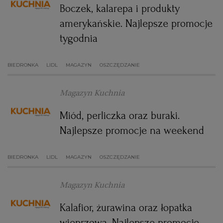
Boczek, kalarepa i produkty
WROCŁAW
amerykańskie. Najlepsze promocje
tygodnia
ZAKOPANE
BIEDRONKA
LIDL
MAGAZYN
OSZCZĘDZANIE
ZIELONA GÓRA
Magazyn Kuchnia
Miód, perliczka oraz buraki.
Najlepsze promocje na weekend
BIEDRONKA
LIDL
MAGAZYN
OSZCZĘDZANIE
Magazyn Kuchnia
Kalafior, żurawina oraz łopatka
wieprzowa. Najlepsze promocje