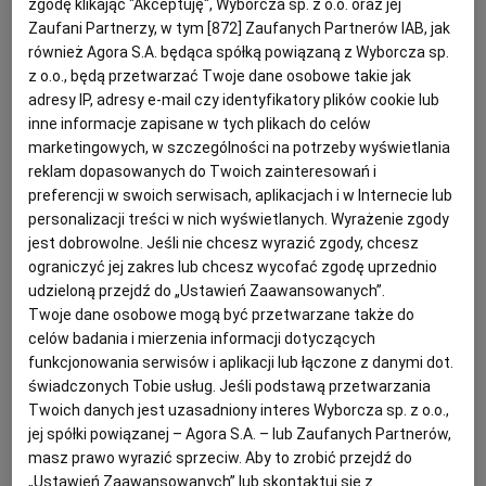
zgodę klikając "Akceptuję", Wyborcza sp. z o.o. oraz jej
Zaufani Partnerzy, w tym [
872
] Zaufanych Partnerów IAB, jak
KUCHNIA MEKSYKAŃSKA
DOMOWE PRZETWORY
WYBORCZA TV I VOD
BIQDATA
GLIWICE
również Agora S.A. będąca spółką powiązaną z Wyborcza sp.
Magazyn Kuchnia
z o.o., będą przetwarzać Twoje dane osobowe takie jak
SOST, DIPY I INNE DODATKI
GORZÓW WIELKOPOLSKI
KUCHNIA INDYJSKA
TYLKO ZDROWIE
JUTRONAUCI
adresy IP, adresy e-mail czy identyfikatory plików cookie lub
Brukselka, karkówka wieprzowa i
inne informacje zapisane w tych plikach do celów
czekolada z migdałami. Najlepsze
marketingowych, w szczególności na potrzeby wyświetlania
KSIĄŻKI. MAGAZYN DO CZYTANIA
KUCHNIA HISZPAŃSKA
ARCHIWUM
KALISZ
promocje na weekend
reklam dopasowanych do Twoich zainteresowań i
preferencji w swoich serwisach, aplikacjach i w Internecie lub
personalizacji treści w nich wyświetlanych. Wyrażenie zgody
KUCHNIA NIEMIECKA
NASZA EUROPA
INNE SERWISY
KATOWICE
BIEDRONKA
LIDL
MAGAZYN
OSZCZĘDZANIE
jest dobrowolne. Jeśli nie chcesz wyrazić zgody, chcesz
ograniczyć jej zakres lub chcesz wycofać zgodę uprzednio
udzieloną przejdź do „Ustawień Zaawansowanych”.
Magazyn Kuchnia
SŁÓWKA. MAGAZYN O JĘZYKU
GAZETA.PL
KIELCE
Twoje dane osobowe mogą być przetwarzane także do
celów badania i mierzenia informacji dotyczących
Napoje roślinne, pieczarki oraz
funkcjonowania serwisów i aplikacji lub łączone z danymi dot.
KOSZALIN
TOK FM
miód wielokwiatowy. Najlepsze
świadczonych Tobie usług. Jeśli podstawą przetwarzania
promocje tygodnia
Twoich danych jest uzasadniony interes Wyborcza sp. z o.o.,
SPORT.PL
KRAKÓW
jej spółki powiązanej – Agora S.A. – lub Zaufanych Partnerów,
masz prawo wyrazić sprzeciw. Aby to zrobić przejdź do
BIEDRONKA
LIDL
MAGAZYN
OSZCZĘDZANIE
„Ustawień Zaawansowanych” lub skontaktuj się z