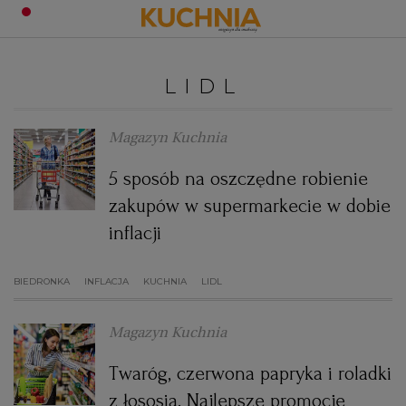
PRZEPISY
LIDL
Zaloguj się
ŚNIADANIA
OKAZJE
Magazyn Kuchnia
5 sposób na oszczędne robienie
KUCHNIE ŚWIATA
HALLOWEEN
OBIADY
zakupów w supermarkecie w dobie
inflacji
BOŻE NARODZENIE
DANIA SEZONOWE
KUCHNIA WŁOSKA
KOLACJE
BIEDRONKA
INFLACJA
KUCHNIA
LIDL
KUCHNIA BRYTYJSKA
KARNAWAŁ
PORADY
DESERY
Magazyn Kuchnia
KUCHNIA AFRYKAŃSKA
SZKOŁA GOTOWANIA
ZDROWA DIETA
WIELKANOC
ZUPY
Twaróg, czerwona papryka i roladki
KUCHNIA JAPOŃSKA
DO POCZYTANIA
WALENTYNKI
PORADY
CIASTA
DIETA
z łososia. Najlepsze promocje