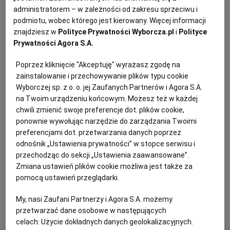
PUBLIO.PL
LUBLIN
administratorem – w zależności od zakresu sprzeciwu i
Magazyn Kuchnia
podmiotu, wobec którego jest kierowany. Więcej informacji
znajdziesz w
Polityce Prywatności Wyborcza.pl
i
Polityce
KULTURALNYSKLEP.PL
ŁÓDŹ
Rogale świętomarcińskie, masło
Prywatności Agora S.A.
oraz wołowina na gulasz.
Poprzez kliknięcie "Akceptuję" wyrażasz zgodę na
OLSZTYN
DZIECKO
Najlepsze promocje na weekend
zainstalowanie i przechowywanie plików typu cookie
Wyborczej sp. z o. o. jej Zaufanych Partnerów i Agora S.A.
ZDROWIE
OPOLE
na Twoim urządzeniu końcowym. Możesz też w każdej
BIEDRONKA
LIDL
MAGAZYN
OSZCZĘDZANIE
chwili zmienić swoje preferencje dot. plików cookie,
ponownie wywołując narzędzie do zarządzania Twoimi
Magazyn Kuchnia
POGODA
PŁOCK
preferencjami dot. przetwarzania danych poprzez
odnośnik „Ustawienia prywatności” w stopce serwisu i
Gęsina, rogale świętomarcińskie
przechodząc do sekcji „Ustawienia zaawansowane”.
PODRÓŻE
POZNAŃ
Zmiana ustawień plików cookie możliwa jest także za
oraz jabłka. Najlepsze promocje
pomocą ustawień przeglądarki.
tygodnia
RADOM
WIDEO
My, nasi Zaufani Partnerzy i Agora S.A. możemy
przetwarzać dane osobowe w następujących
BIEDRONKA
LIDL
MAGAZYN
OSZCZĘDZANIE
celach:
Użycie dokładnych danych geolokalizacyjnych.
RYBNIK
FORUM