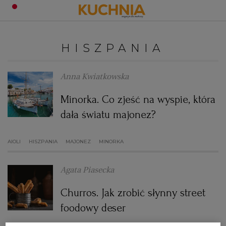
PRZEPISY
HISZPANIA
Zaloguj się
ŚNIADANIA
OKAZJE
Anna Kwiatkowska
Minorka. Co zjeść na wyspie, która
KUCHNIE ŚWIATA
HALLOWEEN
OBIADY
dała światu majonez?
BOŻE NARODZENIE
DANIA SEZONOWE
KUCHNIA WŁOSKA
KOLACJE
AIOLI
HISZPANIA
MAJONEZ
MINORKA
KUCHNIA BRYTYJSKA
KARNAWAŁ
PORADY
DESERY
Agata Piasecka
KUCHNIA AFRYKAŃSKA
SZKOŁA GOTOWANIA
ZDROWA DIETA
WIELKANOC
ZUPY
Churros. Jak zrobić słynny street
foodowy deser
KUCHNIA JAPOŃSKA
DO POCZYTANIA
WALENTYNKI
PORADY
CIASTA
DIETA