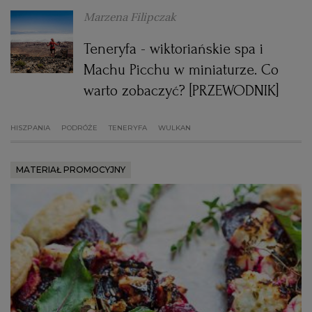
Marzena Filipczak
RZESZÓW
Teneryfa - wiktoriańskie spa i
Machu Picchu w miniaturze. Co
SOSNOWIEC
warto zobaczyć? [PRZEWODNIK]
SZCZECIN
HISZPANIA
PODRÓŻE
TENERYFA
WULKAN
TORUŃ
MATERIAŁ PROMOCYJNY
TRÓJMIASTO
WAŁBRZYCH
WARSZAWA