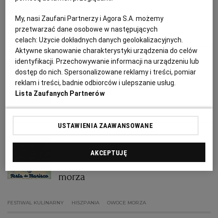
PUBLIO.PL
LUBLIN
gastronomiczny w Madrycie
My, nasi Zaufani Partnerzy i Agora S.A. możemy
przetwarzać dane osobowe w następujących
KULTURALNYSKLEP.PL
ŁÓDŹ
GASTRONOMIA
HISZPANIA
KULINARIA
SZEFOWIE KUCHNI
celach:
Użycie dokładnych danych geolokalizacyjnych.
Aktywne skanowanie charakterystyki urządzenia do celów
identyfikacji. Przechowywanie informacji na urządzeniu lub
OLSZTYN
DZIECKO
Honorata Piwowarska
dostęp do nich. Spersonalizowane reklamy i treści, pomiar
reklam i treści, badnie odbiorców i ulepszanie usług.
Podobno najlepsze kasztany...
ZDROWIE
OPOLE
Lista Zaufanych Partnerów
FESTIWAL
HISZPANIA
KASZTANY
POGODA
PŁOCK
USTAWIENIA ZAAWANSOWANE
Magazyn Kuchnia
PODRÓŻE
POZNAŃ
AKCEPTUJĘ
Festa do Marisco - festiwal owoców
morza
RADOM
WIDEO
FESTIWAL KULINARNY
HISZPANIA
OWOCE MORZA
RYBNIK
FORUM