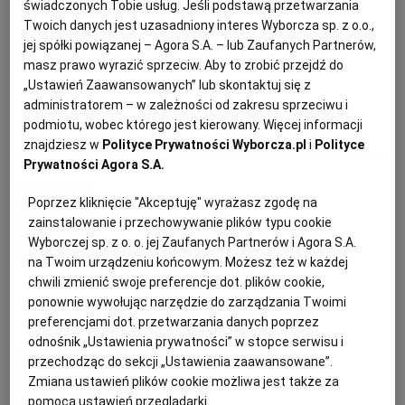
świadczonych Tobie usług. Jeśli podstawą przetwarzania
Twoich danych jest uzasadniony interes Wyborcza sp. z o.o.,
KUCHNIA MEKSYKAŃSKA
DOMOWE PRZETWORY
WYBORCZA TV I VOD
BIQDATA
GLIWICE
Ośmiornice, przegrzebki i małże.
jej spółki powiązanej – Agora S.A. – lub Zaufanych Partnerów,
Kulinarna pielgrzymka do Santiago
masz prawo wyrazić sprzeciw. Aby to zrobić przejdź do
SOST, DIPY I INNE DODATKI
GORZÓW WIELKOPOLSKI
KUCHNIA INDYJSKA
TYLKO ZDROWIE
JUTRONAUCI
„Ustawień Zaawansowanych” lub skontaktuj się z
de Compostela
administratorem – w zależności od zakresu sprzeciwu i
podmiotu, wobec którego jest kierowany. Więcej informacji
KSIĄŻKI. MAGAZYN DO CZYTANIA
KUCHNIA HISZPAŃSKA
ARCHIWUM
KALISZ
HISZPANIA
MAŁŻE
MUSZLE ŚWIĘTEGO JAKUBA
PODRÓŻE
znajdziesz w
Polityce Prywatności Wyborcza.pl
i
Polityce
Prywatności Agora S.A.
Marzena Filipczak
KUCHNIA NIEMIECKA
NASZA EUROPA
INNE SERWISY
KATOWICE
Poprzez kliknięcie "Akceptuję" wyrażasz zgodę na
zainstalowanie i przechowywanie plików typu cookie
Co warto jeść i zwiedzać w Palma
Wyborczej sp. z o. o. jej Zaufanych Partnerów i Agora S.A.
SŁÓWKA. MAGAZYN O JĘZYKU
GAZETA.PL
KIELCE
de Mallorca
na Twoim urządzeniu końcowym. Możesz też w każdej
chwili zmienić swoje preferencje dot. plików cookie,
KOSZALIN
TOK FM
ponownie wywołując narzędzie do zarządzania Twoimi
HISZPANIA
PALMA DE MALLORCA
PODRÓŻE
preferencjami dot. przetwarzania danych poprzez
odnośnik „Ustawienia prywatności” w stopce serwisu i
Honorata Piwowarska
SPORT.PL
KRAKÓW
przechodząc do sekcji „Ustawienia zaawansowane”.
Zmiana ustawień plików cookie możliwa jest także za
Madrid Fusión, czyli szczyt
pomocą ustawień przeglądarki.