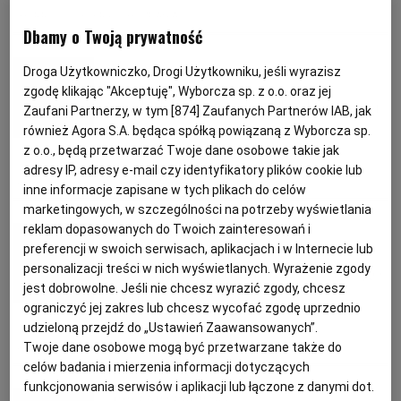
CHURROS
DESERY
HISZPANIA
Dbamy o Twoją prywatność
PODRÓŻE KULINARNE
DOMOWE PRZYJĘCIE
KUCHNIA CHIŃSKA
NASZE SERWISY
FIT PRZEPISY
NAPOJE
ZAKUPY
Marta Glinka
Droga Użytkowniczko, Drogi Użytkowniku, jeśli wyrazisz
zgodę klikając "Akceptuję", Wyborcza sp. z o.o. oraz jej
HISTORIE KULINARNE
SPRZĘT KUCHENNY
SERWISY LOKALNE
KUCHNIA TAJSKA
SAŁATKI
WEGE
GRILL
Smaki Madrytu od świtu do późnej
Zaufani Partnerzy, w tym [
874
] Zaufanych Partnerów IAB, jak
nocy
również Agora S.A. będąca spółką powiązaną z Wyborcza sp.
z o.o., będą przetwarzać Twoje dane osobowe takie jak
FELIETONY KULINARNE
KUCHNIA GRECKA
WYBORCZA.PL
MAKARONY
BIAŁYSTOK
WEGAN
adresy IP, adresy e-mail czy identyfikatory plików cookie lub
GASTRONOMIA
HISZPANIA
MADRYT
inne informacje zapisane w tych plikach do celów
KUCHNIA PORTUGALSKA
KSIĄŻKI KULINARNE
BIELSKO-BIAŁA
BEZ GLUTENU
MAGAZYNY
DRÓB
marketingowych, w szczególności na potrzeby wyświetlania
reklam dopasowanych do Twoich zainteresowań i
Anna Kwiatkowska
preferencji w swoich serwisach, aplikacjach i w Internecie lub
KUCHNIA FRANCUSKA
WYBORCZA CLASSIC
DUŻY FORMAT
SZEF KUCHNI
BYDGOSZCZ
MIĘSA
Prosty przepis na muszle Świętego
personalizacji treści w nich wyświetlanych. Wyrażenie zgody
jest dobrowolne. Jeśli nie chcesz wyrazić zgody, chcesz
Jakuba
ograniczyć jej zakres lub chcesz wycofać zgodę uprzednio
KUCHNIA AMERYKAŃSKA
WOLNA SOBOTA
WYBORCZA.BIZ
CZĘSTOCHOWA
RYBY
udzieloną przejdź do „Ustawień Zaawansowanych”.
Twoje dane osobowe mogą być przetwarzane także do
GALERIA POTRAW
HISZPANIA
MAŁŻE
OWOCE MORZA
celów badania i mierzenia informacji dotyczących
WYSOKIE OBCASY
KUCHNIA POLSKA
ALE HISTORIA
PRZEKĄSKI
ELBLĄG
funkcjonowania serwisów i aplikacji lub łączone z danymi dot.
Anna Kwiatkowska