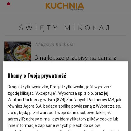
PRZEPISY
ŚWIĘTY MIKOŁAJ
Zaloguj się
ŚNIADANIA
OKAZJE
Magazyn Kuchnia
3 najlepsze przepisy na dania z
KUCHNIE ŚWIATA
HALLOWEEN
OBIADY
krainy św. Mikołaja!
Dbamy o Twoją prywatność
BOŻE NARODZENIE
DANIA SEZONOWE
KUCHNIA WŁOSKA
KOLACJE
LAPONIA
MIKOŁAJKI
POMYSŁ NA OBIAD
ŚWIĘTY MIKOŁAJ
Droga Użytkowniczko, Drogi Użytkowniku, jeśli wyrazisz
KUCHNIA BRYTYJSKA
KARNAWAŁ
PORADY
DESERY
zgodę klikając "Akceptuję", Wyborcza sp. z o.o. oraz jej
Anna Kwiatkowska
Zaufani Partnerzy, w tym [
874
] Zaufanych Partnerów IAB, jak
również Agora S.A. będąca spółką powiązaną z Wyborcza sp.
KUCHNIA AFRYKAŃSKA
SZKOŁA GOTOWANIA
ZDROWA DIETA
WIELKANOC
ZUPY
Przysmaki Świętego Mikołaja
z o.o., będą przetwarzać Twoje dane osobowe takie jak
adresy IP, adresy e-mail czy identyfikatory plików cookie lub
inne informacje zapisane w tych plikach do celów
BOŻE NARODZENIE
HOLANDIA
KUCHNIA JAPOŃSKA
DO POCZYTANIA
WALENTYNKI
PORADY
CIASTA
DIETA
MIKOŁAJKI
ŚWIĘTY MIKOŁAJ