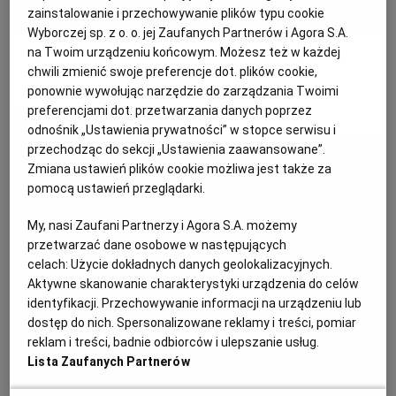
zainstalowanie i przechowywanie plików typu cookie
KUCHNIA MEKSYKAŃSKA
DOMOWE PRZETWORY
WYBORCZA TV I VOD
BIQDATA
GLIWICE
Wyborczej sp. z o. o. jej Zaufanych Partnerów i Agora S.A.
na Twoim urządzeniu końcowym. Możesz też w każdej
Letnia tarta z młodymi buraczkami i serem
chwili zmienić swoje preferencje dot. plików cookie,
SOST, DIPY I INNE DODATKI
GORZÓW WIELKOPOLSKI
KUCHNIA INDYJSKA
TYLKO ZDROWIE
JUTRONAUCI
ponownie wywołując narzędzie do zarządzania Twoimi
preferencjami dot. przetwarzania danych poprzez
MATERIAŁ PROMOCYJNY
odnośnik „Ustawienia prywatności” w stopce serwisu i
KSIĄŻKI. MAGAZYN DO CZYTANIA
KUCHNIA HISZPAŃSKA
ARCHIWUM
KALISZ
przechodząc do sekcji „Ustawienia zaawansowane”.
Zmiana ustawień plików cookie możliwa jest także za
KUCHNIA NIEMIECKA
NASZA EUROPA
INNE SERWISY
KATOWICE
pomocą ustawień przeglądarki.
My, nasi Zaufani Partnerzy i Agora S.A. możemy
SŁÓWKA. MAGAZYN O JĘZYKU
GAZETA.PL
KIELCE
przetwarzać dane osobowe w następujących
celach:
Użycie dokładnych danych geolokalizacyjnych.
Aktywne skanowanie charakterystyki urządzenia do celów
KOSZALIN
TOK FM
identyfikacji. Przechowywanie informacji na urządzeniu lub
dostęp do nich. Spersonalizowane reklamy i treści, pomiar
reklam i treści, badnie odbiorców i ulepszanie usług.
SPORT.PL
KRAKÓW
Lista Zaufanych Partnerów