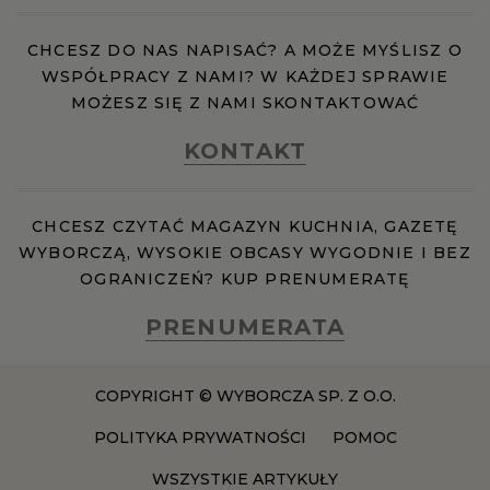
CHCESZ DO NAS NAPISAĆ? A MOŻE MYŚLISZ O
RZESZÓW
WSPÓŁPRACY Z NAMI? W KAŻDEJ SPRAWIE
MOŻESZ SIĘ Z NAMI SKONTAKTOWAĆ
SOSNOWIEC
KONTAKT
SZCZECIN
CHCESZ CZYTAĆ MAGAZYN KUCHNIA, GAZETĘ
WYBORCZĄ, WYSOKIE OBCASY WYGODNIE I BEZ
TORUŃ
OGRANICZEŃ? KUP PRENUMERATĘ
TRÓJMIASTO
PRENUMERATA
WAŁBRZYCH
COPYRIGHT © WYBORCZA SP. Z O.O.
POLITYKA PRYWATNOŚCI
POMOC
WARSZAWA
WSZYSTKIE ARTYKUŁY