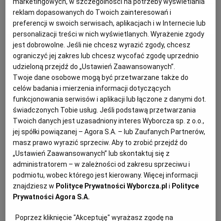
marketingowych, w szczególności na potrzeby wyświetlania
reklam dopasowanych do Twoich zainteresowań i
preferencji w swoich serwisach, aplikacjach i w Internecie lub
MATERIAŁ PROMOCYJNY
PODRÓŻE KULINARNE
DOMOWE PRZYJĘCIE
KUCHNIA CHIŃSKA
NASZE SERWISY
FIT PRZEPISY
NAPOJE
ZAKUPY
personalizacji treści w nich wyświetlanych. Wyrażenie zgody
jest dobrowolne. Jeśli nie chcesz wyrazić zgody, chcesz
HISTORIE KULINARNE
SPRZĘT KUCHENNY
SERWISY LOKALNE
KUCHNIA TAJSKA
SAŁATKI
WEGE
GRILL
ograniczyć jej zakres lub chcesz wycofać zgodę uprzednio
udzieloną przejdź do „Ustawień Zaawansowanych”.
Twoje dane osobowe mogą być przetwarzane także do
FELIETONY KULINARNE
KUCHNIA GRECKA
WYBORCZA.PL
MAKARONY
BIAŁYSTOK
WEGAN
celów badania i mierzenia informacji dotyczących
funkcjonowania serwisów i aplikacji lub łączone z danymi dot.
świadczonych Tobie usług. Jeśli podstawą przetwarzania
KUCHNIA PORTUGALSKA
KSIĄŻKI KULINARNE
BIELSKO-BIAŁA
BEZ GLUTENU
MAGAZYNY
DRÓB
Twoich danych jest uzasadniony interes Wyborcza sp. z o.o.,
jej spółki powiązanej – Agora S.A. – lub Zaufanych Partnerów,
masz prawo wyrazić sprzeciw. Aby to zrobić przejdź do
KUCHNIA FRANCUSKA
WYBORCZA CLASSIC
DUŻY FORMAT
SZEF KUCHNI
BYDGOSZCZ
MIĘSA
„Ustawień Zaawansowanych” lub skontaktuj się z
administratorem – w zależności od zakresu sprzeciwu i
KUCHNIA AMERYKAŃSKA
WOLNA SOBOTA
WYBORCZA.BIZ
CZĘSTOCHOWA
RYBY
podmiotu, wobec którego jest kierowany. Więcej informacji
znajdziesz w
Polityce Prywatności Wyborcza.pl
i
Polityce
Prywatności Agora S.A.
WYSOKIE OBCASY
KUCHNIA POLSKA
ALE HISTORIA
PRZEKĄSKI
ELBLĄG
Poprzez kliknięcie "Akceptuję" wyrażasz zgodę na