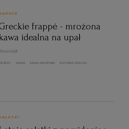
NAPOJE
Greckie frappé - mrożona
kawa idealna na upał
Anna Gaik
DESERY
KAWA
KAWA MROŻONA
KUCHNIA GRECKA
SAŁATKI