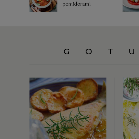
pomidorami
GOT