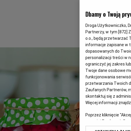
Dbamy o Twoją pry
Droga Użytkowniczko, Dro
Partnerzy, w tym [
872
] 
o.o., będą przetwarzać T
informacje zapisane w t
dopasowanych do Twoich 
personalizacji treści w
ograniczyć jej zakres 
Twoje dane osobowe mog
funkcjonowania serwisów
przetwarzania Twoich dan
Zaufanych Partnerów, m
skontaktuj się z admini
Więcej informacji znajd
Poprzez kliknięcie "Akc
z o. o. jej Zaufanych P
swoje preferencje dot. 