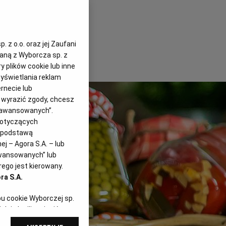
 z o.o. oraz jej Zaufani
zaną z Wyborcza sp. z
y plików cookie lub inne
yświetlania reklam
rnecie lub
z wyrazić zgody, chcesz
Zaawansowanych”.
dotyczących
i podstawą
j – Agora S.A. – lub
awansowanych” lub
ego jest kierowany.
ra S.A.
pu cookie Wyborczej sp.
dej chwili zmienić
referencjami dot.