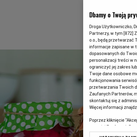
Dbamy o Twoją pry
Droga Użytkowniczko, Dro
Partnerzy, w tym [
872
] 
o.o., będą przetwarzać T
informacje zapisane w t
dopasowanych do Twoich 
personalizacji treści w
ograniczyć jej zakres 
Twoje dane osobowe mog
funkcjonowania serwisów
przetwarzania Twoich dan
Zaufanych Partnerów, m
skontaktuj się z admini
Więcej informacji znajd
Poprzez kliknięcie "Akc
z o. o. jej Zaufanych P
swoje preferencje dot. 