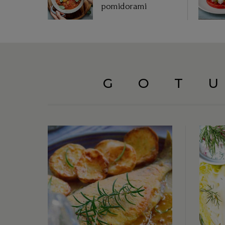
pomidorami
GOT