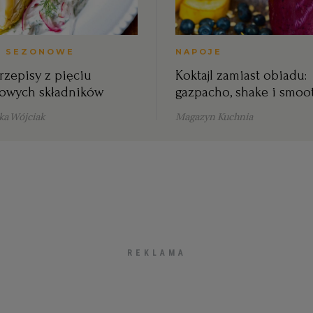
A SEZONOWE
NAPOJE
rzepisy z pięciu
Koktajl zamiast obiadu:
owych składników
gazpacho, shake i smoo
a Wójciak
Magazyn Kuchnia