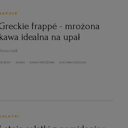
NAPOJE
Greckie frappé - mrożona
kawa idealna na upał
Anna Gaik
DESERY
KAWA
KAWA MROŻONA
KUCHNIA GRECKA
SAŁATKI