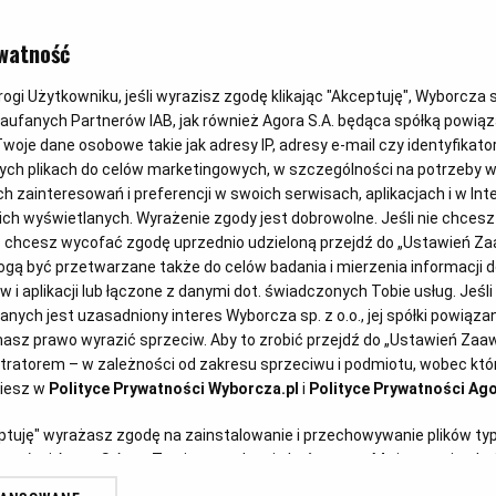
watność
gi Użytkowniku, jeśli wyrazisz zgodę klikając "Akceptuję", Wyborcza sp.
Zaufanych Partnerów IAB, jak również Agora S.A. będąca spółką powią
woje dane osobowe takie jak adresy IP, adresy e-mail czy identyfikator
ych plikach do celów marketingowych, w szczególności na potrzeby w
zainteresowań i preferencji w swoich serwisach, aplikacjach i w Inte
 nich wyświetlanych. Wyrażenie zgody jest dobrowolne. Jeśli nie chces
lub chcesz wycofać zgodę uprzednio udzieloną przejdź do „Ustawień 
ą być przetwarzane także do celów badania i mierzenia informacji 
 i aplikacji lub łączone z danymi dot. świadczonych Tobie usług. Jeśl
ych jest uzasadniony interes Wyborcza sp. z o.o., jej spółki powiązane
asz prawo wyrazić sprzeciw. Aby to zrobić przejdź do „Ustawień Za
stratorem – w zależności od zakresu sprzeciwu i podmiotu, wobec któr
ziesz w
Polityce Prywatności Wyborcza.pl
i
Polityce Prywatności Ago
eptuję" wyrażasz zgodę na zainstalowanie i przechowywanie plików ty
artnerów i Agora S.A. na Twoim urządzeniu końcowym. Możesz też w każ
plików cookie, ponownie wywołując narzędzie do zarządzania Twoimi p
DANIA SEZONOWE