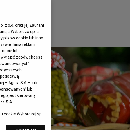
 z o.o. oraz jej Zaufani
zaną z Wyborcza sp. z
y plików cookie lub inne
yświetlania reklam
rnecie lub
z wyrazić zgody, chcesz
Zaawansowanych”.
dotyczących
i podstawą
j – Agora S.A. – lub
awansowanych” lub
ego jest kierowany.
ra S.A.
pu cookie Wyborczej sp.
dej chwili zmienić
referencjami dot.