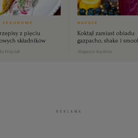
A SEZONOWE
NAPOJE
rzepisy z pięciu
Koktajl zamiast obiadu:
owych składników
gazpacho, shake i smoo
a Wójciak
Magazyn Kuchnia