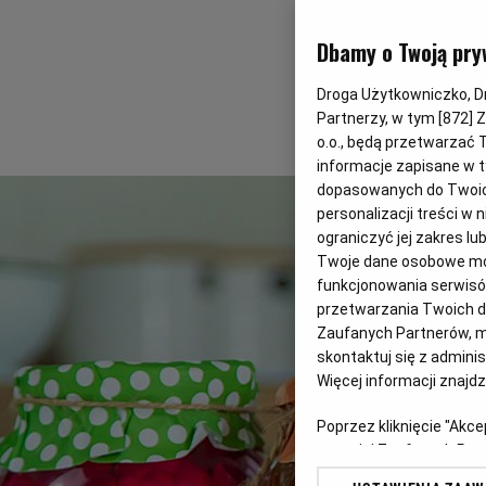
Dbamy o Twoją pry
Droga Użytkowniczko, Dro
Partnerzy, w tym [
872
] 
o.o., będą przetwarzać T
informacje zapisane w t
dopasowanych do Twoich 
personalizacji treści w
ograniczyć jej zakres 
Twoje dane osobowe mog
funkcjonowania serwisów
przetwarzania Twoich dan
Zaufanych Partnerów, m
skontaktuj się z admini
Więcej informacji znajd
Poprzez kliknięcie "Akc
z o. o. jej Zaufanych P
swoje preferencje dot. 