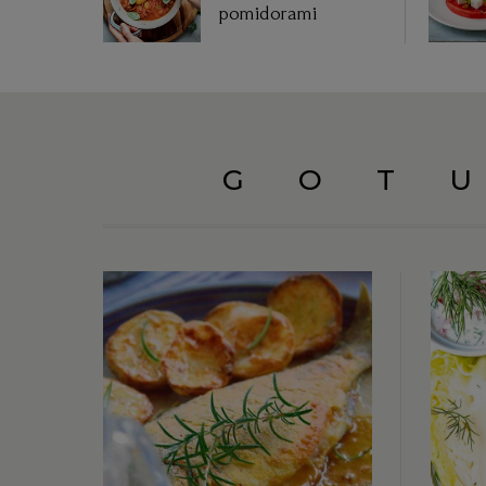
pomidorami
GOT