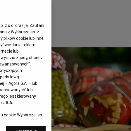
 z o.o. oraz jej Zaufani
zaną z Wyborcza sp. z
y plików cookie lub inne
yświetlania reklam
rnecie lub
z wyrazić zgody, chcesz
Zaawansowanych”.
dotyczących
i podstawą
j – Agora S.A. – lub
awansowanych” lub
ego jest kierowany.
ra S.A.
pu cookie Wyborczej sp.
dej chwili zmienić
referencjami dot.