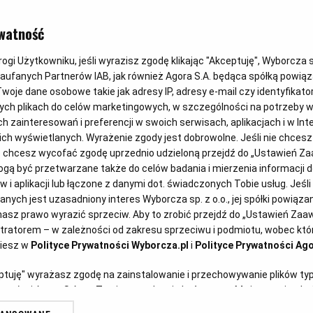
watność
gi Użytkowniku, jeśli wyrazisz zgodę klikając "Akceptuję", Wyborcza sp.
Zaufanych Partnerów IAB, jak również Agora S.A. będąca spółką powią
woje dane osobowe takie jak adresy IP, adresy e-mail czy identyfikator
ych plikach do celów marketingowych, w szczególności na potrzeby w
zainteresowań i preferencji w swoich serwisach, aplikacjach i w Inte
 nich wyświetlanych. Wyrażenie zgody jest dobrowolne. Jeśli nie chces
lub chcesz wycofać zgodę uprzednio udzieloną przejdź do „Ustawień 
ą być przetwarzane także do celów badania i mierzenia informacji 
 i aplikacji lub łączone z danymi dot. świadczonych Tobie usług. Jeśl
ych jest uzasadniony interes Wyborcza sp. z o.o., jej spółki powiązane
asz prawo wyrazić sprzeciw. Aby to zrobić przejdź do „Ustawień Za
stratorem – w zależności od zakresu sprzeciwu i podmiotu, wobec któr
ziesz w
Polityce Prywatności Wyborcza.pl
i
Polityce Prywatności Ago
eptuję" wyrażasz zgodę na zainstalowanie i przechowywanie plików ty
artnerów i Agora S.A. na Twoim urządzeniu końcowym. Możesz też w każ
plików cookie, ponownie wywołując narzędzie do zarządzania Twoimi p
DANIA SEZONOWE