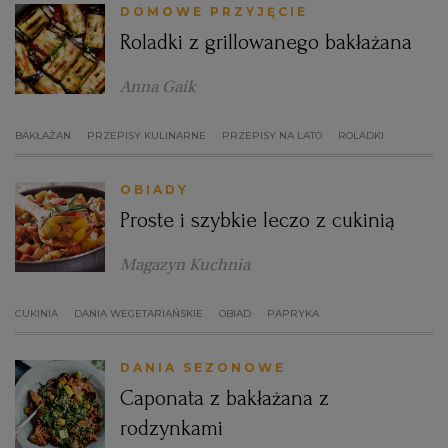
DOMOWE PRZYJĘCIE
Roladki z grillowanego bakłażana
Anna Gaik
BAKŁAŻAN
PRZEPISY KULINARNE
PRZEPISY NA LATO
ROLADKI
OBIADY
Proste i szybkie leczo z cukinią
Magazyn Kuchnia
CUKINIA
DANIA WEGETARIAŃSKIE
OBIAD
PAPRYKA
DANIA SEZONOWE
Caponata z bakłażana z
rodzynkami