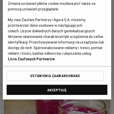
Zmiana ustawień plików cookie możliwa jest także za
pomocą ustawień przeglądarki.
My, nasi Zaufani Partnerzy i Agora S.A. możemy
przetwarzać dane osobowe w następujących
celach:
Użycie dokładnych danych geolokalizacyjnych.
DANIA SEZONOWE
Aktywne skanowanie charakterystyki urządzenia do celów
Trzy przepisy z pięciu sezonowych
identyfikacji. Przechowywanie informacji na urządzeniu lub
składników
dostęp do nich. Spersonalizowane reklamy i treści, pomiar
reklam i treści, badnie odbiorców i ulepszanie usług.
Dominika Wójciak
Lista Zaufanych Partnerów
USTAWIENIA ZAAWANSOWANE
AKCEPTUJĘ