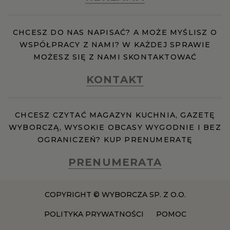
Pomoc
CHCESZ DO NAS NAPISAĆ? A MOŻE MYŚLISZ O
WSPÓŁPRACY Z NAMI? W KAŻDEJ SPRAWIE
Wszystkie artykuły
MOŻESZ SIĘ Z NAMI SKONTAKTOWAĆ
KONTAKT
Zgody
CHCESZ CZYTAĆ MAGAZYN KUCHNIA, GAZETĘ
WYBORCZĄ, WYSOKIE OBCASY WYGODNIE I BEZ
OGRANICZEŃ? KUP PRENUMERATĘ
PRENUMERATA
COPYRIGHT © WYBORCZA SP. Z O.O.
POLITYKA PRYWATNOŚCI
POMOC