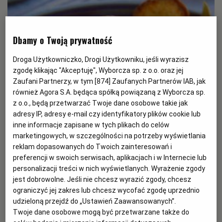
RZESZÓW
Dbamy o Twoją prywatność
SOSNOWIEC
Droga Użytkowniczko, Drogi Użytkowniku, jeśli wyrazisz
zgodę klikając "Akceptuję", Wyborcza sp. z o.o. oraz jej
Zaufani Partnerzy, w tym [
874
] Zaufanych Partnerów IAB, jak
SZCZECIN
również Agora S.A. będąca spółką powiązaną z Wyborcza sp.
z o.o., będą przetwarzać Twoje dane osobowe takie jak
adresy IP, adresy e-mail czy identyfikatory plików cookie lub
TORUŃ
inne informacje zapisane w tych plikach do celów
marketingowych, w szczególności na potrzeby wyświetlania
TRÓJMIASTO
reklam dopasowanych do Twoich zainteresowań i
preferencji w swoich serwisach, aplikacjach i w Internecie lub
personalizacji treści w nich wyświetlanych. Wyrażenie zgody
WAŁBRZYCH
jest dobrowolne. Jeśli nie chcesz wyrazić zgody, chcesz
ograniczyć jej zakres lub chcesz wycofać zgodę uprzednio
udzieloną przejdź do „Ustawień Zaawansowanych”.
WARSZAWA
KUCHNIA CHORWACKA
Twoje dane osobowe mogą być przetwarzane także do