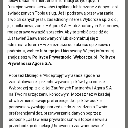
celów badania i mierzenia informacji dotyczących
Dorada w białym winie - nie tylko dla
funkcjonowania serwisów i aplikacji lub łączone z danymi dot.
WROCŁAW
smakoszy
świadczonych Tobie usług. Jeśli podstawą przetwarzania
Twoich danych jest uzasadniony interes Wyborcza sp. z o.o.,
Magazyn Kuchnia
ZAKOPANE
jej spółki powiązanej – Agora S.A. – lub Zaufanych Partnerów,
masz prawo wyrazić sprzeciw. Aby to zrobić przejdź do
„Ustawień Zaawansowanych” lub skontaktuj się z
ZIELONA GÓRA
administratorem – w zależności od zakresu sprzeciwu i
podmiotu, wobec którego jest kierowany. Więcej informacji
znajdziesz w
Polityce Prywatności Wyborcza.pl
i
Polityce
Prywatności Agora S.A.
Poprzez kliknięcie "Akceptuję" wyrażasz zgodę na
zainstalowanie i przechowywanie plików typu cookie
Wyborczej sp. z o. o. jej Zaufanych Partnerów i Agora S.A.
na Twoim urządzeniu końcowym. Możesz też w każdej
chwili zmienić swoje preferencje dot. plików cookie,
ponownie wywołując narzędzie do zarządzania Twoimi
preferencjami dot. przetwarzania danych poprzez
odnośnik „Ustawienia prywatności” w stopce serwisu i
przechodząc do sekcji „Ustawienia zaawansowane”.