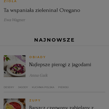
ZIOŁA
Ta wspaniała zielenina! Oregano
Ewa Wagner
NAJNOWSZE
OBIADY
Najlepsze pierogi z jagodami
Anna Gaik
DESERY
JAGODY
KUCHNIA POLSKA
PIEROGI
ZUPY
Barszcz czerwony zabielany z