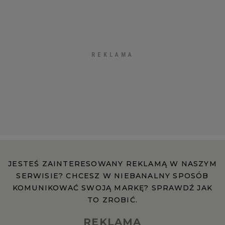
Licencje/Kontent
Reklama w Internecie
Reklama w papierze
Kontakt
JESTEŚ ZAINTERESOWANY REKLAMĄ W NASZYM
Zgłoś błąd
SERWISIE? CHCESZ W NIEBANALNY SPOSÓB
KOMUNIKOWAĆ SWOJĄ MARKĘ? SPRAWDŹ JAK
TO ZROBIĆ.
Regulamin
REKLAMA